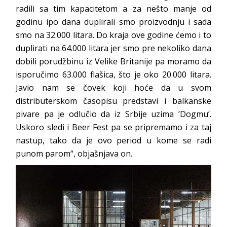
radili sa tim kapacitetom a za nešto manje od
godinu ipo dana duplirali smo proizvodnju i sada
smo na 32.000 litara. Do kraja ove godine ćemo i to
duplirati na 64.000 litara jer smo pre nekoliko dana
dobili porudžbinu iz Velike Britanije pa moramo da
isporučimo 63.000 flašica, što je oko 20.000 litara.
Javio nam se čovek koji hoće da u svom
distributerskom časopisu predstavi i balkanske
pivare pa je odlučio da iz Srbije uzima ’Dogmu’.
Uskoro sledi i Beer Fest pa se pripremamo i za taj
nastup, tako da je ovo period u kome se radi
punom parom“, objašnjava on.