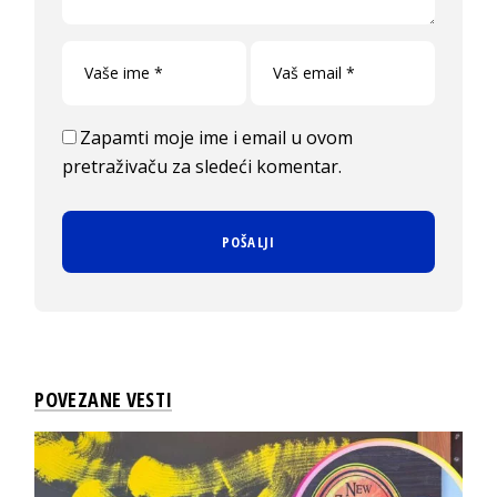
Zapamti moje ime i email u ovom
pretraživaču za sledeći komentar.
POVEZANE VESTI