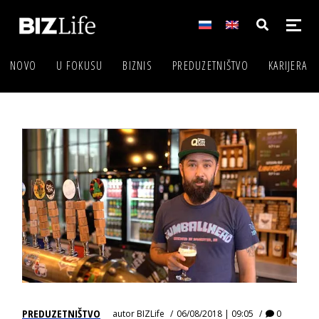
NOVO
U FOKUSU
BIZNIS
PREDUZETNIŠTVO
KARIJERA
PREDUZETNIŠTVO
autor
BIZLife
06/08/2018 | 09:05
0