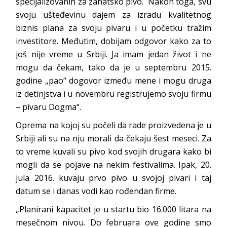
specijalizovanih za zanatsko pivo. Nakon toga, svu
svoju ušteđevinu dajem za izradu kvalitetnog
biznis plana za svoju pivaru i u početku tražim
investitore. Međutim, dobijam odgovor kako za to
još nije vreme u Srbiji. Ja imam jedan život i ne
mogu da čekam, tako da je u septembru 2015.
godine „pao“ dogovor između mene i mogu druga
iz detinjstva i u novembru registrujemo svoju firmu
– pivaru Dogma“.
Oprema na kojoj su počeli da rade proizvedena je u
Srbiji ali su na nju morali da čekaju šest meseci. Za
to vreme kuvali su pivo kod svojih drugara kako bi
mogli da se pojave na nekim festivalima. Ipak, 20.
jula 2016. kuvaju prvo pivo u svojoj pivari i taj
datum se i danas vodi kao rođendan firme.
„Planirani kapacitet je u startu bio 16.000 litara na
mesečnom nivou. Do februara ove godine smo