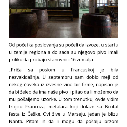
Od početka poslovanja su počeli da izvoze, u startu
u zemlje regiona a do sada su njegovo pivo imali
priliku da probaju stanovnici 16 zemalja.
„Priča sa poslom u Francuskoj je bila
nesvakidašnja. U septembru sam dobio mejl od
nekog čoveka iz izvesne vino-bir firme, napisao je
da bi želeo da ima naše pivo i pitao da li možemo da
mu pošaljemo uzorke. U tom trenutku, ovde vidim
trojicu Francuza, metalaca koji dolaze sa Brutal
festa iz Češke. Ovi žive u Marseju, jedan je blizu
Nanta. Pitam ih da li mogu da pošalju brzom