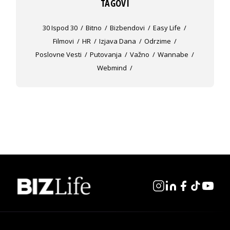
TAGOVI
30 Ispod 30
Bitno
Bizbendovi
Easy Life
Filmovi
HR
Izjava Dana
Odrzime
Poslovne Vesti
Putovanja
Važno
Wannabe
Webmind