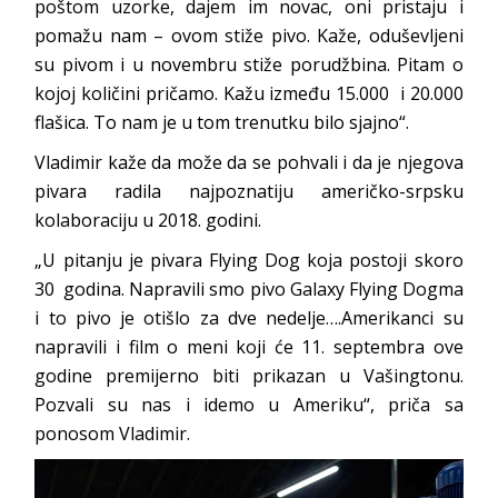
poštom uzorke, dajem im novac, oni pristaju i
pomažu nam – ovom stiže pivo. Kaže, oduševljeni
su pivom i u novembru stiže porudžbina. Pitam o
kojoj količini pričamo. Kažu između 15.000 i 20.000
flašica. To nam je u tom trenutku bilo sjajno“.
Vladimir kaže da može da se pohvali i da je njegova
pivara radila najpoznatiju američko-srpsku
kolaboraciju u 2018. godini.
„U pitanju je pivara Flying Dog koja postoji skoro
30 godina. Napravili smo pivo Galaxy Flying Dogma
i to pivo je otišlo za dve nedelje….Amerikanci su
napravili i film o meni koji će 11. septembra ove
godine premijerno biti prikazan u Vašingtonu.
Pozvali su nas i idemo u Ameriku“, priča sa
ponosom Vladimir.