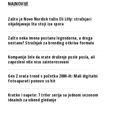
NAJNOVIJE
Zašto je Novo Nordisk tužio Eli Lilly: stručnjaci
objašnjavaju šta stoji iza spora
Zašto neka imena postanu legendarna, a druga
nestanu? Stručnjak za brending otkriva formulu
Kompanije žele da vrate druženje posle posla, ali
zaposleni više nisu zainteresovani
Gen Z vraća trend s početka 2000-ih: Mali digitalni
fotoaparati ponovo su hit
Kratke i napete: 7 triler serija sa jednom sezonom
idealnih za vikend gledanje