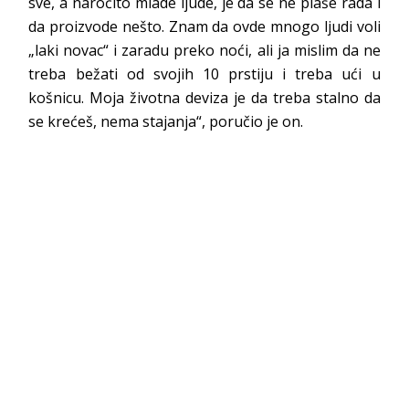
sve, a naročito mlade ljude, je da se ne plaše rada i
da proizvode nešto. Znam da ovde mnogo ljudi voli
„laki novac“ i zaradu preko noći, ali ja mislim da ne
treba bežati od svojih 10 prstiju i treba ući u
košnicu. Moja životna deviza je da treba stalno da
se krećeš, nema stajanja“, poručio je on.