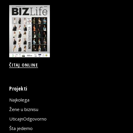
ČITAJ ONLINE
Projekti
Najkolega
Žene u biznisu
UticajnOdgovorno
Šta jedemo