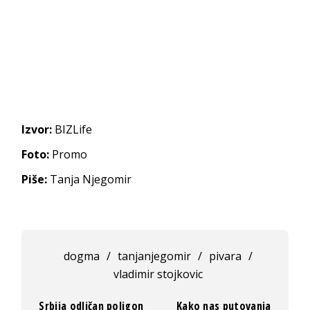
Izvor:
BIZLife
Foto:
Promo
Piše:
Tanja Njegomir
dogma
/
tanjanjegomir
/
pivara
/
vladimir stojkovic
Srbija odličan poligon
Kako nas putovanja