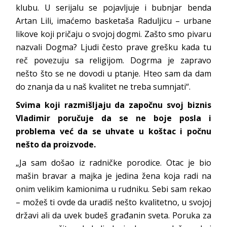
klubu. U serijalu se pojavljuje i bubnjar benda
Artan Lili, imaćemo basketaša Raduljicu – urbane
likove koji pričaju o svojoj dogmi. Zašto smo pivaru
nazvali Dogma? Ljudi često prave grešku kada tu
reč povezuju sa religijom. Dogrma je zapravo
nešto što se ne dovodi u ptanje. Hteo sam da dam
do znanja da u naš kvalitet ne treba sumnjati“.
Svima koji razmišljaju da započnu svoj biznis
Vladimir poručuje da se ne boje posla i
problema već da se uhvate u koštac i počnu
nešto da proizvode.
„Ja sam došao iz radničke porodice. Otac je bio
mašin bravar a majka je jedina žena koja radi na
onim velikim kamionima u rudniku. Sebi sam rekao
– možeš ti ovde da uradiš nešto kvalitetno, u svojoj
državi ali da uvek budeš građanin sveta. Poruka za