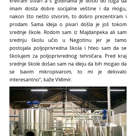
kreiram stvari a s godinama je došlo do toga da
imam dosta dobre socijalne veštine i da mogu,
nakon što nešto stvorim, to dobro prezentiram i
prodam. Sama ideja o pivari došla je još tokom
srednje škole. Rodom sam iz Majdanpeka ali sam
srednju školu učio u Negotinu jer je tamo
postojala poljoprivredna škola i hteo sam da se
školujem za poljoprivrednog tehničara. Pred kraj
srednje škole došao sam na ideju da bih mogao da
se bavim mikropivarom, to mi je delovalo
interesantno“, kaže Vldimir.