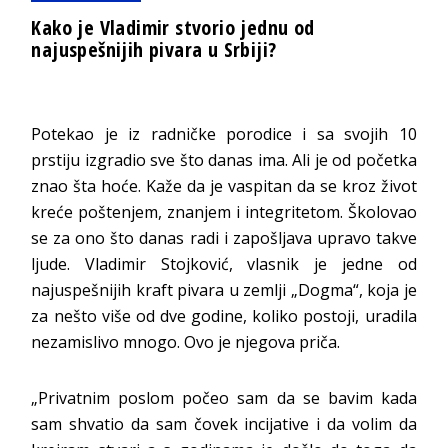
Kako je Vladimir stvorio jednu od
najuspešnijih pivara u Srbiji?
Potekao je iz radničke porodice i sa svojih 10
prstiju izgradio sve što danas ima. Ali je od početka
znao šta hoće. Kaže da je vaspitan da se kroz život
kreće poštenjem, znanjem i integritetom. Školovao
se za ono što danas radi i zapošljava upravo takve
ljude. Vladimir Stojković, vlasnik je jedne od
najuspešnijih kraft pivara u zemlji „Dogma“, koja je
za nešto više od dve godine, koliko postoji, uradila
nezamislivo mnogo. Ovo je njegova priča.
„Privatnim poslom počeo sam da se bavim kada
sam shvatio da sam čovek incijative i da volim da