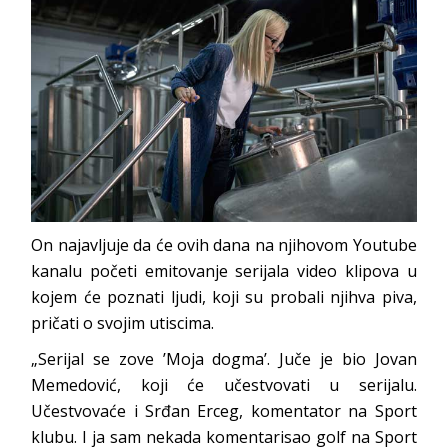
On najavljuje da će ovih dana na njihovom Youtube
kanalu početi emitovanje serijala video klipova u
kojem će poznati ljudi, koji su probali njihva piva,
pričati o svojim utiscima.
„Serijal se zove ’Moja dogma’. Juče je bio Jovan
Memedović, koji će učestvovati u serijalu.
Učestvovaće i Srđan Erceg, komentator na Sport
klubu. I ja sam nekada komentarisao golf na Sport