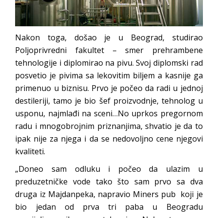
Nakon toga, došao je u Beograd, studirao
Poljoprivredni fakultet – smer prehrambene
tehnologije i diplomirao na pivu. Svoj diplomski rad
posvetio je pivima sa lekovitim biljem a kasnije ga
primenuo u biznisu. Prvo je počeo da radi u jednoj
destileriji, tamo je bio šef proizvodnje, tehnolog u
usponu, najmlađi na sceni…No uprkos pregornom
radu i mnogobrojnim priznanjima, shvatio je da to
ipak nije za njega i da se nedovoljno cene njegovi
kvaliteti.
„Doneo sam odluku i počeo da ulazim u
preduzetničke vode tako što sam prvo sa dva
druga iz Majdanpeka, napravio Miners pub koji je
bio jedan od prva tri paba u Beogradu