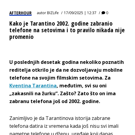
AFTERHOUR
autor
BIZLife
17/09/2025 | 12:37
0
Kako je Tarantino 2002. godine zabranio
telefone na setovima i to pravilo nikada nije
promenio
U poslednjih desetak godina nekoliko poznatih
reditelja otkrilo je da ne dozvoljavaju mobilne
telefone na svojim filmskim setovima. Za
Kventina Tarantina
, međutim, svi su oni
„zakasnili na žurku“. Zašto? Zato što on ima
zabranu telefona još od 2002. godine.
Zanimljivo je da Tarantinova istorija zabrane
telefona datira iz vremena kada još nisu svi imali
pametne telefone u džepu, uređaje koji danas