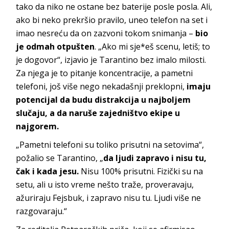
tako da niko ne ostane bez baterije posle posla. Ali,
ako bi neko prekršio pravilo, uneo telefon na set i
imao nesreću da on zazvoni tokom snimanja –
bio
je odmah otpušten
. „Ako mi sje*eš scenu, letiš; to
je dogovor“, izjavio je Tarantino bez imalo milosti.
Za njega je to pitanje koncentracije, a pametni
telefoni, još više nego nekadašnji preklopni,
imaju
potencijal da budu distrakcija u najboljem
slučaju, a da naruše zajedništvo ekipe u
najgorem.
„Pametni telefoni su toliko prisutni na setovima“,
požalio se Tarantino, „
da ljudi zapravo i nisu tu,
čak i kada jesu.
Nisu 100% prisutni. Fizički su na
setu, ali u isto vreme nešto traže, proveravaju,
ažuriraju Fejsbuk, i zapravo nisu tu. Ljudi više ne
razgovaraju.“