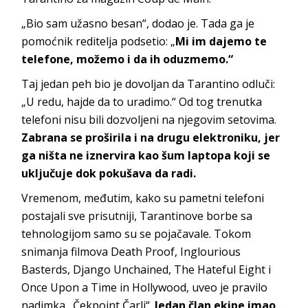
„Bio sam užasno besan“, dodao je. Tada ga je
pomoćnik reditelja podsetio: „
Mi im dajemo te
telefone, možemo i da ih oduzmemo.“
Taj jedan peh bio je dovoljan da Tarantino odluči:
„U redu, hajde da to uradimo.“ Od tog trenutka
telefoni nisu bili dozvoljeni na njegovim setovima.
Zabrana se proširila i na drugu elektroniku, jer
ga ništa ne iznervira kao šum laptopa koji se
uključuje dok pokušava da radi.
Vremenom, međutim, kako su pametni telefoni
postajali sve prisutniji, Tarantinove borbe sa
tehnologijom samo su se pojačavale. Tokom
snimanja filmova Death Proof, Inglourious
Basterds, Django Unchained, The Hateful Eight i
Once Upon a Time in Hollywood, uveo je pravilo
nadimka „Čekpoint Čarli“.
Jedan član ekipe imao