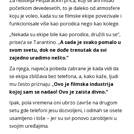
Za reditelja Petparačkih priča, koji se afirmisao
početkom devedesetih, to je daleko od atmosfere
koju je voleo, kada su se filmske ekipe povezivale i
funkcionisale više kao porodica nego kao kolege.
„Nekada su ekipe bile kao porodice, družili su se“,
priseća se Tarantino. „
A sada je svako pomalo u
svom svetu, dok ne dođe trenutak da svi
zajedno uradimo nešto.“
Za njega, najveća pobeda zabrane je kada vidi da
se ekipa zbližava bez telefona, a, kako kaže, ljudi
mu često priznaju: „
Ovo je filmska industrija
kojoj sam se nadao! Ovo je zaista divno.“
Ipak, pola vremena oni ubrzo završe na drugom
setu gde telefoni jesu dozvoljeni, i odmah se osete
usamljeno i loše – jer su svi ponovo zarobljeni u
svojim uređajima.