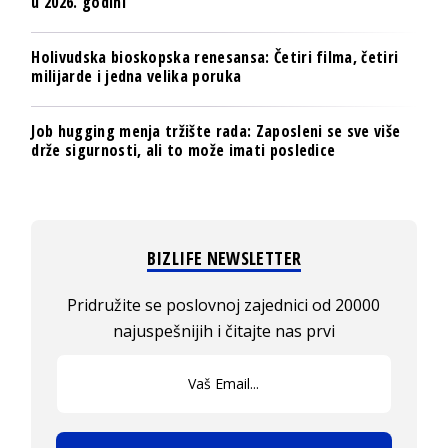
u 2026. godini
Holivudska bioskopska renesansa: Četiri filma, četiri
milijarde i jedna velika poruka
Job hugging menja tržište rada: Zaposleni se sve više
drže sigurnosti, ali to može imati posledice
BIZLIFE NEWSLETTER
Pridružite se poslovnoj zajednici od 20000
najuspešnijih i čitajte nas prvi