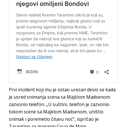
Prvi incident koji mu je ostao urezan desio se kada
je usred snimanja scena sa Majklom Madsenom
zazvonio telefon. „U suštini, telefon je zazvonio
tokom scene sa Majklom Madsenom, uništio
snimak i poremetio čitavu noć“, ispričao je
Tarantino za magazin Coup de Main.