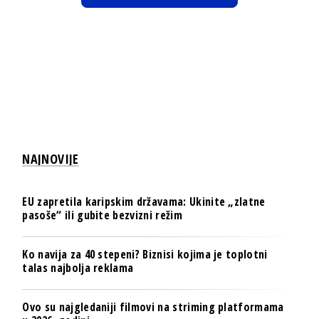
NAJNOVIJE
EU zapretila karipskim državama: Ukinite „zlatne
pasoše“ ili gubite bezvizni režim
Ko navija za 40 stepeni? Biznisi kojima je toplotni
talas najbolja reklama
Ovo su najgledaniji filmovi na striming platformama