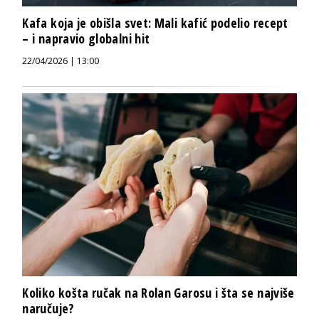
Kafa koja je obišla svet: Mali kafić podelio recept
– i napravio globalni hit
22/04/2026 | 13:00
Koliko košta ručak na Rolan Garosu i šta se najviše
naručuje?