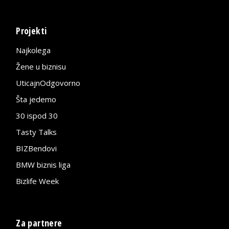
Projekti
Najkolega
Žene u biznisu
UticajnOdgovorno
Šta jedemo
30 ispod 30
Tasty Talks
BIZBendovi
BMW biznis liga
Bizlife Week
Za partnere