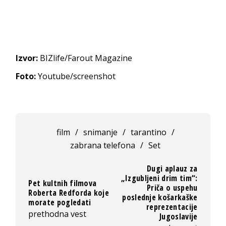
Izvor:
BIZlife/Farout Magazine
Foto:
Youtube/screenshot
film
/
snimanje
/
tarantino
/
zabrana telefona
/
Set
Dugi aplauz za
„Izgubljeni drim tim“:
Pet kultnih filmova
Priča o uspehu
Roberta Redforda koje
poslednje košarkaške
morate pogledati
reprezentacije
prethodna vest
Jugoslavije