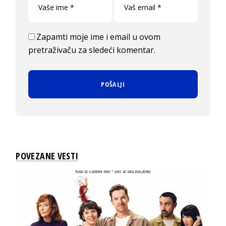
Zapamti moje ime i email u ovom
pretraživaču za sledeći komentar.
POVEZANE VESTI