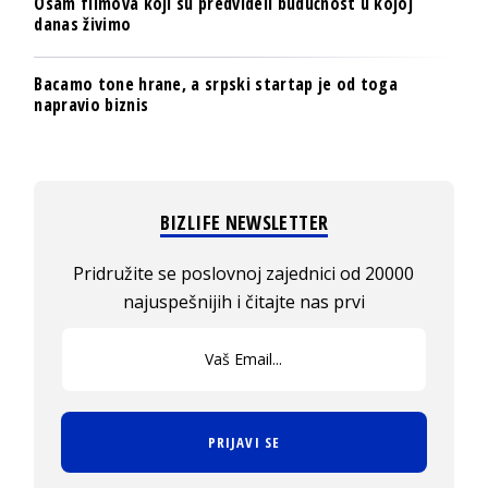
Osam filmova koji su predvideli budućnost u kojoj
danas živimo
Bacamo tone hrane, a srpski startap je od toga
napravio biznis
BIZLIFE NEWSLETTER
Pridružite se poslovnoj zajednici od 20000
najuspešnijih i čitajte nas prvi
PRIJAVI SE