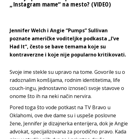
„Instagram mame“ na mesto? (VIDEO)
Jennifer Welch i Angie “Pumps” Sullivan
poznate američke voditeljke podkasta „I’ve
Had It“, često se bave temama koje su
kontraverzne i koje nije popularno kritikovati.
Svoje ime stekle su upravo na tome. Govorile su o
radoznalim komšijama, rodnim identitetima, life
couch-ingu, jednostavno iznoseći svoje stavove o
onome što ih na neki način nervira.
Pored toga što vode potkast na TV Bravo u
Oklahomi, ove dve dame su i uspeše poslovne
žene, Jennifer je dizajnerka enterijera, dok je Angie
advokat, specijalizovana za porodično pravo. Kada