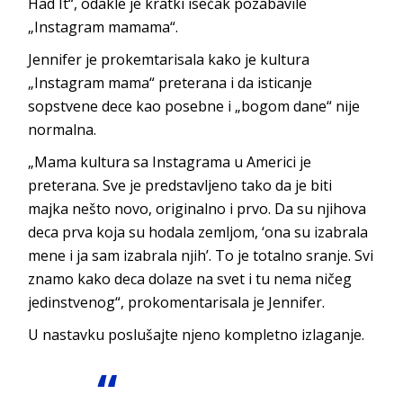
Had It“, odakle je kratki isečak pozabavile
„Instagram mamama“.
Jennifer je prokemtarisala kako je kultura
„Instagram mama“ preterana i da isticanje
sopstvene dece kao posebne i „bogom dane“ nije
normalna.
„Mama kultura sa Instagrama u Americi je
preterana. Sve je predstavljeno tako da je biti
majka nešto novo, originalno i prvo. Da su njihova
deca prva koja su hodala zemljom, ‘ona su izabrala
mene i ja sam izabrala njih’. To je totalno sranje. Svi
znamo kako deca dolaze na svet i tu nema ničeg
jedinstvenog“, prokomentarisala je Jennifer.
U nastavku poslušajte njeno kompletno izlaganje.