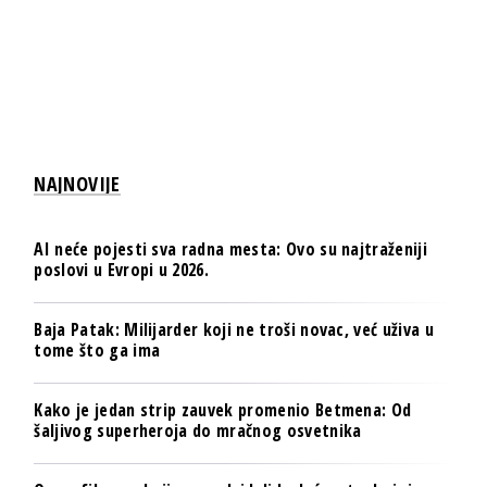
NAJNOVIJE
AI neće pojesti sva radna mesta: Ovo su najtraženiji
poslovi u Evropi u 2026.
Baja Patak: Milijarder koji ne troši novac, već uživa u
tome što ga ima
Kako je jedan strip zauvek promenio Betmena: Od
šaljivog superheroja do mračnog osvetnika