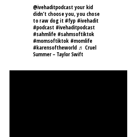
@ivehaditpodcast
your kid
didn’t choose you, you chose
to raw dog it
#fyp
#ivehadit
#podcast
#ivehaditpodcast
#sahmlife
#sahmsoftiktok
#momsoftiktok
#momlife
#karensoftheworld
♬ Cruel
Summer – Taylor Swift