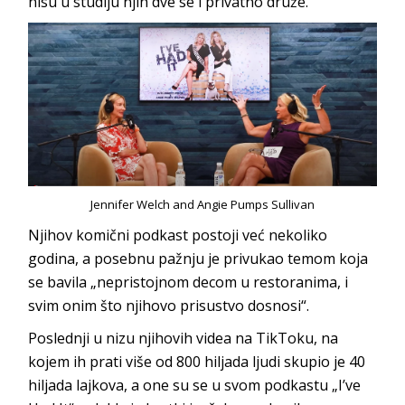
nisu u studiju njih dve se i privatno druže.
Jennifer Welch and Angie Pumps Sullivan
Njihov komični podkast postoji već nekoliko
godina, a posebnu pažnju je privukao temom koja
se bavila „nepristojnom decom u restoranima, i
svim onim što njihovo prisustvo dosnosi“.
Poslednji u nizu njihovih videa na TikToku, na
kojem ih prati više od 800 hiljada ljudi skupio je 40
hiljada lajkova, a one su se u svom podkastu „I’ve