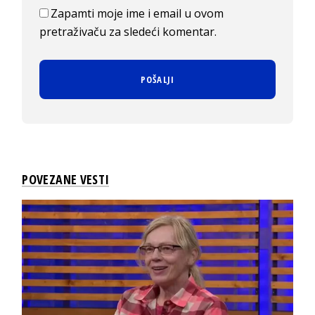
Zapamti moje ime i email u ovom
pretraživaču za sledeći komentar.
POVEZANE VESTI