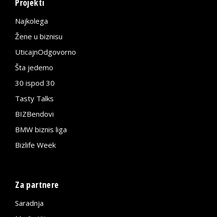
Projekti
Najkolega
Žene u biznisu
UticajnOdgovorno
Šta jedemo
30 ispod 30
Tasty Talks
BIZBendovi
BMW biznis liga
Bizlife Week
Za partnere
Saradnja