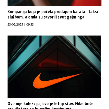
Kompanija koja je počela prodajom karata i taksi
službom, a onda su stvorili svet gejminga
23/09/2025 | 09:33
Ovo nije kolekcija, ovo je letnji stav: Nike briše
pravila igre sa kupaćim kostimima