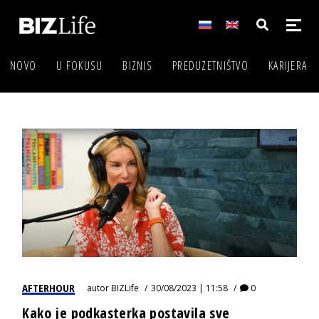
NOVO
U FOKUSU
BIZNIS
PREDUZETNIŠTVO
KARIJERA
AFTERHOUR
autor
BIZLife
30/08/2023 | 11:58
0
Kako je podkasterka postavila sve