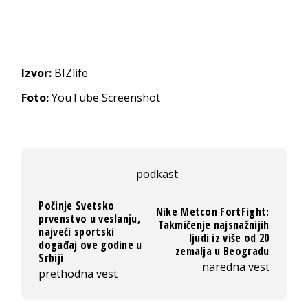
Izvor:
BIZlife
Foto:
YouTube Screenshot
podkast
Počinje Svetsko
Nike Metcon FortFight:
prvenstvo u veslanju,
Takmičenje najsnažnijih
najveći sportski
ljudi iz više od 20
događaj ove godine u
zemalja u Beogradu
Srbiji
naredna vest
prethodna vest