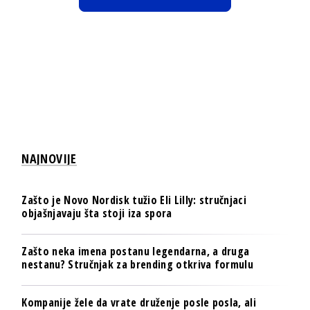
NAJNOVIJE
Zašto je Novo Nordisk tužio Eli Lilly: stručnjaci
objašnjavaju šta stoji iza spora
Zašto neka imena postanu legendarna, a druga
nestanu? Stručnjak za brending otkriva formulu
Kompanije žele da vrate druženje posle posla, ali