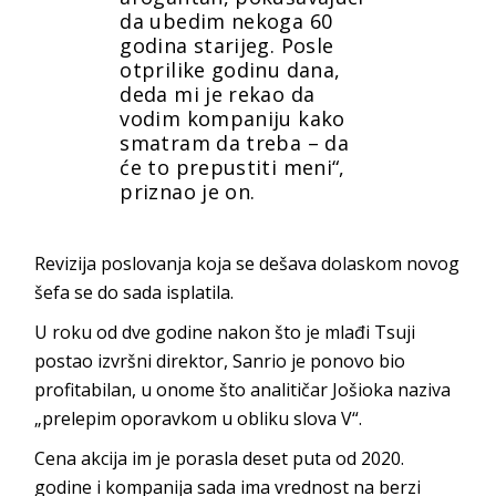
da ubedim nekoga 60
godina starijeg. Posle
otprilike godinu dana,
deda mi je rekao da
vodim kompaniju kako
smatram da treba – da
će to prepustiti meni“,
priznao je on.
Revizija poslovanja koja se dešava dolaskom novog
šefa se do sada isplatila.
U roku od dve godine nakon što je mlađi Tsuji
postao izvršni direktor, Sanrio je ponovo bio
profitabilan, u onome što analitičar Jošioka naziva
„prelepim oporavkom u obliku slova V“.
Cena akcija im je porasla deset puta od 2020.
godine i kompanija sada ima vrednost na berzi