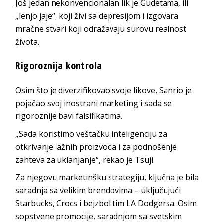
Još jedan nekonvencionalan lik je Gudetama, ili
„lenjo jaje“, koji živi sa depresijom i izgovara
mračne stvari koji odražavaju surovu realnost
života.
Rigoroznija kontrola
Osim što je diverzifikovao svoje likove, Sanrio je
pojačao svoj inostrani marketing i sada se
rigoroznije bavi falsifikatima.
„Sada koristimo veštačku inteligenciju za
otkrivanje lažnih proizvoda i za podnošenje
zahteva za uklanjanje“, rekao je Tsuji.
Za njegovu marketinšku strategiju, ključna je bila
saradnja sa velikim brendovima – uključujući
Starbucks, Crocs i bejzbol tim LA Dodgersa. Osim
sopstvene promocije, saradnjom sa svetskim