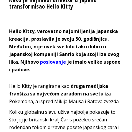
transformisao Hello Kitty
Hello Kitty, verovatno najomiljenija japanska
kreacija, proslavila je svoju 50. godišnjicu.
Međutim, nije uvek sve bilo tako dobro u
japanskoj kompaniji Sanrio koja stoji iza ovog
lika. Njihovo
poslovanje
je imalo velike uspone
i padove.
Hello Kitty je rangirana kao
druga medijska
franšiza
sa najvećom zaradom na svetu
iza
Pokemona, a ispred Mikija Mausa i Ratova zvezda.
Koliku globalnu slavu uživa najbolje pokazuje to
što joj je britanski kralj Čarls poželeo srećan
rođendan tokom državne posete japanskog cara i