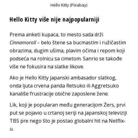
Hello Kitty (Pixabay)
Hello Kitty više nije najpopularniji
Prema anketi kupaca, to mesto sada drži
Cinnamoroll –
belo štene sa bucmastim i ružičastim
obrazima, dugim ušima, plavim očima i repom koji
podseća na rolnicu sa cimetom. Sanrio se takođe
više ne fokusira na slatke likove.
Ako je Hello Kitty japanski ambasador slatkog,
onda ljuta crvena panda Retsuko ili Aggretsuko
kanališe frustracije obične zaposlene žene.
Lik, koji je popularan među generacijom Zers, prvi
put se pojavio u crtanoj seriji na japanskoj televiziji
TBS pre nego što je postao globalni hit na Netflix-
u.