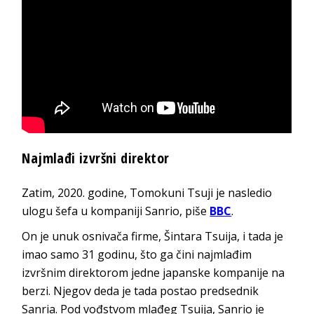
Najmlađi izvršni direktor
Zatim, 2020. godine, Tomokuni Tsuji je nasledio
ulogu šefa u kompaniji Sanrio, piše
BBC
.
On je unuk osnivača firme, Šintara Tsuija, i tada je
imao samo 31 godinu, što ga čini najmlađim
izvršnim direktorom jedne japanske kompanije na
berzi. Njegov deda je tada postao predsednik
Sanria. Pod vođstvom mlađeg Tsuija, Sanrio je