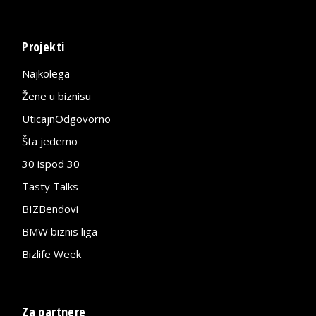
Projekti
Najkolega
Žene u biznisu
UticajnOdgovorno
Šta jedemo
30 ispod 30
Tasty Talks
BIZBendovi
BMW biznis liga
Bizlife Week
Za partnere