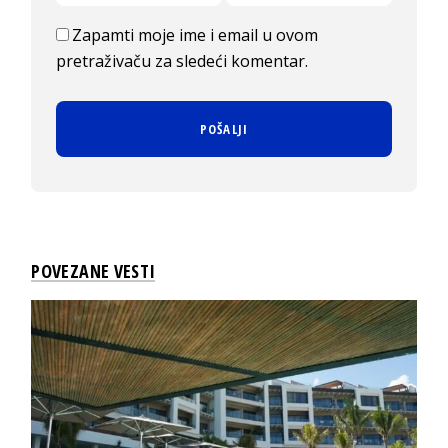
Zapamti moje ime i email u ovom
pretraživaču za sledeći komentar.
POVEZANE VESTI