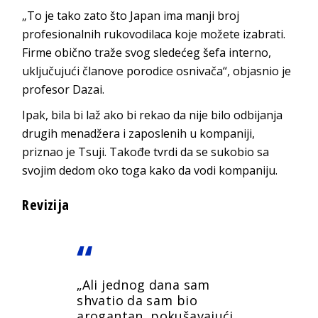
„To je tako zato što Japan ima manji broj
profesionalnih rukovodilaca koje možete izabrati.
Firme obično traže svog sledećeg šefa interno,
uključujući članove porodice osnivača“, objasnio je
profesor Dazai.
Ipak, bila bi laž ako bi rekao da nije bilo odbijanja
drugih menadžera i zaposlenih u kompaniji,
priznao je Tsuji. Takođe tvrdi da se sukobio sa
svojim dedom oko toga kako da vodi kompaniju.
Revizija
„Ali jednog dana sam
shvatio da sam bio
arogantan, pokušavajući