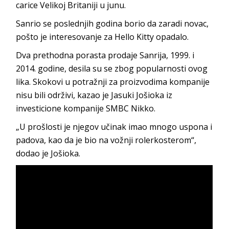
carice Velikoj Britaniji u junu.
Sanrio se poslednjih godina borio da zaradi novac,
pošto je interesovanje za Hello Kitty opadalo.
Dva prethodna porasta prodaje Sanrija, 1999. i
2014. godine, desila su se zbog popularnosti ovog
lika. Skokovi u potražnji za proizvodima kompanije
nisu bili održivi, kazao je Jasuki Jošioka iz
investicione kompanije SMBC Nikko.
„U prošlosti je njegov učinak imao mnogo uspona i
padova, kao da je bio na vožnji rolerkosterom“,
dodao je Jošioka.