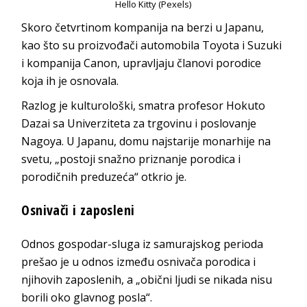
Hello Kitty (Pexels)
Skoro četvrtinom kompanija na berzi u Japanu,
kao što su proizvođači automobila Toyota i Suzuki
i kompanija Canon, upravljaju članovi porodice
koja ih je osnovala.
Razlog je kulturološki, smatra profesor Hokuto
Dazai sa Univerziteta za trgovinu i poslovanje
Nagoya. U Japanu, domu najstarije monarhije na
svetu, „postoji snažno priznanje porodica i
porodičnih preduzeća“ otkrio je.
Osnivači i zaposleni
Odnos gospodar-sluga iz samurajskog perioda
prešao je u odnos između osnivača porodica i
njihovih zaposlenih, a „obični ljudi se nikada nisu
borili oko glavnog posla“.