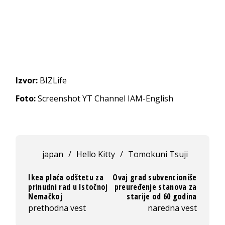
Izvor:
BIZLife
Foto:
Screenshot YT Channel IAM-English
japan
/
Hello Kitty
/
Tomokuni Tsuji
Ikea plaća odštetu za
Ovaj grad subvencioniše
prinudni rad u Istočnoj
preuređenje stanova za
Nemačkoj
starije od 60 godina
prethodna vest
naredna vest