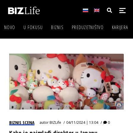
NOVO
U FOKUSU
BIZNIS
PREDUZETNIŠTVO
KARIJERA
BIZNIS SCENA
autor
BIZLife
04/11/2024 | 13:04
0
Kako je najmlađi direktor u Japanu