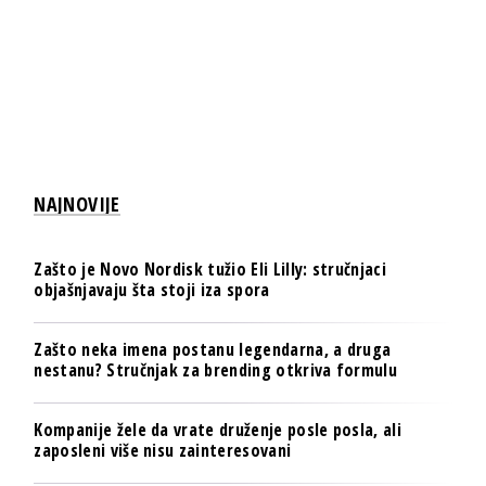
NAJNOVIJE
Zašto je Novo Nordisk tužio Eli Lilly: stručnjaci
objašnjavaju šta stoji iza spora
Zašto neka imena postanu legendarna, a druga
nestanu? Stručnjak za brending otkriva formulu
Kompanije žele da vrate druženje posle posla, ali
zaposleni više nisu zainteresovani