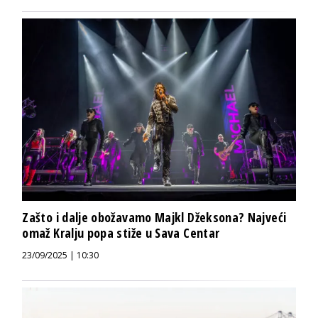
Zašto i dalje obožavamo Majkl Džeksona? Najveći
omaž Kralju popa stiže u Sava Centar
23/09/2025 | 10:30