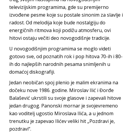
televizijskim programima, gde su premijerno
izvođene pesme koje su postale sinonim za slavlje i
radost. Od melodija koje bude nostalgiju do
energičnih ritmova koji podižu atmosferu, ovi
hitovi ostaju večiti deo novogodišnje tradicije.
U novogodišnjim programima se moglo videti
gotovo sve, od poznatih rok i pop hitova 70-ih i 80-
ih do najlepših narodnih pesama snimljenih u
domaćoj diskografiji.
Jedan neobičan spoj plenio je malim ekranima na
dočeku nove 1986. godine. Miroslav Ilić i Đorđe
Balašević ukrstili su svoje glasove i zapevali hitove
jedan drugog. Panonski mornar je svojevremeno
kao voditelj ugostio Miroslava Ilića, a u jednom
trenutku je zapevao Ilićev veliki hit „Pozdravi je,
pozdravi“.