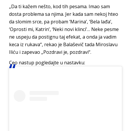
„Da ti kažem nešto, kod tih pesama. Imao sam
dosta problema sa njima. Jer kada sam nekoj hteo
da slomim srce, pa probam ‘Marina’, ‘Bela lađa’,
‘Oprosti mi, Katrin’, ‘Neki novi klinci’… Neke pesme
ne uspeju da postignu taj efekat, a onda ja vadim
keca iz rukava“, rekao je Balaševič tada Miroslavu
Iliću i zapevao „Pozdravi je, pozdravi“.
Ceo nastup pogledajte u nastavku: