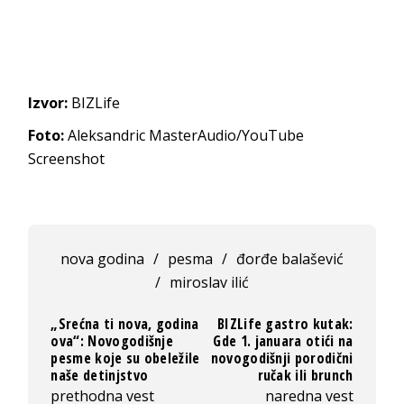
Izvor:
BIZLife
Foto:
Aleksandric MasterAudio/YouTube
Screenshot
nova godina
/
pesma
/
đorđe balašević
/
miroslav ilić
„Srećna ti nova, godina
BIZLife gastro kutak:
ova“: Novogodišnje
Gde 1. januara otići na
pesme koje su obeležile
novogodišnji porodični
naše detinjstvo
ručak ili brunch
prethodna vest
naredna vest