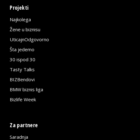
Projekti
Najkolega
Žene u biznisu
UticajnOdgovorno
Šta jedemo
30 ispod 30
Tasty Talks
BIZBendovi
BMW biznis liga
Bizlife Week
Za partnere
Saradnja