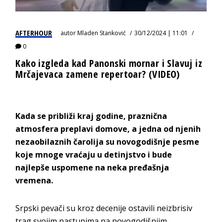
AFTERHOUR
autor
Mladen Stanković
30/12/2024 | 11:01
0
Kako izgleda kad Panonski mornar i Slavuj iz
Mrčajevaca zamene repertoar? (VIDEO)
Kada se približi kraj godine, praznična
atmosfera preplavi domove, a jedna od njenih
nezaobilaznih čarolija su novogodišnje pesme
koje mnoge vraćaju u detinjstvo i bude
najlepše uspomene na neka pređašnja
vremena.
Srpski pevači su kroz decenije ostavili neizbrisiv
trag svojim nastupima na novogodišnjim