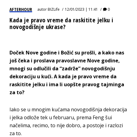
AFTERHOUR
autor
BIZLife
12/01/2023 | 11:41
0
Kada je pravo vreme da raskitite jelku i
novogodišnje ukrase?
Doček Nove godine i Božić su prošli, a kako nas
još čeka i proslava pravoslavne Nove godine,
mnogi su odlučili da “zadrže” novogodišnju
dekoraciju u kući. A kada je pravo vreme da
raskitite jelku i ima li uopšte pravog tajminga
za to?
Iako se u mnogim kućama novogodišnja dekoracija
i jelka odlože tek u februaru, prema Feng šui
načelima, recimo, to nije dobro, a postoje i razlozi
za to.