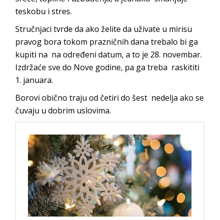
teskobu i stres.
Stručnjaci tvrde da ako želite da uživate u mirisu
pravog bora tokom prazničnih dana trebalo bi ga
kupiti na na određeni datum, a to je 28. novembar.
Izdržaće sve do Nove godine, pa ga treba raskititi
1. januara.
Borovi obično traju od četiri do šest nedelja ako se
čuvaju u dobrim uslovima.