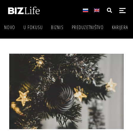
NOVO
U FOKUSU
BIZNIS
PREDUZETNIŠTVO
KARIJERA