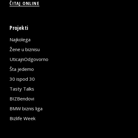
ČITAJ ONLINE
Projekti
Najkolega
Žene u biznisu
UticajnOdgovorno
Šta jedemo
30 ispod 30
Tasty Talks
BIZBendovi
BMW biznis liga
Bizlife Week