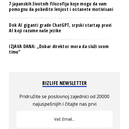
7 japanskih životnih filozofija koje mogu da vam
pomognu da pobedite lenjost i ostanete motivisani
Dok AI giganti grade ChatGPT, srpski startap pravi
AI koji razume naše jezike
IZJAVA DANA: „Dobar direktor mora da služi svom
timu“
BIZLIFE NEWSLETTER
Pridružite se poslovnoj zajednici od 20000
najuspešnijih i čitajte nas prvi