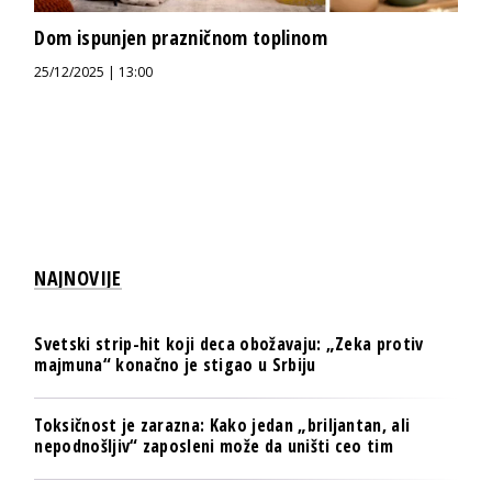
Dom ispunjen prazničnom toplinom
25/12/2025 | 13:00
NAJNOVIJE
Svetski strip-hit koji deca obožavaju: „Zeka protiv
majmuna“ konačno je stigao u Srbiju
Toksičnost je zarazna: Kako jedan „briljantan, ali
nepodnošljiv“ zaposleni može da uništi ceo tim