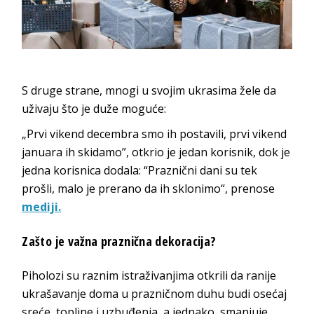
S druge strane, mnogi u svojim ukrasima žele da
uživaju što je duže moguće:
„Prvi vikend decembra smo ih postavili, prvi vikend
januara ih skidamo”, otkrio je jedan korisnik, dok je
jedna korisnica dodala: “Praznični dani su tek
prošli, malo je prerano da ih sklonimo“, prenose
mediji.
Zašto je važna praznična dekoracija?
Piholozi su raznim istraživanjima otkrili da ranije
ukrašavanje doma u prazničnom duhu budi osećaj
sreće, topline i uzbuđenja, a jednako smanjuje