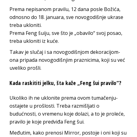
Prema nepisanom pravilu, 12 dana posle Božića,
odnosno do 18. januara, sve novogodišnje ukrase
treba ukloniti.
Prema Feng šuiju, sve što je „obavilo“ svoj posao,
treba ukloniti iz kuće.
Takav je slučaj i sa novogodišnjom dekoracijom-
ona pripada novogodišnjim praznicima, koji su već
uveliko prošli.
Kada raskititi jelku, šta kaže „Feng šui pravilo“?
Ukoliko ih ne uklonite prema ovom tumačenju-
ostajete u prošlosti. Treba razmišljati o
budućnosti, o vremenu koje dolazi, a to je proleće,
pravilo je koje predviđa Feng šui.
Međutim, kako prenosi Mirror, postoje i oni koji su