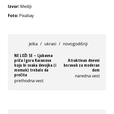
Izvor:
Mediji
Foto:
Pixabay
jelka
/
ukrasi
/
novogodišnji
NE LOŽI SE – Ljubavna
priča Igora Karanova
Atraktivan dnevni
koju bi svaka devojka (i
boravak za moderan
momak) trebalo da
dom
pročita
naredna vest
prethodna vest