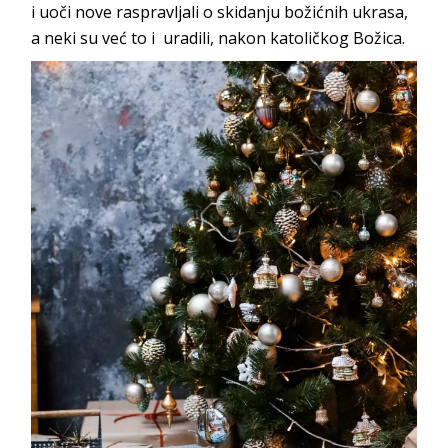
i uoči nove raspravljali o skidanju božićnih ukrasa,
a neki su već to i uradili, nakon katoličkog Božica.