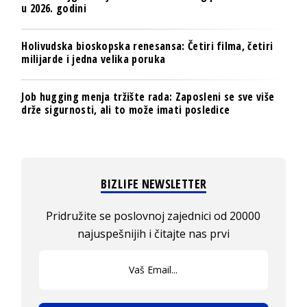
u 2026. godini
Holivudska bioskopska renesansa: Četiri filma, četiri
milijarde i jedna velika poruka
Job hugging menja tržište rada: Zaposleni se sve više
drže sigurnosti, ali to može imati posledice
BIZLIFE NEWSLETTER
Pridružite se poslovnoj zajednici od 20000
najuspešnijih i čitajte nas prvi