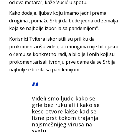
od dva metara“, kaže Vučić u spotu.
Kako dodaje, ljubav koju imamo jedni prema
drugima „pomaže Srbiji da bude jedna od zemalja
koja se najbolje izborila sa pandemijom“.
Korisnici Tvitera iskoristili su priliku da
prokomentarišu video, ali mnogima nije bilo jasno
o čemu se konkretno radi, a bilo je i onih koji su
prokomentarisali tvrdnju prve dame da se Srbija
najbolje izborila sa pandemijom.
Videli smo ljude kako se
grle bez ruku ali i kako se
kese otvore lakše kad se
lizne prst tokom trajanja
najsmešnijeg virusa na
svetu