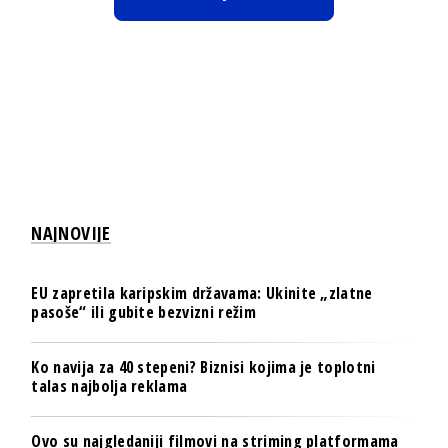
NAJNOVIJE
EU zapretila karipskim državama: Ukinite „zlatne
pasoše“ ili gubite bezvizni režim
Ko navija za 40 stepeni? Biznisi kojima je toplotni
talas najbolja reklama
Ovo su najgledaniji filmovi na striming platformama