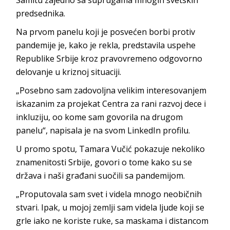
predsednika.
Na prvom panelu koji je posvećen borbi protiv
pandemije je, kako je rekla, predstavila uspehe
Republike Srbije kroz pravovremeno odgovorno
delovanje u kriznoj situaciji.
„Posebno sam zadovoljna velikim interesovanjem
iskazanim za projekat Centra za rani razvoj dece i
inkluziju, oo kome sam govorila na drugom
panelu“, napisala je na svom LinkedIn profilu.
U promo spotu, Tamara Vučić pokazuje nekoliko
znamenitosti Srbije, govori o tome kako su se
država i naši građani suočili sa pandemijom.
„Proputovala sam svet i videla mnogo neobičnih
stvari. Ipak, u mojoj zemlji sam videla ljude koji se
grle iako ne koriste ruke, sa maskama i distancom