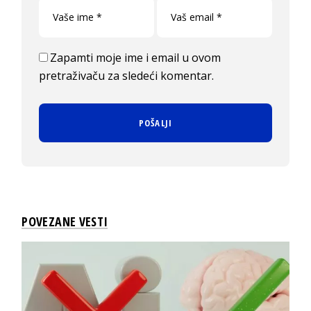
Zapamti moje ime i email u ovom
pretraživaču za sledeći komentar.
POVEZANE VESTI