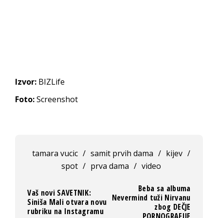
Izvor:
BIZLife
Foto:
Screenshot
tamara vucic
/
samit prvih dama
/
kijev
/
spot
/
prva dama
/
video
Beba sa albuma
Vaš novi SAVETNIK:
Nevermind tuži Nirvanu
Siniša Mali otvara novu
zbog DEČJE
rubriku na Instagramu
PORNOGRAFIJE