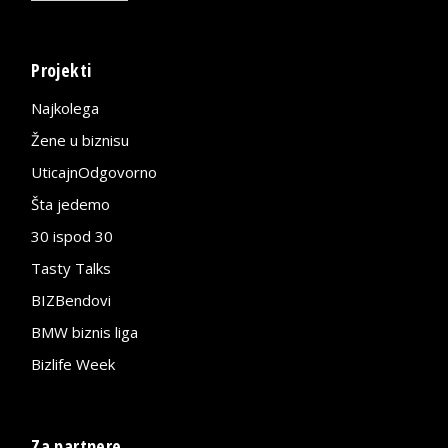
Projekti
Najkolega
Žene u biznisu
UticajnOdgovorno
Šta jedemo
30 ispod 30
Tasty Talks
BIZBendovi
BMW biznis liga
Bizlife Week
Za partnere