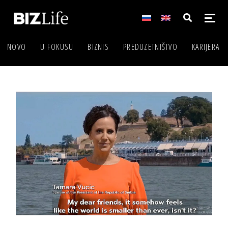
NOVO
U FOKUSU
BIZNIS
PREDUZETNIŠTVO
KARIJERA