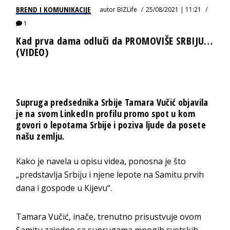
BREND I KOMUNIKACIJE
autor
BIZLife
25/08/2021 | 11:21
1
Kad prva dama odluči da PROMOVIŠE SRBIJU…
(VIDEO)
Supruga predsednika Srbije Tamara Vučić objavila
je na svom LinkedIn profilu promo spot u kom
govori o lepotama Srbije i poziva ljude da posete
našu zemlju.
Kako je navela u opisu videa, ponosna je što
„predstavlja Srbiju i njene lepote na Samitu prvih
dana i gospode u Kijevu“.
Tamara Vučić, inače, trenutno prisustvuje ovom
Samitu zajedno sa suprugama mnogih svetskih