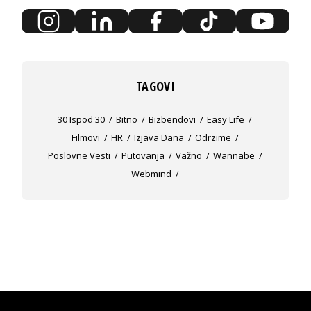
TAGOVI
30 Ispod 30
Bitno
Bizbendovi
Easy Life
Filmovi
HR
Izjava Dana
Odrzime
Poslovne Vesti
Putovanja
Važno
Wannabe
Webmind