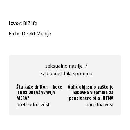
Izvor:
BIZlife
Foto:
Direkt Medije
seksualno nasilje
/
kad budeš bila spremna
Šta kaže dr Kon – hoće
Vučić objasnio zašto je
li biti UBLAŽAVANJA
nabavka vitamina za
MERA?
penzionere bila HITNA
prethodna vest
naredna vest