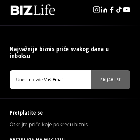
Najvažnije biznis priče svakog dana u
inboksu
PRIJAVI SE
Pretplatite se
Otkrijte priče koje pokreću biznis
PRETPLATA NA MAGAZIN