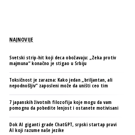
NAJNOVIJE
Svetski strip-hit koji deca obožavaju: „Zeka protiv
majmuna“ konačno je stigao u Srbiju
Toksičnost je zarazna: Kako jedan „briljantan, ali
nepodnošljiv“ zaposleni može da uništi ceo tim
7 japanskih životnih filozofija koje mogu da vam
pomognu da pobedite lenjost i ostanete motivisani
Dok AI giganti grade ChatGPT, srpski startap pravi
AI koji razume naše jezike