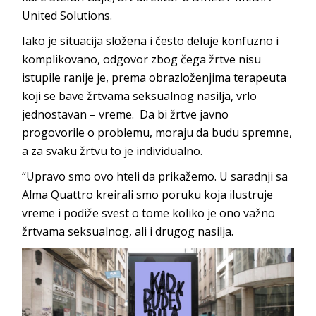
United Solutions.
Iako je situacija složena i često deluje konfuzno i
komplikovano, odgovor zbog čega žrtve nisu
istupile ranije je, prema obrazloženjima terapeuta
koji se bave žrtvama seksualnog nasilja, vrlo
jednostavan – vreme. Da bi žrtve javno
progovorile o problemu, moraju da budu spremne,
a za svaku žrtvu to je individualno.
“Upravo smo ovo hteli da prikažemo. U saradnji sa
Alma Quattro kreirali smo poruku koja ilustruje
vreme i podiže svest o tome koliko je ono važno
žrtvama seksualnog, ali i drugog nasilja.