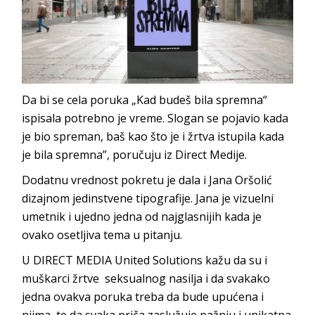
Da bi se cela poruka „Kad budeš bila spremna“
ispisala potrebno je vreme. Slogan se pojavio kada
je bio spreman, baš kao što je i žrtva istupila kada
je bila spremna”, poručuju iz Direct Medije.
Dodatnu vrednost pokretu je dala i Jana Oršolić
dizajnom jedinstvene tipografije. Jana je vizuelni
umetnik i ujedno jedna od najglasnijih kada je
ovako osetljiva tema u pitanju.
U DIRECT MEDIA United Solutions kažu da su i
muškarci žrtve seksualnog nasilja i da svakako
jedna ovakva poruka treba da bude upućena i
njima, te da svaka priča zaslužuje pažnju i unikatna