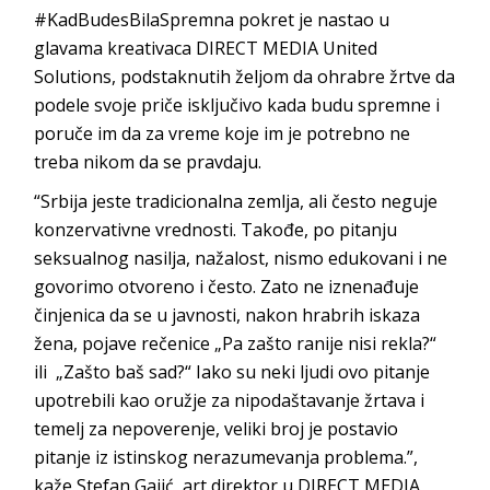
#KadBudesBilaSpremna pokret je nastao u
glavama kreativaca DIRECT MEDIA United
Solutions, podstaknutih željom da ohrabre žrtve da
podele svoje priče isključivo kada budu spremne i
poruče im da za vreme koje im je potrebno ne
treba nikom da se pravdaju.
“Srbija jeste tradicionalna zemlja, ali često neguje
konzervativne vrednosti. Takođe, po pitanju
seksualnog nasilja, nažalost, nismo edukovani i ne
govorimo otvoreno i često. Zato ne iznenađuje
činjenica da se u javnosti, nakon hrabrih iskaza
žena, pojave rečenice „Pa zašto ranije nisi rekla?“
ili „Zašto baš sad?“ Iako su neki ljudi ovo pitanje
upotrebili kao oružje za nipodaštavanje žrtava i
temelj za nepoverenje, veliki broj je postavio
pitanje iz istinskog nerazumevanja problema.”,
kaže Stefan Gajić, art direktor u DIRECT MEDIA