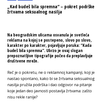
„Kad budeš bila spremna“ – pokret podrške
žrtvama seksualnog nasilja
Na beogradskim ulicama osvanula je svetleća
reklama na kojoj se postepeno, slovo po slovo,
karakter po karakter, pojavljuje poruka: “Kada
budeš bila spremna”. Ubrzo je ovaj slogan
prepoznatljive tipografije počeo da preplavljuje
društvene mreže.
Reč je o pokretu, ne o reklamnoj kampanji, koji je
nastao spontano, kako bi se žrtvama seksualnog
nasilja pružila podrška i dao odgovor na pitanje
koje jedan deo javnosti postavlja žrtvama: zašto
nisu rekle ranije?