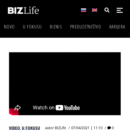
NOVO
U FOKUSU
BIZNIS
PREDUZETNIŠTVO
KARIJERA
VIDEO
U FOKUSU
autor
BIZLife
07/04/2021 | 11:10
0
,