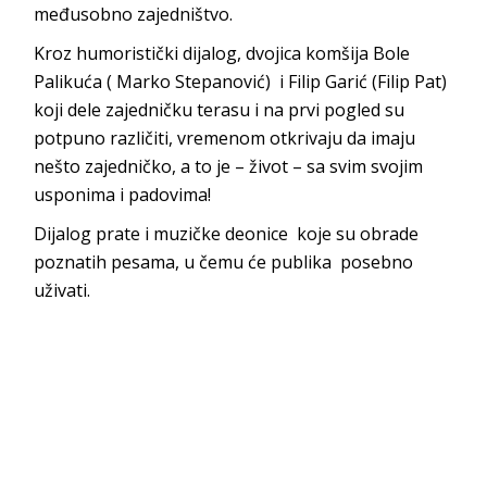
međusobno zajedništvo.
Kroz humoristički dijalog, dvojica komšija Bole
Palikuća ( Marko Stepanović) i Filip Garić (Filip Pat)
koji dele zajedničku terasu i na prvi pogled su
potpuno različiti, vremenom otkrivaju da imaju
nešto zajedničko, a to je – život – sa svim svojim
usponima i padovima!
Dijalog prate i muzičke deonice koje su obrade
poznatih pesama, u čemu će publika posebno
uživati.