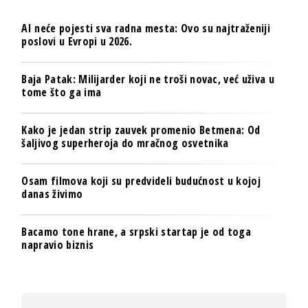
AI neće pojesti sva radna mesta: Ovo su najtraženiji
poslovi u Evropi u 2026.
Baja Patak: Milijarder koji ne troši novac, već uživa u
tome što ga ima
Kako je jedan strip zauvek promenio Betmena: Od
šaljivog superheroja do mračnog osvetnika
Osam filmova koji su predvideli budućnost u kojoj
danas živimo
Bacamo tone hrane, a srpski startap je od toga
napravio biznis