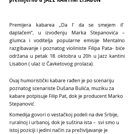
Premijera kabarea „Da l’ da se smejem il’
daplačem“, u izvođenju Marka Stepanovića –
glumca i voditelja popularne emisije Mentalno
razgibavanje i poznatog violiniste Filipa Pata- biće
održana u petak 18. oktobra u 20h u Jazz kantini
Lisabon ( ulaz iz Čavketovog prolaza).
Ovaj humoristički kabare rađen je po scenariju
poznatog scenariste Dušana Bulića, muziku za
kabare potpisuje Filip Pat, dok je producent Marko
Stepanović.
Komedija govori o vestačkoj podeli na dve Srbije,
ruralnoj i urbanoj, dok je suština ista – svi smo u
istoj poziciji i jedini način za preživljavanje je