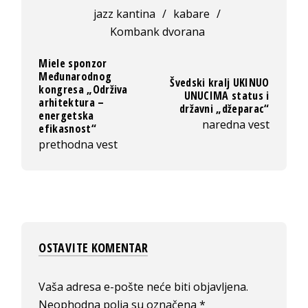
jazz kantina
/
kabare
/
Kombank dvorana
Miele sponzor
Međunarodnog
Švedski kralj UKINUO
kongresa „Održiva
UNUCIMA status i
arhitektura –
državni „džeparac“
energetska
naredna vest
efikasnost“
prethodna vest
OSTAVITE KOMENTAR
Vaša adresa e-pošte neće biti objavljena.
Neophodna polja su označena
*