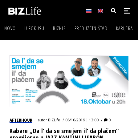
NOVO
U FOKUSU
BIZNIS
PREDUZETNIŠTVO
KARIJERA
AFTERHOUR
autor
BIZLife
08/10/2019 | 13:00
0
Kabare „Da l’ da se smejem il’ da plačem“
premijerno u JAZZ KANTINI LISABON