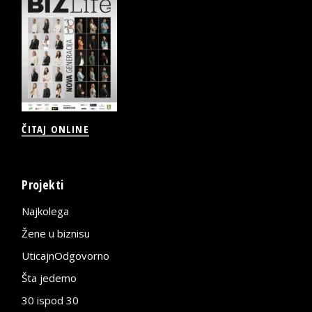
ČITAJ ONLINE
Projekti
Najkolega
Žene u biznisu
UticajnOdgovorno
Šta jedemo
30 ispod 30