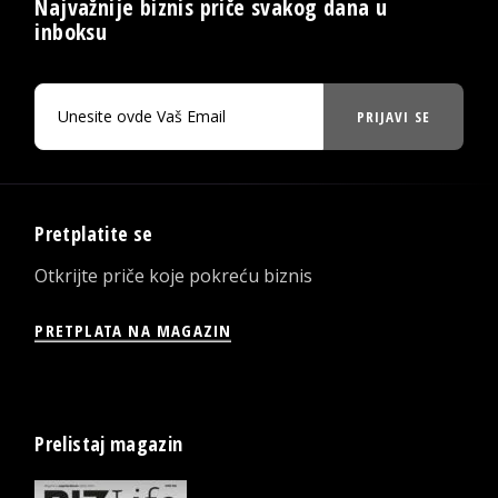
Najvažnije biznis priče svakog dana u
inboksu
PRIJAVI SE
Pretplatite se
Otkrijte priče koje pokreću biznis
PRETPLATA NA MAGAZIN
Prelistaj magazin