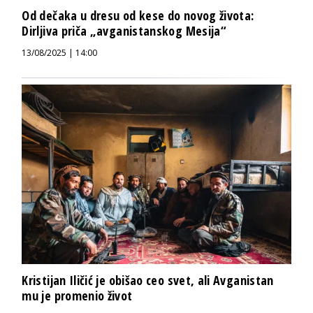
Od dečaka u dresu od kese do novog života:
Dirljiva priča „avganistanskog Mesija“
13/08/2025 | 14:00
Kristijan Iličić je obišao ceo svet, ali Avganistan
mu je promenio život