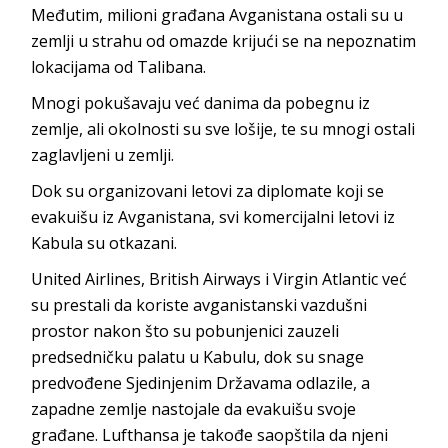
Međutim, milioni građana Avganistana ostali su u
zemlji u strahu od omazde krijući se na nepoznatim
lokacijama od Talibana.
Mnogi pokušavaju već danima da pobegnu iz
zemlje, ali okolnosti su sve lošije, te su mnogi ostali
zaglavljeni u zemlji.
Dok su organizovani letovi za diplomate koji se
evakuišu iz Avganistana, svi komercijalni letovi iz
Kabula su otkazani.
United Airlines, British Airways i Virgin Atlantic već
su prestali da koriste avganistanski vazdušni
prostor nakon što su pobunjenici zauzeli
predsedničku palatu u Kabulu, dok su snage
predvođene Sjedinjenim Državama odlazile, a
zapadne zemlje nastojale da evakuišu svoje
građane. Lufthansa je takođe saopštila da njeni