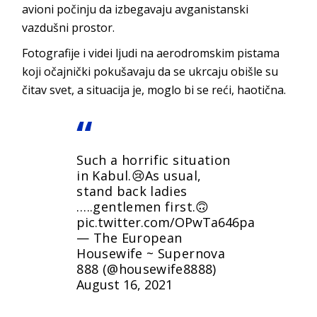
avioni počinju da izbegavaju avganistanski
vazdušni prostor.
Fotografije i videi ljudi na aerodromskim pistama
koji očajnički pokušavaju da se ukrcaju obišle su
čitav svet, a situacija je, moglo bi se reći, haotična.
Such a horrific situation
in Kabul.😢As usual,
stand back ladies
…..gentlemen first.🙃
pic.twitter.com/OPwTa646pa
— The European
Housewife ~ Supernova
888 (@housewife8888)
August 16, 2021