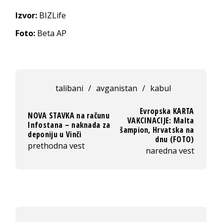
Izvor:
BIZLife
Foto:
Beta AP
talibani
/
avganistan
/
kabul
Evropska KARTA
NOVA STAVKA na računu
VAKCINACIJE: Malta
Infostana – naknada za
šampion, Hrvatska na
deponiju u Vinči
dnu (FOTO)
prethodna vest
naredna vest