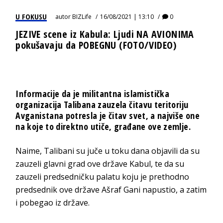
U FOKUSU
autor
BIZLife
16/08/2021 | 13:10
0
JEZIVE scene iz Kabula: Ljudi NA AVIONIMA
pokušavaju da POBEGNU (FOTO/VIDEO)
Informacije da je militantna islamistička
organizacija Talibana zauzela čitavu teritoriju
Avganistana potresla je čitav svet, a najviše one
na koje to direktno utiče, građane ove zemlje.
Naime, Talibani su juče u toku dana objavili da su
zauzeli glavni grad ove države Kabul, te da su
zauzeli predsedničku palatu koju je prethodno
predsednik ove države Ašraf Gani napustio, a zatim
i pobegao iz države.