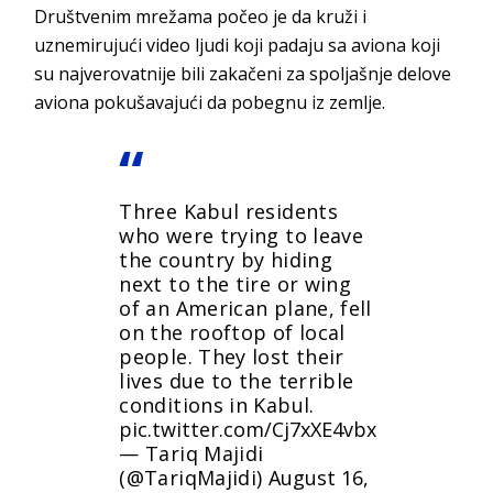
Društvenim mrežama počeo je da kruži i
uznemirujući video ljudi koji padaju sa aviona koji
su najverovatnije bili zakačeni za spoljašnje delove
aviona pokušavajući da pobegnu iz zemlje.
Three Kabul residents
who were trying to leave
the country by hiding
next to the tire or wing
of an American plane, fell
on the rooftop of local
people. They lost their
lives due to the terrible
conditions in Kabul.
pic.twitter.com/Cj7xXE4vbx
— Tariq Majidi
(@TariqMajidi)
August 16,