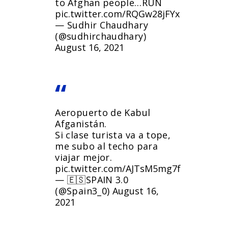
to Afghan people…RUN
pic.twitter.com/RQGw28jFYx
— Sudhir Chaudhary
(@sudhirchaudhary)
August 16, 2021
Aeropuerto de Kabul
Afganistán.
Si clase turista va a tope,
me subo al techo para
viajar mejor.
pic.twitter.com/AJTsM5mg7f
— 🇪🇸SPAIN 3.0
(@Spain3_0)
August 16,
2021