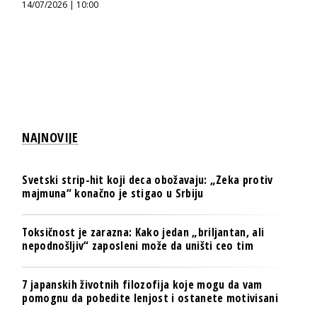
14/07/2026 | 10:00
NAJNOVIJE
Svetski strip-hit koji deca obožavaju: „Zeka protiv
majmuna“ konačno je stigao u Srbiju
Toksičnost je zarazna: Kako jedan „briljantan, ali
nepodnošljiv“ zaposleni može da uništi ceo tim
7 japanskih životnih filozofija koje mogu da vam
pomognu da pobedite lenjost i ostanete motivisani