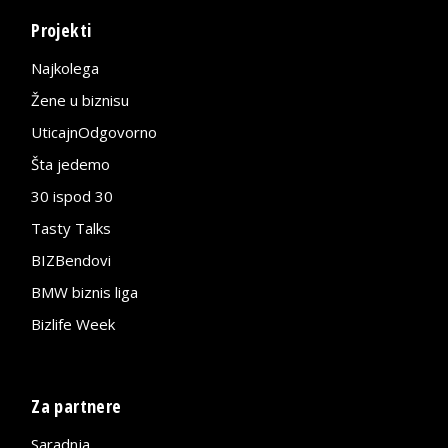
Projekti
Najkolega
Žene u biznisu
UticajnOdgovorno
Šta jedemo
30 ispod 30
Tasty Talks
BIZBendovi
BMW biznis liga
Bizlife Week
Za partnere
Saradnja