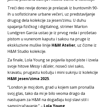
Treći deo revije doneo je prelazak iz buntovnih 90-
ih u sofisticirane urbane večeri, uz predstavljanje
drugog dela kolekcije za jesen/zimu. U duhu
spajanja fizičkog i digitalnog, strimer Marlon
Lundgren Garcia ustao je iz prvog reda i prošetao
pistom u vunenom kaputu i sakou na pruge iz
ekskluzivne muške linije
H&M Atelier
, uz čizme iz
H&M Studio kolekcije.
Za finale, Lola Young se pojavila ispod piste i izvela
svoje hitove
Messy
i
d£aler
, noseći sivi sako,
kravatu, prugastu košulju i mini suknju iz kolekcije
H&M jesen/zima 2025
.
“London je moj dom, grad u kojem sam pronašla
svoj glas, tako da mi je bilo veoma drago da
nastupam za H&M na događaju koji slavi stil i
samoizražavanje.” –
Lola Young