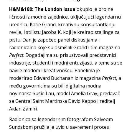
H&M&180: The London Issue
okupio je brojne
ličnosti iz modne zajednice, uključujući legendarnu
urednicu Katie Grand, kreativnu konsultantkinju
revije, i stilistu Jacoba K, koji je kreirao stajlinge za
pistu. Dan je započeo panel diskusijama i
radionicama koje su osmislili Grand i tim magazina
Perfect
. Događajima su prisustvovali predstavnici
industrije, studenti i modni entuzijasti, a teme su se
bavile modom i kreativnošću. Panelima je
moderirao Edward Buchanan iz magazina
Perfect
, a
među govornicima su bili digitalna modna
novinarka Susie Lau, model Amelia Gray, predavač
sa Central Saint Martins-a David Kappo i reditelj
Aidan Zamiri.
Radionica sa legendarnim fotografom Sølveom
Sundsbøm pružila je uvid u savremeni proces