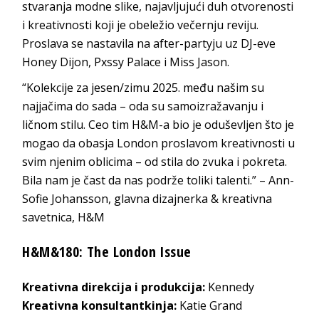
stvaranja modne slike, najavljujući duh otvorenosti
i kreativnosti koji je obeležio večernju reviju.
Proslava se nastavila na after-partyju uz DJ-eve
Honey Dijon, Pxssy Palace i Miss Jason.
“Kolekcije za jesen/zimu 2025. među našim su
najjačima do sada – oda su samoizražavanju i
ličnom stilu. Ceo tim H&M-a bio je oduševljen što je
mogao da obasja London proslavom kreativnosti u
svim njenim oblicima – od stila do zvuka i pokreta.
Bila nam je čast da nas podrže toliki talenti.” – Ann-
Sofie Johansson, glavna dizajnerka & kreativna
savetnica, H&M
H&M&180: The London Issue
Kreativna direkcija i produkcija:
Kennedy
Kreativna konsultantkinja:
Katie Grand