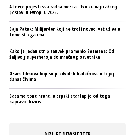
AI neće pojesti sva radna mesta: Ovo su najtraženiji
poslovi u Evropi u 2026.
Baja Patak: Milijarder koji ne troši novac, već uživa u
tome što ga ima
Kako je jedan strip zauvek promenio Betmena: Od
šaljivog superheroja do mračnog osvetnika
Osam filmova koji su predvideli budućnost u kojoj
danas živimo
Bacamo tone hrane, a srpski startap je od toga
napravio biznis
BIZLIFE NEWSLETTER