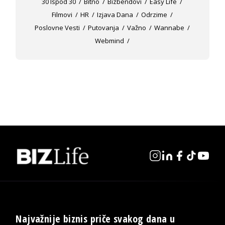
30 Ispod 30
Bitno
Bizbendovi
Easy Life
Filmovi
HR
Izjava Dana
Odrzime
Poslovne Vesti
Putovanja
Važno
Wannabe
Webmind
Najvažnije biznis priče svakog dana u