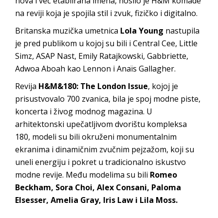
nova i već etablirana imena, nosilo je H&M komade
na reviji koja je spojila stil i zvuk, fizičko i digitalno.
Britanska muzička umetnica
Lola Young
nastupila
je pred publikom u kojoj su bili i Central Cee, Little
Simz, ASAP Nast, Emily Ratajkowski, Gabbriette,
Adwoa Aboah kao Lennon i Anaïs Gallagher.
Revija
H&M&180: The London Issue
, kojoj je
prisustvovalo 700 zvanica, bila je spoj modne piste,
koncerta i živog modnog magazina. U
arhitektonski upečatljivom dvorištu kompleksa
180, modeli su bili okruženi monumentalnim
ekranima i dinamičnim zvučnim pejzažom, koji su
uneli energiju i pokret u tradicionalno iskustvo
modne revije. Među modelima su bili
Romeo
Beckham, Sora Choi, Alex Consani, Paloma
Elsesser, Amelia Gray, Iris Law i Lila Moss.