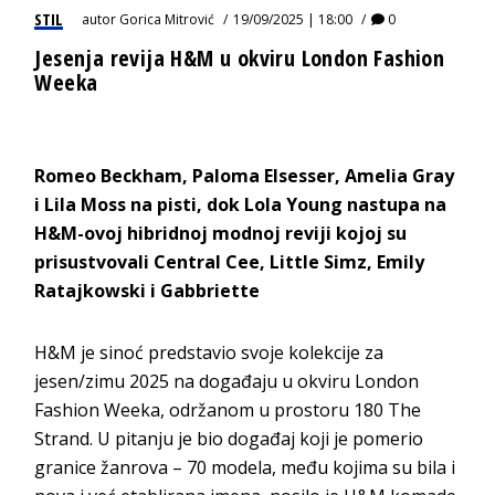
STIL
autor
Gorica Mitrović
19/09/2025 | 18:00
0
Jesenja revija H&M u okviru London Fashion
Weeka
Romeo Beckham, Paloma Elsesser, Amelia Gray
i Lila Moss na pisti, dok Lola Young nastupa na
H&M-ovoj hibridnoj modnoj reviji kojoj su
prisustvovali Central Cee, Little Simz, Emily
Ratajkowski i Gabbriette
H&M je sinoć predstavio svoje kolekcije za
jesen/zimu 2025 na događaju u okviru London
Fashion Weeka, održanom u prostoru 180 The
Strand. U pitanju je bio događaj koji je pomerio
granice žanrova – 70 modela, među kojima su bila i