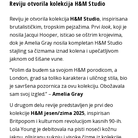
Reviju otvorila kolekcija H&M Studio
Reviju je otvorila kolekcija
H&M Studio
, inspirisana
brutalističkim, tropskim pejzažima. Prvi
look
, koji je
nosila Jacqui Hooper, isticao se oštrim krojevima,
dok je Amelia Gray nosila kompletan H&M Studio
stajling sa čizmama iznad kolena i upečatljivom
jaknom od šišane vune.
“Volim da budem sa svojom H&M porodicom, a
London, grad sa toliko karaktera i uličnog stila, bio
je savršena pozornica za ovu kolekciju. Obožavala
sam svoj izgled.” –
Amelia Gray
U drugom delu revije predstavljen je prvi deo
kolekcije
H&M jesen/zima 2025
, inspirisan
Britpopom i kulturnom revolucijom kasnih 90-ih.
Lola Young je debitovala na pisti noseći kožnu
jaknu, plisiranu suknju i visoke čizme iz kolekcije.