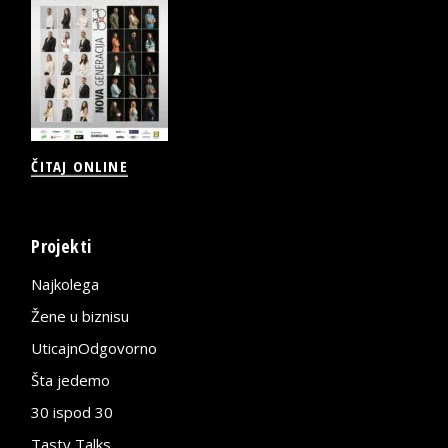
ČITAJ ONLINE
Projekti
Najkolega
Žene u biznisu
UticajnOdgovorno
Šta jedemo
30 ispod 30
Tasty Talks