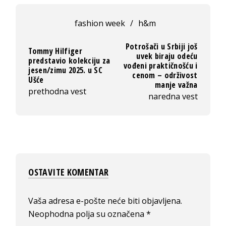
fashion week
/
h&m
Potrošači u Srbiji još
Tommy Hilfiger
uvek biraju odeću
predstavio kolekciju za
vođeni praktičnošću i
jesen/zimu 2025. u SC
cenom – održivost
Ušće
manje važna
prethodna vest
naredna vest
OSTAVITE KOMENTAR
Vaša adresa e-pošte neće biti objavljena.
Neophodna polja su označena
*