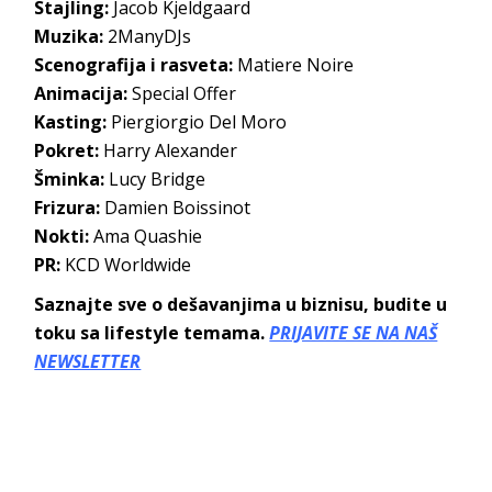
Stajling:
Jacob Kjeldgaard
Muzika:
2ManyDJs
Scenografija i rasveta:
Matiere Noire
Animacija:
Special Offer
Kasting:
Piergiorgio Del Moro
Pokret:
Harry Alexander
Šminka:
Lucy Bridge
Frizura:
Damien Boissinot
Nokti:
Ama Quashie
PR:
KCD Worldwide
Saznajte sve o dešavanjima u biznisu, budite u
toku sa lifestyle temama.
PRIJAVITE SE NA NAŠ
NEWSLETTER