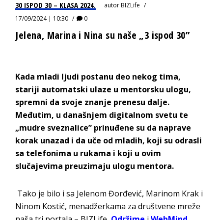
30 ISPOD 30 – KLASA 2024.
autor
BIZLife
17/09/2024 | 10:30
0
Jelena, Marina i Nina su naše „3 ispod 30”
Kada mladi ljudi postanu deo nekog tima,
stariji automatski ulaze u mentorsku ulogu
,
spremni da svoje znanje prenesu dalje.
Međutim, u današnjem digitalnom svetu te
„mudre sveznalice” prinuđene su da naprave
korak unazad i da uče od mladih, koji su odrasli
sa telefonima u rukama i koji u ovim
slučajevima preuzimaju ulogu mentora.
Tako je bilo i sa Jelenom Đorđević, Marinom Krak i
Ninom Kostić, menadžerkama za društvene mreže
naša tri portala –
BIZLife
,
Održime
i
WebMind
.