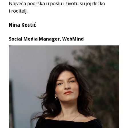
Najveća podrška u poslu i životu su joj dečko
i
roditelji.
N
ina Kostić
Social Media
Manager, WebMind