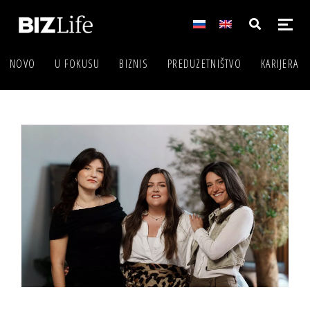
NOVO
U FOKUSU
BIZNIS
PREDUZETNIŠTVO
KARIJERA