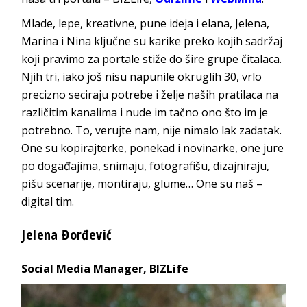
Mlade, lepe, kreativne, pune ideja i elana, Jelena,
Marina i Nina ključne su karike preko kojih sadržaj
koji pravimo za portale stiže do šire grupe čitalaca.
Njih tri, iako još nisu napunile okruglih 30, vrlo
precizno seciraju potrebe i želje naših pratilaca na
različitim kanalima i nude im tačno ono što im je
potrebno. To, verujte nam, nije nimalo lak zadatak.
One su kopirajterke, ponekad i novinarke, one jure
po događajima, snimaju, fotografišu, dizajniraju,
pišu scenarije, montiraju, glume… One su naš –
di
gital tim.
Jelen
a Đorđević
Social Media Manager, BIZLife