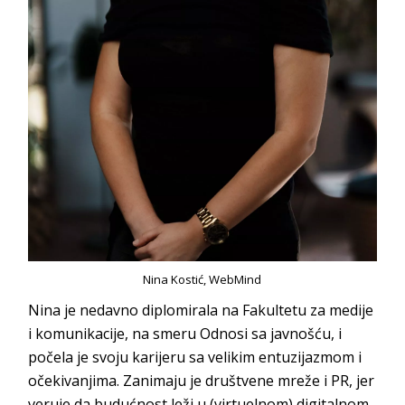
Nina Kostić, WebMind
Nina je nedavno diplomirala na Fakultetu za medije
i komunikacije, na smeru Odnosi sa javnošću, i
počela je svoju karijeru sa velikim entuzijazmom i
očekivanjima. Zanimaju je društvene mreže i PR, jer
veruje da budućnost leži u (virtuelnom) digital
nom