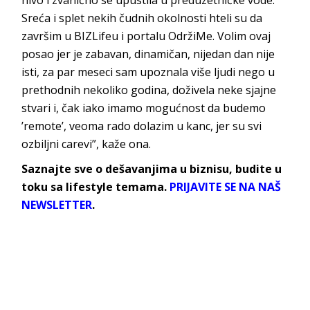
nivo i zvanično se upustila u preduzetničke vode.
Sreća i splet nekih čudnih okolnosti hteli su da
završim u
BIZ
Lifeu
i portalu
OdržiMe
. Volim ovaj
posao jer je zabavan, dinamičan, nijedan dan nije
isti, za par meseci sam upoznala više ljudi nego u
prethodnih nekoliko godina, doživela neke sjajne
stvari i, čak iako imamo mogućnost da budemo
’remote’, veoma rado dolazim u kanc, jer su svi
ozbiljni carevi”, k
aže ona.
Saznajte sve o dešavanjima u biznisu, budite u
toku sa lifestyle temama.
PRIJAVITE SE NA NAŠ
NEWSLETTER
.