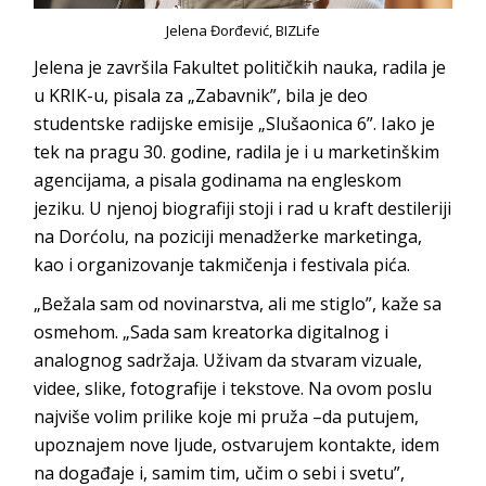
Jelena Đorđević, BIZLife
Jelena je završila Fakultet političkih nauka, radila je
u KRIK-u, pisala za „Zabavnik”, bila je deo
studentske radijske emisije „Slušaonica 6”. Iako je
tek na pragu 30. godine, radila je i u marketinškim
agencijama, a pisala godinama na engleskom
jeziku. U njenoj biografiji stoji i rad u kraft destileriji
na Dorćolu, na poziciji menadžerke marketinga,
kao i organizovanje takmičenja i festi
vala pića.
„Bežala sam od novinarstva, ali me stiglo”, kaže sa
osmehom. „Sada sam kreatorka digitalnog i
analognog sadržaja. Uživam da stvaram vizuale,
videe, slike, fotografije i tekstove. Na ovom poslu
najviše volim prilike koje mi pruža –da putujem,
upoznajem nove ljude, ostvarujem kontakte, idem
na događaje i, samim tim, učim o sebi i svetu”,