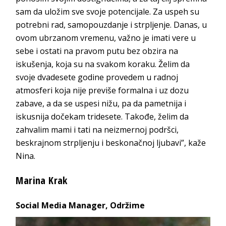
sam da uložim sve svoje potencijale. Za uspeh su
potrebni rad, samopouzdanje i strpljenje. Danas, u
ovom ubrzanom vremenu, važno je imati vere u
sebe i ostati na pravom putu bez obzira na
iskušenja, koja su na svakom koraku. Želim da
svoje dvadesete godine provedem u radnoj
atmosferi koja nije previše formalna i uz dozu
zabave, a da se uspesi nižu, pa da pametnija i
iskusnija dočekam tridesete. Takođe, želim da
zahvalim mami i tati na neizmernoj podršci,
beskrajnom strpljenju i beskonačnoj ljubavi”,
kaže
Nina.
M
arina Krak
Social Media Manager,
Održime