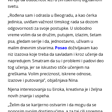
svetu.
„Rođena sam i odrasla u Beogradu, a kao ćerka
jedinica, uviđam važnost timskog rada sa dozom
odgovornosti za svoje postupke. U slobodno
vreme volim da se družim, putujem, izlazim, šetam
psa, gledam serije i da, jednostavno, uživam u
malim dnevnim stvarima.
Posao
doživljavam kao
niz izazova koje treba da savladam i kroz učenje da
napredujem. Smatram da su i problemi i padovi deo
tog učenja, jer se iskustvo stiče učenjem na
greškama. Volim preciznost, iskrene odnose,
izazove i putovanja”, objašn
java Nina.
Njena interesovanja su široka, kreativna je i željna
novih znanja
i uspeha.
„Želim da se karijerno ostvarim i da mogu da se
ponosim svojim dostignućima, a za taj cilj spremna