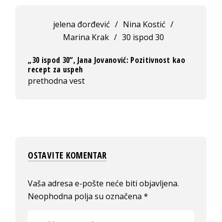
jelena đorđević
/
Nina Kostić
/
Marina Krak
/
30 ispod 30
„30 ispod 30“, Jana Jovanović: Pozitivnost kao
recept za uspeh
prethodna vest
OSTAVITE KOMENTAR
Vaša adresa e-pošte neće biti objavljena.
Neophodna polja su označena
*