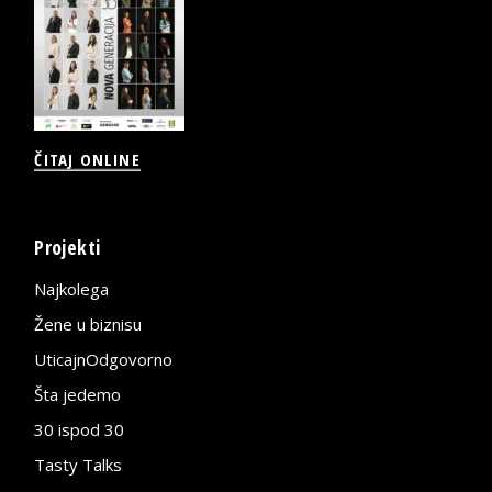
ČITAJ ONLINE
Projekti
Najkolega
Žene u biznisu
UticajnOdgovorno
Šta jedemo
30 ispod 30
Tasty Talks