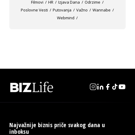
Filmovi
HR
Izjava Dana
Odrzime
Poslovne Vesti
Putovanja
Važno
Wannabe
Webmind
Najvažnije biznis priče svakog dana u
inboksu