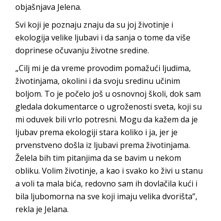
objašnja
va Jelena.
Svi koji je poznaju znaju da su joj životinje i
ekologija velike ljubavi i da sanja o tome da više
doprinese očuvanju životn
e sredine.
„Cilj mi je da vreme provodim pomažući ljudima,
životinjama, okolini i da svoju sredinu učinim
boljom. To je počelo još u osnovnoj školi, dok sam
gledala dokumentarce o ugroženosti sveta, koji su
mi oduvek bili vrlo potresni. Mogu da kažem da je
ljubav prema ekologiji stara koliko i ja, jer je
prvenstveno došla iz ljubavi prema životinjama.
Želela bih tim pitanjima da se bavim u nekom
obliku. Volim životinje, a kao i svako ko živi u stanu
a voli ta mala bića, redovno sam ih dovlačila kući i
bila ljubomorna na sve koji imaju velika dvorišta”,
rekla
je Jelana.