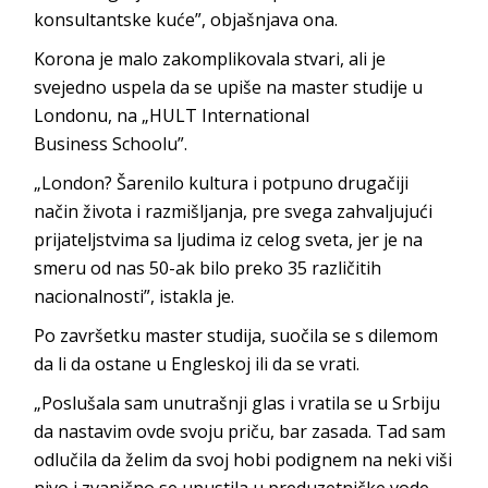
konsultantske kuće”, objaš
njava ona.
Korona je malo zakomplikovala stvari, ali je
svejedno uspela da se upiše na master studije u
Londonu, na „HULT International
Business
Schoolu”.
„London? Šarenilo kultura i potpuno drugačiji
način života i razmišljanja, pre svega zahvaljujući
prijateljstvima sa ljudima iz celog sveta, jer je na
smeru od nas 50-ak bilo preko 35 različitih
nacionalnosti”, i
stakla je.
Po završetku master studija, suočila se s dilemom
da li da ostane u Engleskoj ili da
se vrati.
„Poslušala sam unutrašnji glas i vratila se u Srbiju
da nastavim ovde svoju priču, bar zasada. Tad sam
odlučila da želim da svoj hobi podignem na neki viši