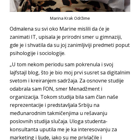
Marina Krak Održime
Odmalena su svi oko Marine mislili da će je
zanimati IT, upisala je prirodni smer u gimnaziji,
gde je i shvatila da su joj zanimljiviji predmeti poput
psihologije i so
ciologije.
„U tom nekom periodu sam pokrenula i svoj
lajfstajl blog, što je bio moj prvi susret sa digitalnim
svetom i kreiranjem sadržaja. Za osnovne studije
odabrala sam FON, smer Menadžment i
organizacija. Tokom studija bila sam član naše
reprezentacije i predstavljala Srbiju na
međunarodnim takmičenjima u rešavanju
poslovnih studija slučaja. Uloga studenta-
konsultanta uputila me je ka interesovanju za
marketing i ljude, iako su me privlačile i