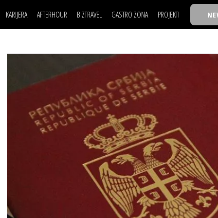
KARIJERA
AFTERHOUR
BIZTRAVEL
GASTRO ZONA
PROJEKTI
NE
POSAO
FILM I SCENA
NAJKOLEGA
LJUDI (HR)
KNJIGE
TASTY TALKS
POSAO
FILM I SCENA
NAJKOLEGA
JE
MOJ UGAO
AUTO SVET
30 ISPOD 30
LJUDI (HR)
KNJIGE
TASTY TALKS
USAVRŠAVANJE
STIL
BACK TO OFFIC
JE
MOJ UGAO
AUTO SVET
30 ISPOD 30
KNOW-HOW
WELLBEING
BIZBENDOVI
USAVRŠAVANJE
STIL
BACK TO OFFIC
BIZKOLEGIJUM
KNOW-HOW
WELLBEING
BIZBENDOVI
BMW BIZNIS LIG
BIZKOLEGIJUM
BIZLIFE WEEK
BMW BIZNIS LIG
IZJAVA GODINE
BIZLIFE WEEK
IZJAVA GODINE