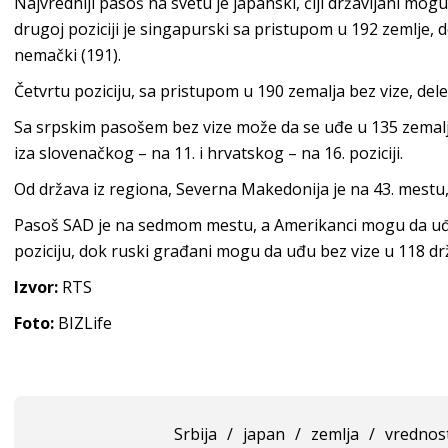
Najvredniji pasoš na svetu je japanski, čiji državljani mog
drugoj poziciji je singapurski sa pristupom u 192 zemlje, 
nemački (191).
Četvrtu poziciju, sa pristupom u 190 zemalja bez vize, dele i
Sa srpskim pasošem bez vize može da se uđe u 135 zemalj
iza slovenačkog – na 11. i hrvatskog – na 16. poziciji.
Od država iz regiona, Severna Makedonija je na 43. mestu, 
Pasoš SAD je na sedmom mestu, a Amerikanci mogu da uđu 
poziciju, dok ruski građani mogu da uđu bez vize u 118 drža
Izvor:
RTS
Foto:
BIZLife
Srbija
/
japan
/
zemlja
/
vrednos