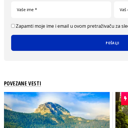
Zapamti moje ime i email u ovom pretraživaču za sl
POVEZANE VESTI