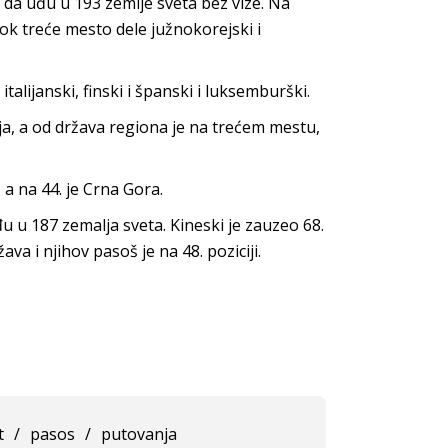
u da uđu u 193 zemlje sveta bez vize. Na
dok treće mesto dele južnokorejski i
talijanski, finski i španski i luksemburški.
a, a od država regiona je na trećem mestu,
a na 44. je Crna Gora.
u 187 zemalja sveta. Kineski je zauzeo 68.
va i njihov pasoš je na 48. poziciji.
t
/
pasos
/
putovanja