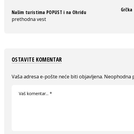
Grčka 
Našim turistima POPUST i na Ohridu
prethodna vest
OSTAVITE KOMENTAR
Vaša adresa e-pošte neće biti objavljena.
Neophodna p