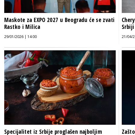
Maskote za EXPO 2027 u Beogradu će se zvati
Chery
Rastko i Milica
Srbij
29/01/2026 | 14:00
21/04/2
Specijalitet iz Srbije proglašen najboljim
Zašto