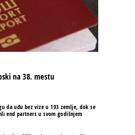
pski na 38. mestu
gu da uđu bez vize u 193 zemlje, dok se
enli end partners u svom godišnjem