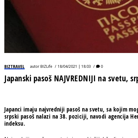
BIZTRAVEL
autor
BIZLife
18/04/2021 | 18:03
0
Japanski pasoš NAJVREDNIJI na svetu, sr
Japanci imaju najvredniji pasoš na svetu, sa kojim mo
srpski pasoš nalazi na 38. poziciji, navodi agencija H
indeksu.