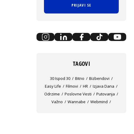
PRIJAVI SE
TAGOVI
30 Ispod 30
Bitno
Bizbendovi
Easy Life
Filmovi
HR
Izjava Dana
Odrzime
Poslovne Vesti
Putovanja
Važno
Wannabe
Webmind