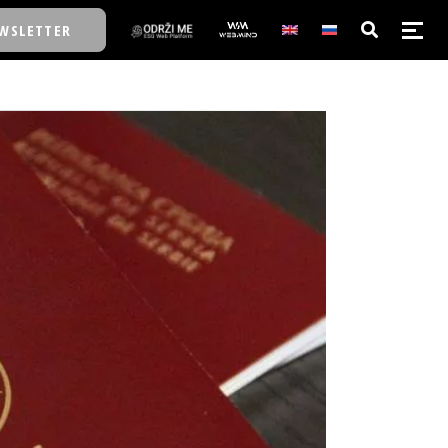
WSLETTER
E/SCHOOL
E/SCHOOL
A
A