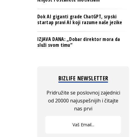
Dok AI giganti grade ChatGPT, srpski
startap pravi AI koji razume naše jezike
IZJAVA DANA: „Dobar direktor mora da
služi svom timu“
BIZLIFE NEWSLETTER
Pridružite se poslovnoj zajednici
od 20000 najuspešnijih i čitajte
nas prvi