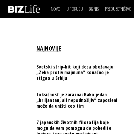
NOVO
U FOKUSU
BIZNIS
PREDUZETNIŠTVO
IZJAVA DANA
BIZNIS SCENA
VIDEO
REAL ESTATE
IZJAVA DANA
BIZNIS SCENA
BREND I KOMUNIKACI
VIDEO
REAL ESTATE
ESG & ENERGY
NAJNOVIJE
BREND I KOMUNIKACI
BANKE
ESG & ENERGY
OSIGURANJE
Svetski strip-hit koji deca obožavaju:
BANKE
„Zeka protiv majmuna“ konačno je
TECH I AI
stigao u Srbiju
OSIGURANJE
BIZNIS & SPORT
TECH I AI
Toksičnost je zarazna: Kako jedan
PULS REGIONA
„briljantan, ali nepodnošljiv“ zaposleni
BIZNIS & SPORT
može da uništi ceo tim
NOVO NA RAFU
PULS REGIONA
7 japanskih životnih filozofija koje
NOVO NA RAFU
mogu da vam pomognu da pobedite
lenjost i ostanete motivisani