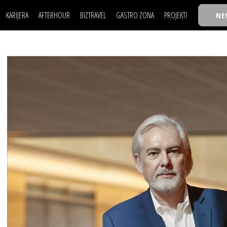
KARIJERA
AFTERHOUR
BIZTRAVEL
GASTRO ZONA
PROJEKTI
NE
POSAO
FILM I SCENA
NAJKOLEGA
LJUDI (HR)
KNJIGE
TASTY TALKS
POSAO
FILM I SCENA
NAJKOLEGA
JE
MOJ UGAO
AUTO SVET
30 ISPOD 30
LJUDI (HR)
KNJIGE
TASTY TALKS
USAVRŠAVANJE
STIL
BACK TO OFFIC
JE
MOJ UGAO
AUTO SVET
30 ISPOD 30
KNOW-HOW
WELLBEING
BIZBENDOVI
USAVRŠAVANJE
STIL
BACK TO OFFIC
BIZKOLEGIJUM
KNOW-HOW
WELLBEING
BIZBENDOVI
BMW BIZNIS LIG
BIZKOLEGIJUM
BIZLIFE WEEK
BMW BIZNIS LIG
IZJAVA GODINE
BIZLIFE WEEK
IZJAVA GODINE