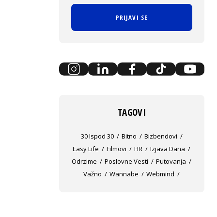
PRIJAVI SE
TAGOVI
30 Ispod 30
Bitno
Bizbendovi
Easy Life
Filmovi
HR
Izjava Dana
Odrzime
Poslovne Vesti
Putovanja
Važno
Wannabe
Webmind