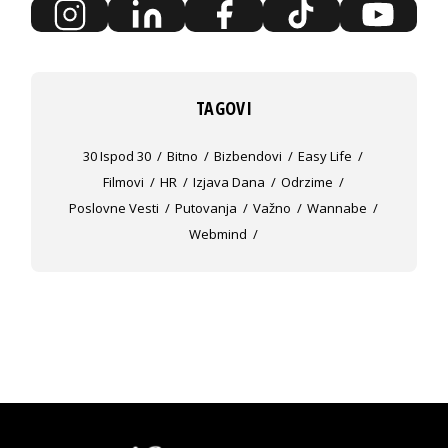
TAGOVI
30 Ispod 30
Bitno
Bizbendovi
Easy Life
Filmovi
HR
Izjava Dana
Odrzime
Poslovne Vesti
Putovanja
Važno
Wannabe
Webmind