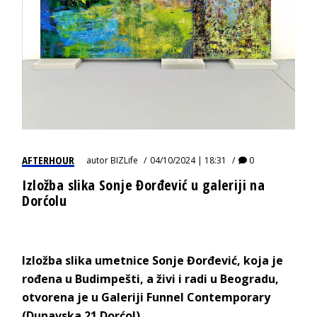
AFTERHOUR
autor
BIZLife
04/10/2024 | 18:31
0
Izložba slika Sonje Đorđević u galeriji na
Dorćolu
Izložba slika umetnice Sonje Đorđević, koja je
rođena u Budimpešti, a živi i radi u Beogradu,
otvorena je u Galeriji Funnel Contemporary
(Dunavska 21 Dorćol).