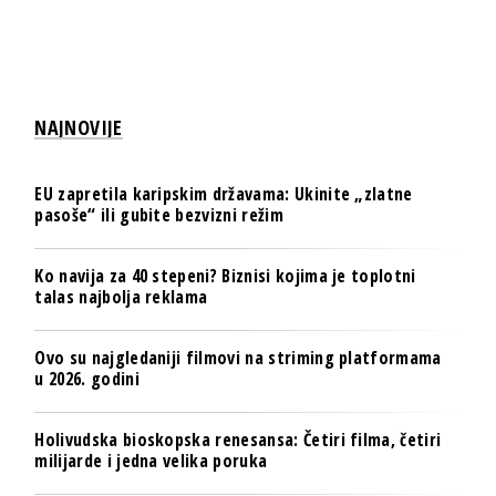
NAJNOVIJE
EU zapretila karipskim državama: Ukinite „zlatne
pasoše“ ili gubite bezvizni režim
Ko navija za 40 stepeni? Biznisi kojima je toplotni
talas najbolja reklama
Ovo su najgledaniji filmovi na striming platformama
u 2026. godini
Holivudska bioskopska renesansa: Četiri filma, četiri
milijarde i jedna velika poruka