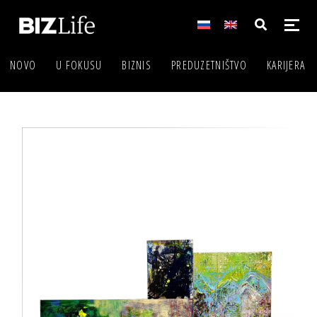
NOVO
U FOKUSU
BIZNIS
PREDUZETNIŠTVO
KARIJERA