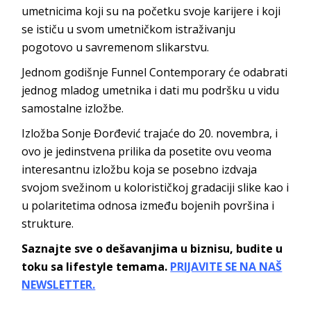
umetnicima koji su na početku svoje karijere i koji
se ističu u svom umetničkom istraživanju
pogotovo u savremenom slikarstvu.
Jednom godišnje Funnel Contemporary će odabrati
jednog mladog umetnika i dati mu podršku u vidu
samostalne izložbe.
Izložba Sonje Đorđević trajaće do 20. novembra, i
ovo je jedinstvena prilika da posetite ovu veoma
interesantnu izložbu koja se posebno izdvaja
svojom svežinom u kolorističkoj gradaciji slike kao i
u polaritetima odnosa između bojenih površina i
strukture.
Saznajte sve o dešavanjima u biznisu, budite u
toku sa lifestyle temama.
PRIJAVITE SE NA NAŠ
NEWSLETTER.