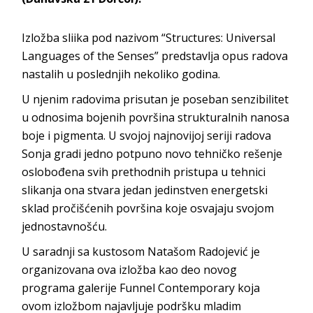
Izložba sliika pod nazivom “Structures: Universal
Languages of the Senses” predstavlja opus radova
nastalih u poslednjih nekoliko godina.
U njenim radovima prisutan je poseban senzibilitet
u odnosima bojenih površina strukturalnih nanosa
boje i pigmenta. U svojoj najnovijoj seriji radova
Sonja gradi jedno potpuno novo tehničko rešenje
oslobođena svih prethodnih pristupa u tehnici
slikanja ona stvara jedan jedinstven energetski
sklad pročišćenih površina koje osvajaju svojom
jednostavnošću.
U saradnji sa kustosom Natašom Radojević je
organizovana ova izložba kao deo novog
programa galerije Funnel Contemporary koja
ovom izložbom najavljuje podršku mladim