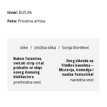
Izvor:
BIZLife
Foto:
Privatna arhiva
slike
/
izložba slika
/
Sonja Đorđević
Nakon Tarantina,
Ovog vikenda na
svetski strip crtač
FilmBox kanalima –
pridružio se ekipi
Misterija, komedija i
novog domaćeg
naučna fantastika!
blokbastera
naredna vest
prethodna vest