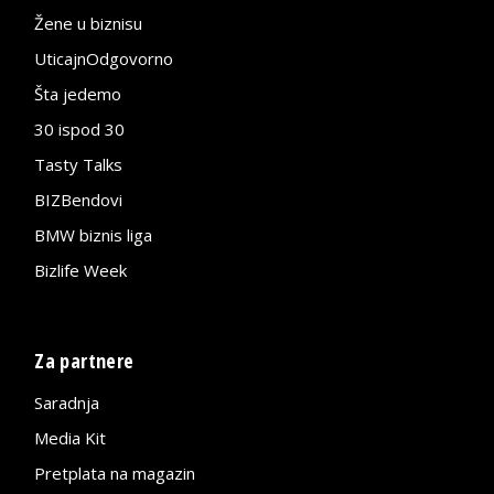
Žene u biznisu
UticajnOdgovorno
Šta jedemo
30 ispod 30
Tasty Talks
BIZBendovi
BMW biznis liga
Bizlife Week
Za partnere
Saradnja
Media Kit
Pretplata na magazin