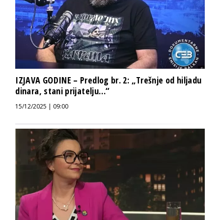
IZJAVA GODINE – Predlog br. 2: „Trešnje od hiljadu
dinara, stani prijatelju…“
15/12/2025 | 09:00