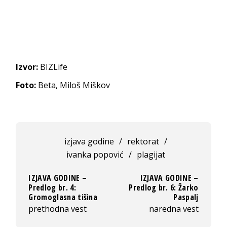
Izvor:
BIZLife
Foto:
Beta, Miloš Miškov
izjava godine
/
rektorat
/
ivanka popović
/
plagijat
IZJAVA GODINE –
IZJAVA GODINE –
Predlog br. 4:
Predlog br. 6: Žarko
Gromoglasna tišina
Paspalj
prethodna vest
naredna vest