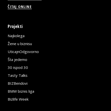
ČITAJ ONLINE
Projekti
Najkolega
Žene u biznisu
UticajnOdgovorno
Šta jedemo
30 ispod 30
Tasty Talks
BIZBendovi
BMW biznis liga
Bizlife Week