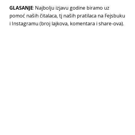
GLASANJE
: Najbolju izjavu godine biramo uz
pomoć naših čitalaca, tj naših pratilaca na Fejsbuku
i Instagramu (broj lajkova, komentara i share-ova).