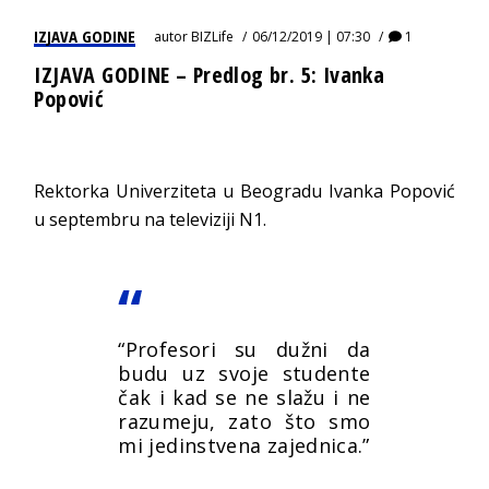
IZJAVA GODINE
autor
BIZLife
06/12/2019 | 07:30
1
IZJAVA GODINE – Predlog br. 5: Ivanka
Popović
Rektorka Univerziteta u Beogradu Ivanka Popović
u septembru na televiziji N1.
“Profesori su dužni da
budu uz svoje studente
čak i kad se ne slažu i ne
razumeju, zato što smo
mi jedinstvena zajednica.”