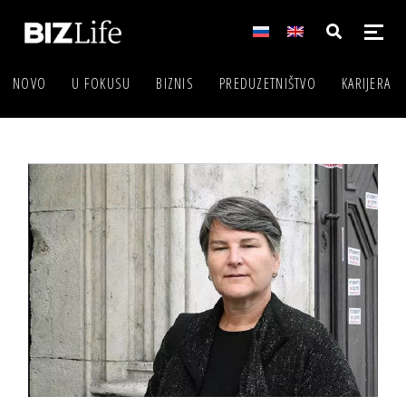
NOVO
U FOKUSU
BIZNIS
PREDUZETNIŠTVO
KARIJERA