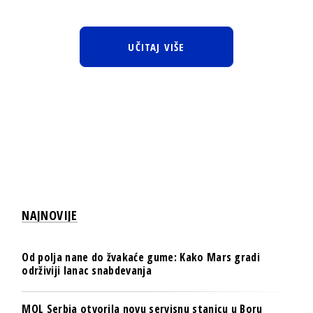
UČITAJ VIŠE
NAJNOVIJE
Od polja nane do žvakaće gume: Kako Mars gradi
održiviji lanac snabdevanja
MOL Serbia otvorila novu servisnu stanicu u Boru