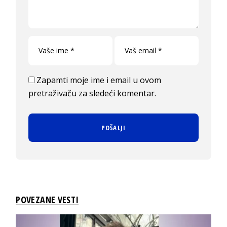
Zapamti moje ime i email u ovom
pretraživaču za sledeći komentar.
POVEZANE VESTI