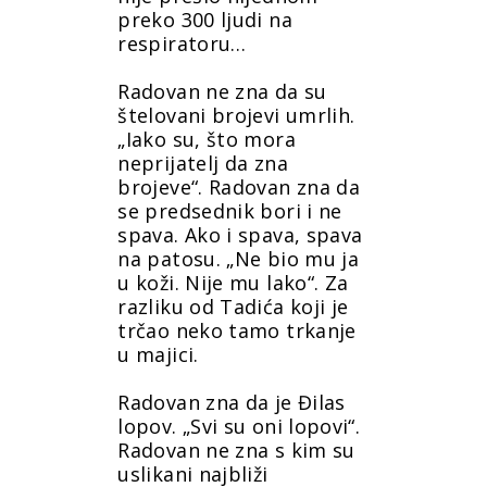
preko 300 ljudi na
respiratoru…
Radovan ne zna da su
štelovani brojevi umrlih.
„Iako su, što mora
neprijatelj da zna
brojeve“. Radovan zna da
se predsednik bori i ne
spava. Ako i spava, spava
na patosu. „Ne bio mu ja
u koži. Nije mu lako“. Za
razliku od Tadića koji je
trčao neko tamo trkanje
u majici.
Radovan zna da je Đilas
lopov. „Svi su oni lopovi“.
Radovan ne zna s kim su
uslikani najbliži