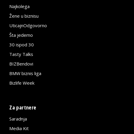
Najkolega
Žene u biznisu
UticajnOdgovorno
Šta jedemo
30 ispod 30
Tasty Talks
BIZBendovi
BMW biznis liga
Bizlife Week
Za partnere
Saradnja
Media Kit