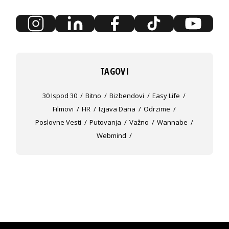
TAGOVI
30 Ispod 30
Bitno
Bizbendovi
Easy Life
Filmovi
HR
Izjava Dana
Odrzime
Poslovne Vesti
Putovanja
Važno
Wannabe
Webmind