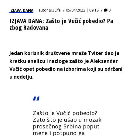
IZJAVA DANA
autor
BIZLife
05/04/2022 | 09:18
0
IZJAVA DANA: Zašto je Vučić pobedio? Pa
zbog Radovana
Jedan korisnik društvene mreže Tviter dao je
kratku analizu i razloge zašto je Aleksandar
Vučić opet pobedio na izborima koji su održani
u nedelju.
Zašto je Vučić pobedio?
Zato što je ušao u mozak
prosečnog Srbina poput
mene i potpuno ga