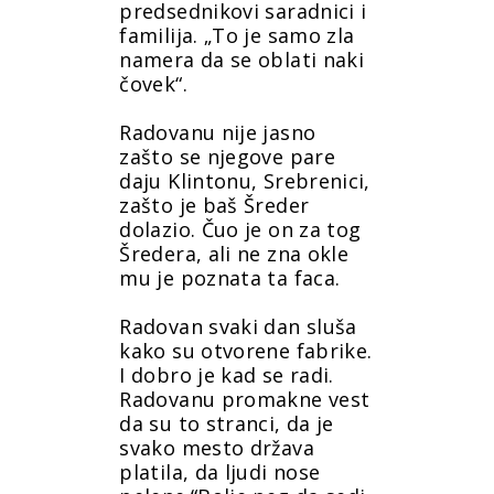
predsednikovi saradnici i
familija. „To je samo zla
namera da se oblati naki
čovek“.
Radovanu nije jasno
zašto se njegove pare
daju Klintonu, Srebrenici,
zašto je baš Šreder
dolazio. Čuo je on za tog
Šredera, ali ne zna okle
mu je poznata ta faca.
Radovan svaki dan sluša
kako su otvorene fabrike.
I dobro je kad se radi.
Radovanu promakne vest
da su to stranci, da je
svako mesto država
platila, da ljudi nose