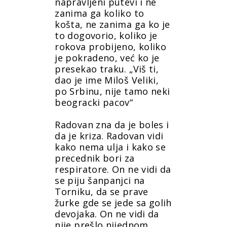
napravljeni putevi i ne
zanima ga koliko to
košta, ne zanima ga ko je
to dogovorio, koliko je
rokova probijeno, koliko
je pokradeno, već ko je
presekao traku. „Viš ti,
dao je ime Miloš Veliki,
po Srbinu, nije tamo neki
beogracki pacov“
Radovan zna da je boles i
da je kriza. Radovan vidi
kako nema ulja i kako se
precednik bori za
respiratore. On ne vidi da
se piju šanpanjci na
Torniku, da se prave
žurke gde se jede sa golih
devojaka. On ne vidi da
nije prešlo nijednom