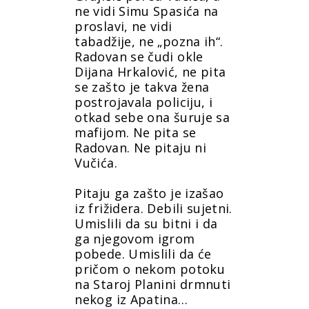
ne vidi Simu Spasića na
proslavi, ne vidi
tabadžije, ne „pozna ih“.
Radovan se čudi okle
Dijana Hrkalović, ne pita
se zašto je takva žena
postrojavala policiju, i
otkad sebe ona šuruje sa
mafijom. Ne pita se
Radovan. Ne pitaju ni
Vučića.
Pitaju ga zašto je izašao
iz frižidera. Debili sujetni.
Umislili da su bitni i da
ga njegovom igrom
pobede. Umislili da će
pričom o nekom potoku
na Staroj Planini drmnuti
nekog iz Apatina…