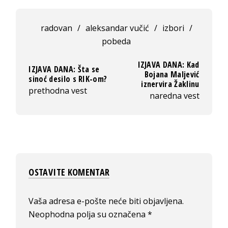
radovan
/
aleksandar vučić
/
izbori
/
pobeda
IZJAVA DANA: Kad
IZJAVA DANA: Šta se
Bojana Maljević
sinoć desilo s RIK-om?
iznervira Žaklinu
prethodna vest
naredna vest
OSTAVITE KOMENTAR
Vaša adresa e-pošte neće biti objavljena.
Neophodna polja su označena
*