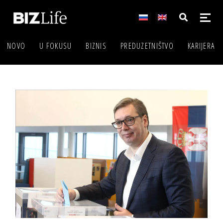
NOVO
U FOKUSU
BIZNIS
PREDUZETNIŠTVO
KARIJERA