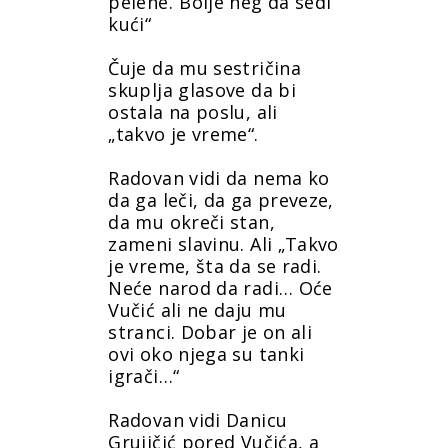
pelene.“Bolje neg da sedi
kući“
Čuje da mu sestričina
skuplja glasove da bi
ostala na poslu, ali
„takvo je vreme“.
Radovan vidi da nema ko
da ga leči, da ga preveze,
da mu okreči stan,
zameni slavinu. Ali „Takvo
je vreme, šta da se radi.
Neće narod da radi… Oće
Vučić ali ne daju mu
stranci. Dobar je on ali
ovi oko njega su tanki
igrači…“
Radovan vidi Danicu
Grujičić pored Vučića, a