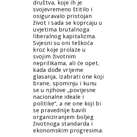
društva, koje ih je
svojevremeno štitilo i
osiguravalo pristojan
život i sada se koprcaju u
uvjetima brutalnoga
liberalnog kapitalizma.
Svjesni su oni teškoća
kroz koje prolaze u
svojim životnim
neprilikama, ali će opet,
kada dođe vrijeme
glasanja, izabrati one koji
brane, spominju i kunu
se u njihove „povijesne
nacionalne ideale i
politike“, a ne one koji bi
se pravednije bavili
organiziranjem boljeg
životnoga standarda i
ekonomskim progresima.