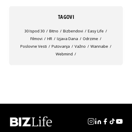
TAGOVI
30 Ispod 30
Bitno
Bizbendovi
Easy Life
Filmovi
HR
Izjava Dana
Odrzime
Poslovne Vesti
Putovanja
Važno
Wannabe
Webmind