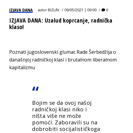
IZJAVA DANA
autor
BIZLife
09/05/2021 | 09:00
0
IZJAVA DANA: Uzalud koprcanje, radnička
klaso!
Poznati jugoslovenski glumac Rade Šerbedžija o
današnjoj radničkoj klasi i brutalnom liberalnom
kapitalizmu
Bojim se da ovoj našoj
radničkoj klasi niko i
ništa više ne može
pomoći. Zaboravili su na
dobrobiti socijalističkoga