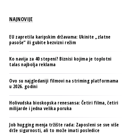
NAJNOVIJE
EU zapretila karipskim državama: Ukinite „zlatne
pasoše“ ili gubite bezvizni režim
Ko navija za 40 stepeni? Biznisi kojima je toplotni
talas najbolja reklama
Ovo su najgledaniji filmovi na striming platformama
u 2026. godini
Holivudska bioskopska renesansa: Četiri filma, četiri
milijarde i jedna velika poruka
Job hugging menja tržište rada: Zaposleni se sve više
drže sigurnosti, ali to može imati posledice