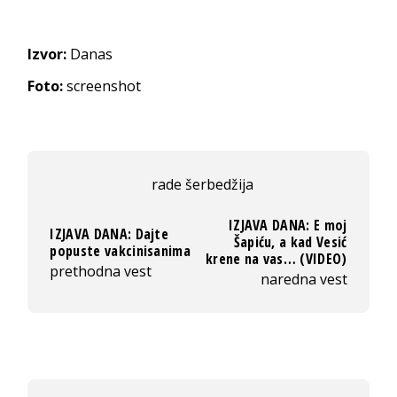
Izvor:
Danas
Foto:
screenshot
rade šerbedžija
IZJAVA DANA: E moj
IZJAVA DANA: Dajte
Šapiću, a kad Vesić
popuste vakcinisanima
krene na vas… (VIDEO)
prethodna vest
naredna vest