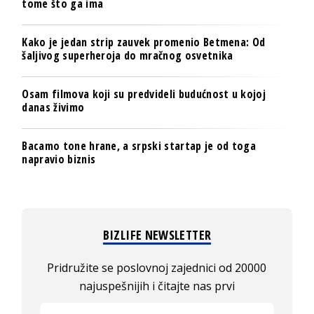
tome što ga ima
Kako je jedan strip zauvek promenio Betmena: Od
šaljivog superheroja do mračnog osvetnika
Osam filmova koji su predvideli budućnost u kojoj
danas živimo
Bacamo tone hrane, a srpski startap je od toga
napravio biznis
BIZLIFE NEWSLETTER
Pridružite se poslovnoj zajednici od 20000
najuspešnijih i čitajte nas prvi