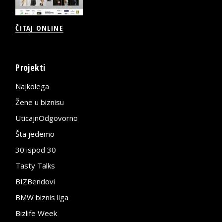
ČITAJ ONLINE
Projekti
Najkolega
Žene u biznisu
UticajnOdgovorno
Šta jedemo
30 ispod 30
Tasty Talks
BIZBendovi
BMW biznis liga
Bizlife Week