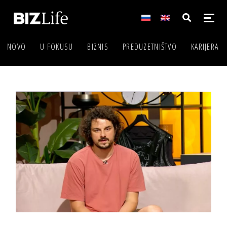
NOVO
U FOKUSU
BIZNIS
PREDUZETNIŠTVO
KARIJERA