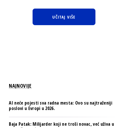
UČITAJ VIŠE
NAJNOVIJE
AI neće pojesti sva radna mesta: Ovo su najtraženiji
poslovi u Evropi u 2026.
Baja Patak: Milijarder koji ne troši novac, već uživa u