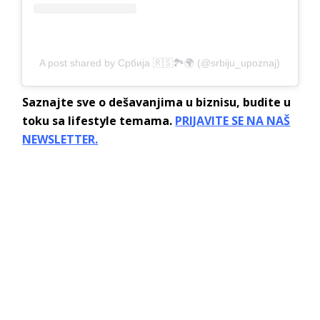
A post shared by Србија 🇷🇸🏞️🌍 (@srbiju_upoznaj)
Saznajte sve o dešavanjima u biznisu, budite u
toku sa lifestyle temama.
PRIJAVITE SE NA NAŠ
NEWSLETTER.