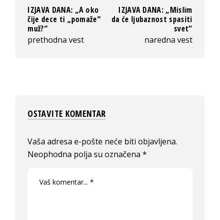
IZJAVA DANA: „A oko
IZJAVA DANA: „Mislim
čije dece ti „pomaže“
da će ljubaznost spasiti
muž?“
svet“
prethodna vest
naredna vest
OSTAVITE KOMENTAR
Vaša adresa e-pošte neće biti objavljena.
Neophodna polja su označena
*