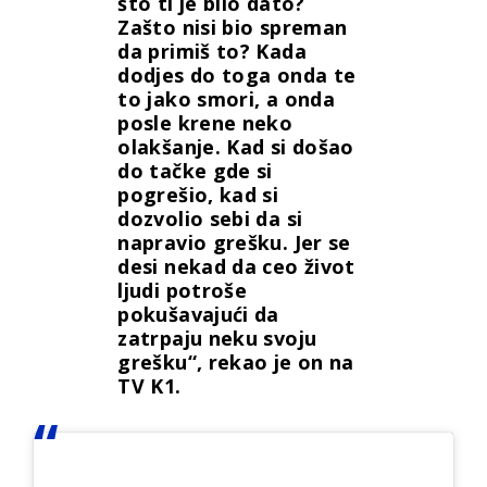
što ti je bilo dato?
Zašto nisi bio spreman
da primiš to? Kada
dodjes do toga onda te
to jako smori, a onda
posle krene neko
olakšanje. Kad si došao
do tačke gde si
pogrešio, kad si
dozvolio sebi da si
napravio grešku. Jer se
desi nekad da ceo život
ljudi potroše
pokušavajući da
zatrpaju neku svoju
grešku“, rekao je on na
TV K1.