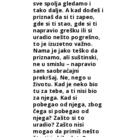
sve spolja gledamo i
tako dalje. A kad dođeš i
priznaš da si ti zapeo,
gde si ti stao, gde si ti
napravio grešku ili si
uradio nešto pogrešno,
to je izuzetno važno.
Nama je jako teško da
priznamo, ali suštinski,
ne u smislu – napravio
sam saobraćajni
prekršaj. Ne, nego u
životu. Kad je neko bio
tu za tebe, a ti nisi bio
za njega. Kad si
pobegao od njega, zbog
čega si pobegao od
njega? Zašto si to
uradio? Zašto nisi
mogao da primiš nešto