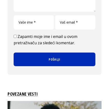
Zapamti moje ime i email u ovom
pretraživaču za sledeći komentar.
POVEZANE VESTI