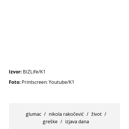
Izvor:
BIZLife/K1
Foto:
Printscreen: Youtube/K1
glumac
/
nikola rakočević
/
život
/
greške
/
izjava dana