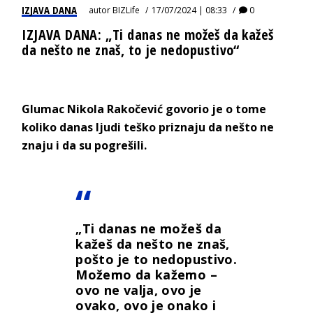
IZJAVA DANA
autor
BIZLife
17/07/2024 | 08:33
0
IZJAVA DANA: „Ti danas ne možeš da kažeš
da nešto ne znaš, to je nedopustivo“
Glumac Nikola Rakočević govorio je o tome
koliko danas ljudi teško priznaju da nešto ne
znaju i da su pogrešili.
„Ti danas ne možeš da
kažeš da nešto ne znaš,
pošto je to nedopustivo.
Možemo da kažemo –
ovo ne valja, ovo je
ovako, ovo je onako i