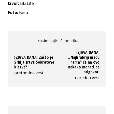
Izvor:
BIZLife
Foto:
Beta
rasim ljajić
/
politika
IZJAVA DANA:
IZJAVA DANA: Zašto je
„Najhrabriji među
Srbija žrtva Sokratove
nama“ će na ovo
kletve?
nekako morati da
odgovori
prethodna vest
naredna vest