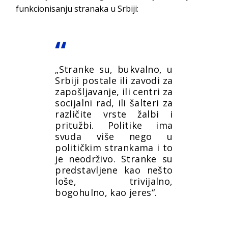
funkcionisanju stranaka u Srbiji:
„Stranke su, bukvalno, u
Srbiji postale ili zavodi za
zapošljavanje, ili centri za
socijalni rad, ili šalteri za
različite vrste žalbi i
pritužbi. Politike ima
svuda više nego u
političkim strankama i to
je neodrživo. Stranke su
predstavljene kao nešto
loše, trivijalno,
bogohulno, kao jeres“.