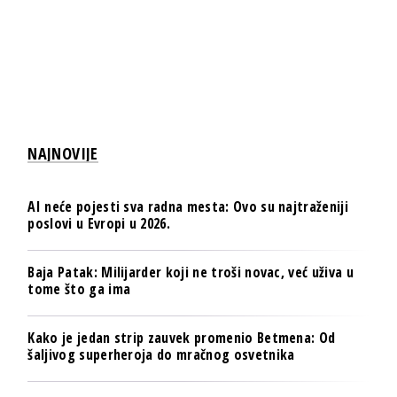
NAJNOVIJE
AI neće pojesti sva radna mesta: Ovo su najtraženiji
poslovi u Evropi u 2026.
Baja Patak: Milijarder koji ne troši novac, već uživa u
tome što ga ima
Kako je jedan strip zauvek promenio Betmena: Od
šaljivog superheroja do mračnog osvetnika