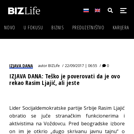
NOVO
U FOKUSU
BIZNIS
PREDUZETNIŠTVO
KARIJERA
IZJAVA DANA
autor
BIZLife
22/09/2017 | 06:55
0
IZJAVA DANA: Teško je poverovati da je ovo
rekao Rasim Ljajić, ali jeste
Lider Socijaldemokratske partije Srbije Rasim Ljajić
obratio se juče stranačkim funkcionerima i
aktivistima na Voždovcu. Pred beogradske izbore
on im je otkrio „dugo skrivanu javnu tajnu“ o