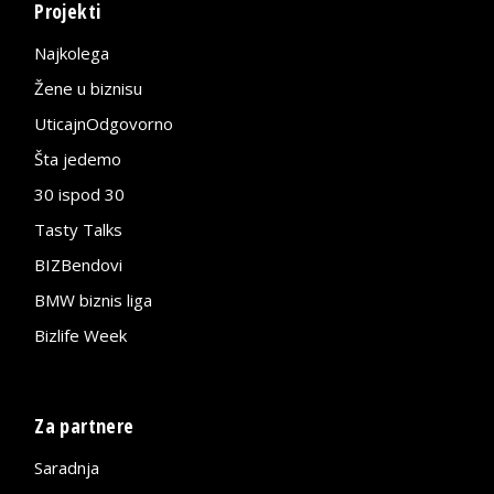
Projekti
Najkolega
Žene u biznisu
UticajnOdgovorno
Šta jedemo
30 ispod 30
Tasty Talks
BIZBendovi
BMW biznis liga
Bizlife Week
Za partnere
Saradnja