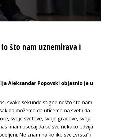
to što nam uznemirava i
lja Aleksandar Popovski objasnio je u
as, svake sekunde stigne nešto što nam
tsak da možemo da utičemo na svet i da
re, svoje svetove, svoje gradove, svoja
danas imam osećaj da se sve nekako odvija
eljeni. Ne znam na koliko sve „vrsta“ i