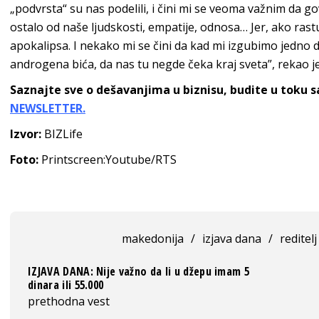
„podvrsta“ su nas podelili, i čini mi se veoma važnim da 
ostalo od naše ljudskosti, empatije, odnosa… Jer, ako rast
apokalipsa. I nekako mi se čini da kad mi izgubimo jedno 
androgena bića, da nas tu negde čeka kraj sveta”, rekao j
Saznajte sve o dešavanjima u biznisu, budite u toku 
NEWSLETTER.
Izvor:
BIZLife
Foto:
Printscreen:Youtube/RTS
makedonija
/
izjava dana
/
reditelj
IZJAVA DANA: Nije važno da li u džepu imam 5
dinara ili 55.000
prethodna vest