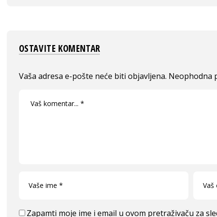
OSTAVITE KOMENTAR
Vaša adresa e-pošte neće biti objavljena.
Neophodna p
Zapamti moje ime i email u ovom pretraživaču za sl