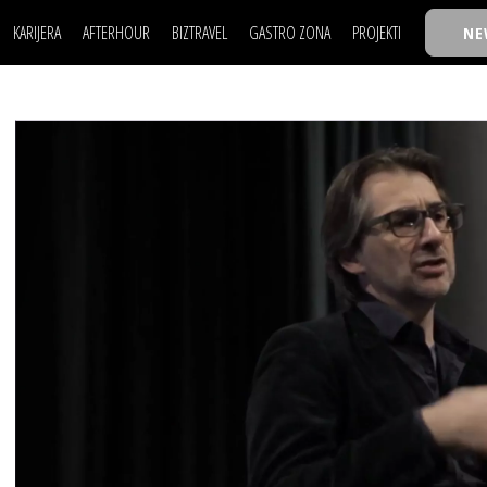
KARIJERA
AFTERHOUR
BIZTRAVEL
GASTRO ZONA
PROJEKTI
NE
POSAO
FILM I SCENA
NAJKOLEGA
LJUDI (HR)
KNJIGE
TASTY TALKS
POSAO
FILM I SCENA
NAJKOLEGA
JE
MOJ UGAO
AUTO SVET
30 ISPOD 30
LJUDI (HR)
KNJIGE
TASTY TALKS
USAVRŠAVANJE
STIL
BACK TO OFFIC
JE
MOJ UGAO
AUTO SVET
30 ISPOD 30
KNOW-HOW
WELLBEING
BIZBENDOVI
USAVRŠAVANJE
STIL
BACK TO OFFIC
BIZKOLEGIJUM
KNOW-HOW
WELLBEING
BIZBENDOVI
BMW BIZNIS LIG
BIZKOLEGIJUM
BIZLIFE WEEK
BMW BIZNIS LIG
IZJAVA GODINE
BIZLIFE WEEK
IZJAVA GODINE