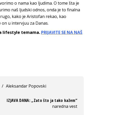
govorimo o nama kao ljudima. O tome šta je
urimo naš ljudski odnos, onda je to finalna
drugo, kako je Aristofan rekao, kao
e on u intervjuu za Danas.
sa lifestyle temama.
PRIJAVITE SE NA NAŠ
/
Aleksandar Popovski
IZJAVA DANA: „Zato što ja tako kažem“
naredna vest