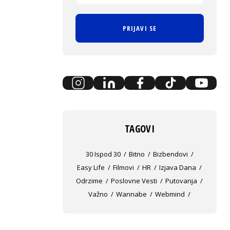
PRIJAVI SE
TAGOVI
30 Ispod 30
Bitno
Bizbendovi
Easy Life
Filmovi
HR
Izjava Dana
Odrzime
Poslovne Vesti
Putovanja
Važno
Wannabe
Webmind