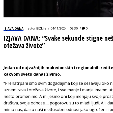
IZJAVA DANA
autor
BIZLife
04/11/2024 | 08:30
0
IZJAVA DANA: “Svake sekunde stigne neš
otežava živote”
Jedan od najvažnijih makedonskih i regionalnih redite
kakvom svetu danas živimo.
“Prenatrpani smo svim događajima koji se dešavaju oko n
uznemirava i otežava živote, i sve manje i manje imamo u
nešto promenimo. A mi jesmo oni koji menjaju svoje prosto
društva, svoje odnose…, pogotovu su to mlađi ljudi. Ali, 
mimo nas, da su naši međusobni odnosi jako ugroženi i pod