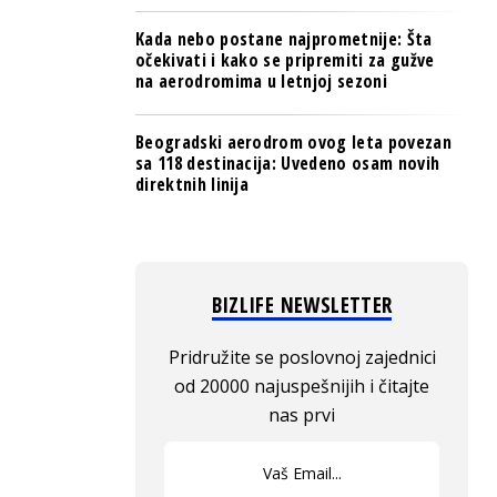
Kada nebo postane najprometnije: Šta
očekivati i kako se pripremiti za gužve
na aerodromima u letnjoj sezoni
Beogradski aerodrom ovog leta povezan
sa 118 destinacija: Uvedeno osam novih
direktnih linija
BIZLIFE NEWSLETTER
Pridružite se poslovnoj zajednici
od 20000 najuspešnijih i čitajte
nas prvi