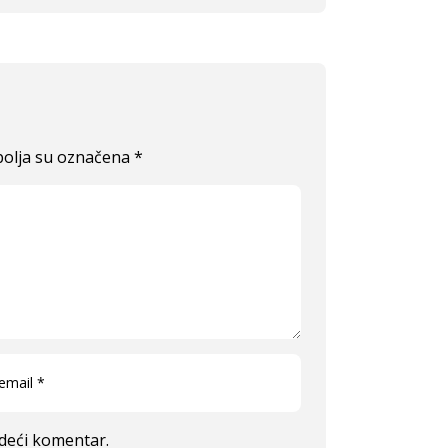
olja su označena
*
edeći komentar.