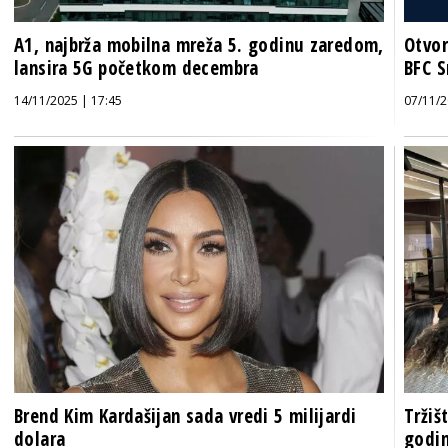
A1, najbrža mobilna mreža 5. godinu zaredom,
Otvor
lansira 5G početkom decembra
BFC S
14/11/2025 | 17:45
07/11/2
Brend Kim Kardašijan sada vredi 5 milijardi
Tržiš
dolara
godin