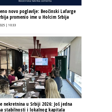
eno novo poglavlje: Beočinski Lafarge
rbija promenio ime u Holcim Srbija
025 | 10:33
te nekretnina u Srbiji 2026: Još jedna
a stabilnosti i lokalnog kapitala