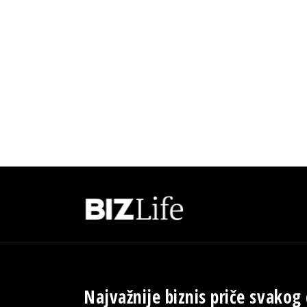
Najvažnije biznis priče svakog