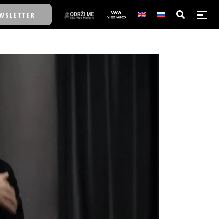
WSLETTER
E/SCHOOL
E/SCHOOL
A
A