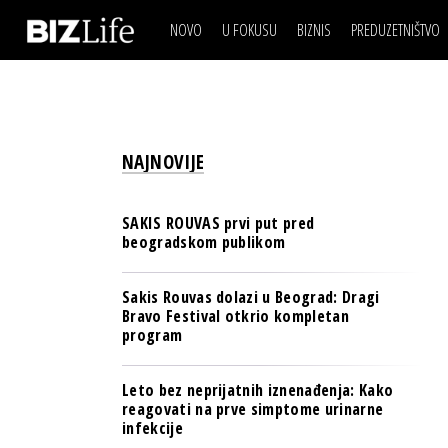
NOVO
U FOKUSU
BIZNIS
PREDUZETNIŠTVO
IZJAVA DANA
BIZNIS SCENA
VIDEO
REAL ESTATE
IZJAVA DANA
BIZNIS SCENA
BREND I KOMUNIKACI
VIDEO
REAL ESTATE
ESG & ENERGY
NAJNOVIJE
BREND I KOMUNIKACI
BANKE
ESG & ENERGY
OSIGURANJE
SAKIS ROUVAS prvi put pred
BANKE
beogradskom publikom
TECH I AI
OSIGURANJE
BIZNIS & SPORT
Sakis Rouvas dolazi u Beograd: Dragi
TECH I AI
Bravo Festival otkrio kompletan
PULS REGIONA
program
BIZNIS & SPORT
NOVO NA RAFU
PULS REGIONA
Leto bez neprijatnih iznenađenja: Kako
reagovati na prve simptome urinarne
NOVO NA RAFU
infekcije