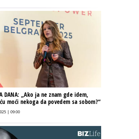
A DANA: „Ako ja ne znam gde idem,
 ću moći nekoga da povedem sa sobom?“
025 | 09:00