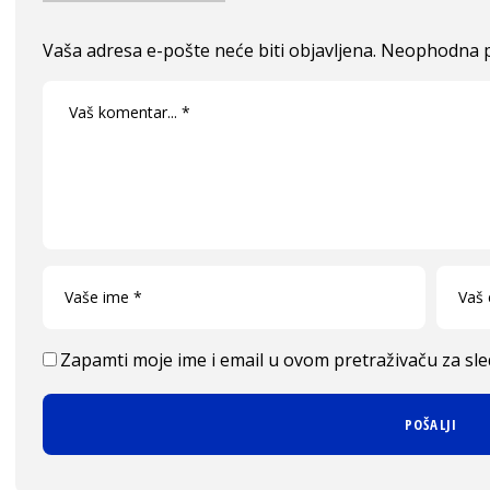
Vaša adresa e-pošte neće biti objavljena.
Neophodna p
Zapamti moje ime i email u ovom pretraživaču za sl