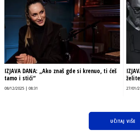
IZJAVA DANA: „Ako znaš gde si krenuo, ti ćeš
IZJAV
tamo i stići“
želit
08/12/2025 | 08:31
27/01/2
UČITAJ VIŠE