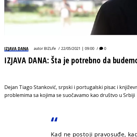
IZJAVA DANA
autor
BIZLife
22/05/2021 | 09:00
0
IZJAVA DANA: Šta je potrebno da budem
Dejan Tiago Stanković, srpski i portugalski pisac i književ
problemima sa kojima se suočavamo kao društvo u Srbiji
Kad ne postoji pravosuđe, kad