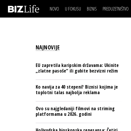
NOVO
U FOKUSU
BIZNIS
PREDUZETNIŠTVO
IZJAVA DANA
BIZNIS SCENA
VIDEO
REAL ESTATE
IZJAVA DANA
BIZNIS SCENA
BREND I KOMUNIKACI
VIDEO
REAL ESTATE
ESG & ENERGY
NAJNOVIJE
BREND I KOMUNIKACI
BANKE
ESG & ENERGY
OSIGURANJE
EU zapretila karipskim državama: Ukinite
BANKE
„zlatne pasoše“ ili gubite bezvizni režim
TECH I AI
OSIGURANJE
BIZNIS & SPORT
Ko navija za 40 stepeni? Biznisi kojima je
TECH I AI
toplotni talas najbolja reklama
PULS REGIONA
BIZNIS & SPORT
NOVO NA RAFU
Ovo su najgledaniji filmovi na striming
PULS REGIONA
platformama u 2026. godini
NOVO NA RAFU
Holivudska bioskopska renesansa: Četiri