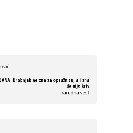
ković
DANA: Drobnjak ne zna za optužnicu, ali zna
da nije kriv
naredna vest