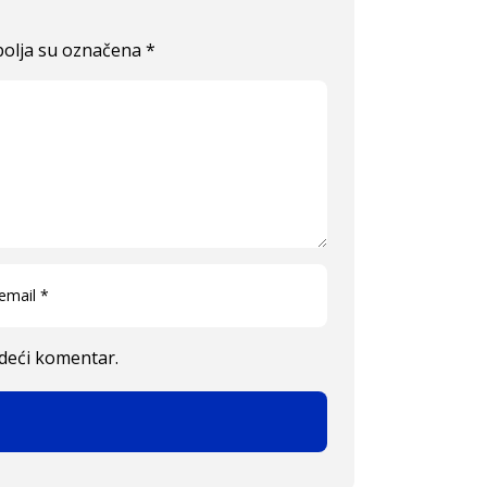
olja su označena
*
edeći komentar.