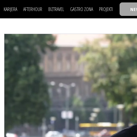
KARIJERA
AFTERHOUR
BIZTRAVEL
GASTRO ZONA
PROJEKTI
NE
POSAO
FILM I SCENA
NAJKOLEGA
LJUDI (HR)
KNJIGE
TASTY TALKS
POSAO
FILM I SCENA
NAJKOLEGA
JE
MOJ UGAO
AUTO SVET
30 ISPOD 30
LJUDI (HR)
KNJIGE
TASTY TALKS
USAVRŠAVANJE
STIL
BACK TO OFFICE/SCHOOL
JE
MOJ UGAO
AUTO SVET
30 ISPOD 30
KNOW-HOW
WELLBEING
BIZBENDOVI
USAVRŠAVANJE
STIL
BACK TO OFFICE/SCHOOL
BIZKOLEGIJUM
KNOW-HOW
WELLBEING
BIZBENDOVI
BMW BIZNIS LIGA
BIZKOLEGIJUM
BIZLIFE WEEK
BMW BIZNIS LIGA
IZJAVA GODINE
BIZLIFE WEEK
IZJAVA GODINE