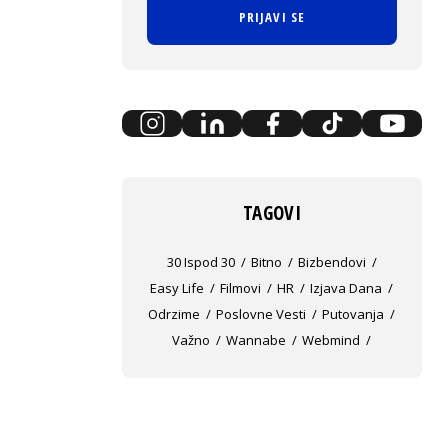
PRIJAVI SE
TAGOVI
30 Ispod 30
Bitno
Bizbendovi
Easy Life
Filmovi
HR
Izjava Dana
Odrzime
Poslovne Vesti
Putovanja
Važno
Wannabe
Webmind