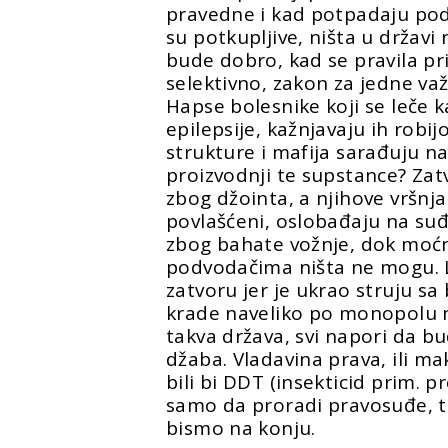
pravedne i kad potpadaju pod u
su potkupljive, ništa u državi 
bude dobro, kad se pravila p
selektivno, zakon za jedne važ
Hapse bolesnike koji se leče
epilepsije, kažnjavaju ih robi
strukture i mafija sarađuju na
proizvodnji te supstance? Zat
zbog džointa, a njihove vršnja
povlašćeni, oslobađaju na su
zbog bahate vožnje, dok moć
podvodačima ništa ne mogu. L
zatvoru jer je ukrao struju sa
krade naveliko po monopolu n
takva država, svi napori da bu
džaba. Vladavina prava, ili m
bili bi DDT (insekticid prim. p
samo da proradi pravosuđe, tuž
bismo na konju.