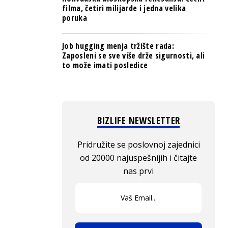
filma, četiri milijarde i jedna velika
poruka
Job hugging menja tržište rada:
Zaposleni se sve više drže sigurnosti, ali
to može imati posledice
BIZLIFE NEWSLETTER
Pridružite se poslovnoj zajednici
od 20000 najuspešnijih i čitajte
nas prvi