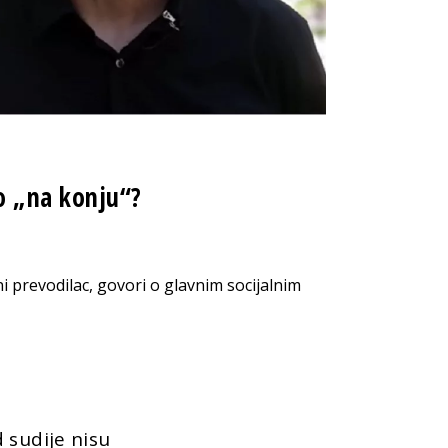
o „na konju“?
ni prevodilac, govori o glavnim socijalnim
 sudije nisu