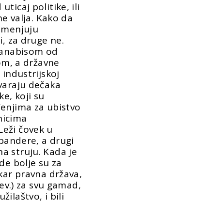
ticaj politike, ili
ne valja. Kako da
rimenjuju
i, za druge ne.
 kanabisom od
jom, a državne
 industrijskoj
varaju dečaka
ke, koji su
đenjima za ubistvo
nicima
eži čovek u
 bandere, a drugi
a struju. Kada je
de bolje su za
akar pravna država,
rev.) za svu gamad,
ilaštvo, i bili