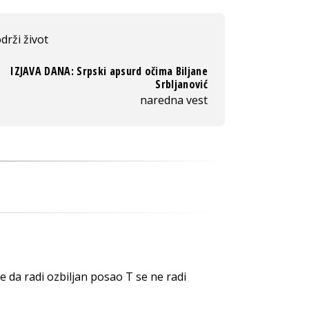
drži život
IZJAVA DANA: Srpski apsurd očima Biljane
Srbljanović
naredna vest
se da radi ozbiljan posao T se ne radi