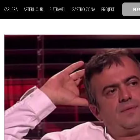
KARIJERA
AFTERHOUR
BIZTRAVEL
GASTRO ZONA
PROJEKTI
NE
POSAO
FILM I SCENA
NAJKOLEGA
LJUDI (HR)
KNJIGE
TASTY TALKS
POSAO
FILM I SCENA
NAJKOLEGA
JE
MOJ UGAO
AUTO SVET
30 ISPOD 30
LJUDI (HR)
KNJIGE
TASTY TALKS
USAVRŠAVANJE
STIL
BACK TO OFFIC
JE
MOJ UGAO
AUTO SVET
30 ISPOD 30
KNOW-HOW
WELLBEING
BIZBENDOVI
USAVRŠAVANJE
STIL
BACK TO OFFIC
BIZKOLEGIJUM
KNOW-HOW
WELLBEING
BIZBENDOVI
BMW BIZNIS LIG
BIZKOLEGIJUM
BIZLIFE WEEK
BMW BIZNIS LIG
IZJAVA GODINE
BIZLIFE WEEK
IZJAVA GODINE