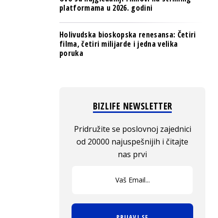
platformama u 2026. godini
Holivudska bioskopska renesansa: Četiri
filma, četiri milijarde i jedna velika
poruka
BIZLIFE NEWSLETTER
Pridružite se poslovnoj zajednici
od 20000 najuspešnijih i čitajte
nas prvi
PRIJAVI SE