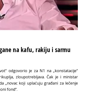
ane na kafu, rakiju i sarmu
ivot“ odgovorio je za N1 na „konstatacije“
kuplja, zloupotrebljava. Čak je i ministar
 da „novac koji uplaćuju građani za lečenje
oni fond“.