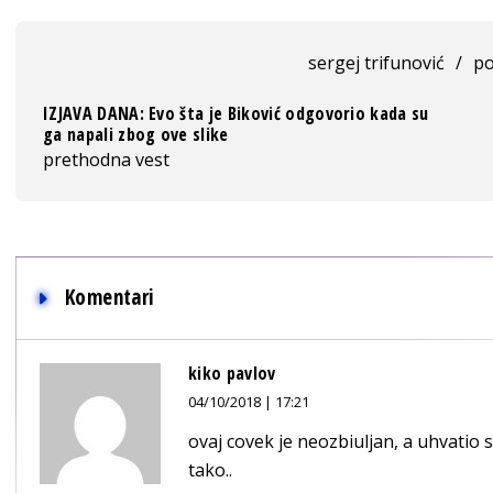
sergej trifunović
/
po
IZJAVA DANA: Evo šta je Biković odgovorio kada su
ga napali zbog ove slike
prethodna vest
Komentari
kiko pavlov
04/10/2018 | 17:21
ovaj covek je neozbiuljan, a uhvatio 
tako..