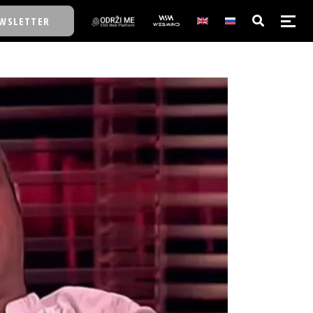
WSLETTER
E/SCHOOL
E/SCHOOL
A
A