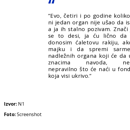
“Evo, četiri i po godine kolik
ni jedan organ nije ušao da is
a ja ih stalno pozivam. Znači
se to desi, ja ću lično d
donosim ćaletovu rakiju, ak
majku i da spremi sarm
nadležnih organa koji će da 
znacima navoda, neprav
nepravilno što će naći u fonda
koja visi ukrivo.“
Izvor:
N1
Foto:
Screenshot