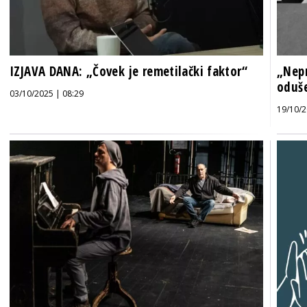
IZJAVA DANA: „Čovek je remetilački faktor“
„Nepr
oduše
03/10/2025 | 08:29
19/10/2