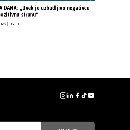
A DANA: „Uvek je uzbudljivo negativcu
pozitivnu stranu“
026 | 08:30