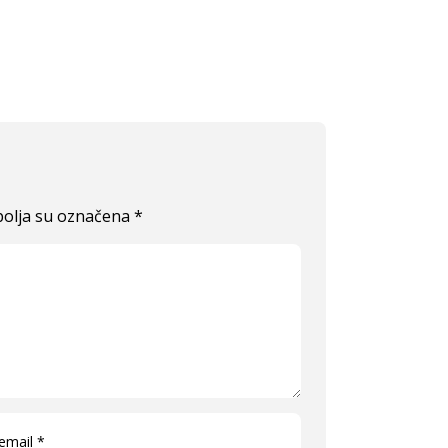
olja su označena
*