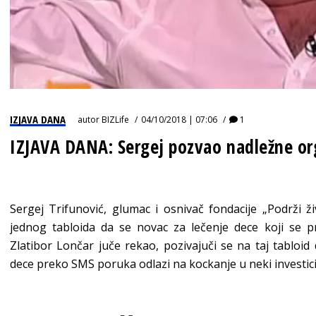
IZJAVA DANA
autor
BIZLife
04/10/2018 | 07:06
1
IZJAVA DANA: Sergej pozvao nadležne org
Sergej Trifunović, glumac i osnivač fondacije „Podrži ž
jednog tabloida da se novac za lečenje dece koji se pri
Zlatibor Lončar juče rekao, pozivajuči se na taj tabloid
dece preko SMS poruka odlazi na kockanje u neki investici