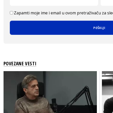
Zapamti moje ime i email u ovom pretraživaču za sl
POVEZANE VESTI