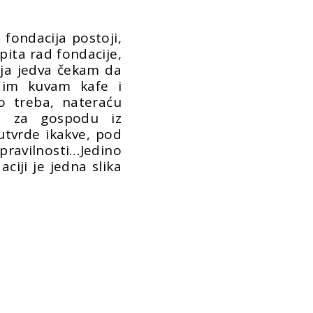
o fondacija postoji,
pita rad fondacije,
 ja jedva čekam da
a im kuvam kafe i
o treba, nateraću
e za gospodu iz
utvrde ikakve, pod
ilnosti…Jedino
ciji je jedna slika