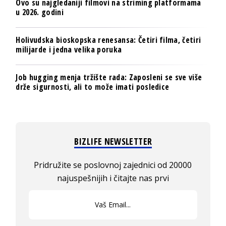
Ovo su najgledaniji filmovi na striming platformama
u 2026. godini
Holivudska bioskopska renesansa: Četiri filma, četiri
milijarde i jedna velika poruka
Job hugging menja tržište rada: Zaposleni se sve više
drže sigurnosti, ali to može imati posledice
BIZLIFE NEWSLETTER
Pridružite se poslovnoj zajednici od 20000
najuspešnijih i čitajte nas prvi