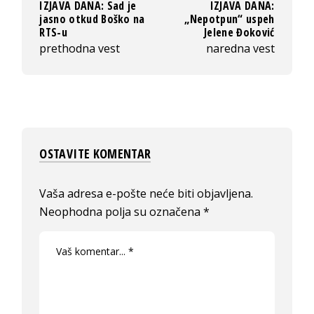
IZJAVA DANA: Sad je
IZJAVA DANA:
jasno otkud Boško na
„Nepotpun“ uspeh
RTS-u
Jelene Đoković
prethodna vest
naredna vest
OSTAVITE KOMENTAR
Vaša adresa e-pošte neće biti objavljena.
Neophodna polja su označena
*