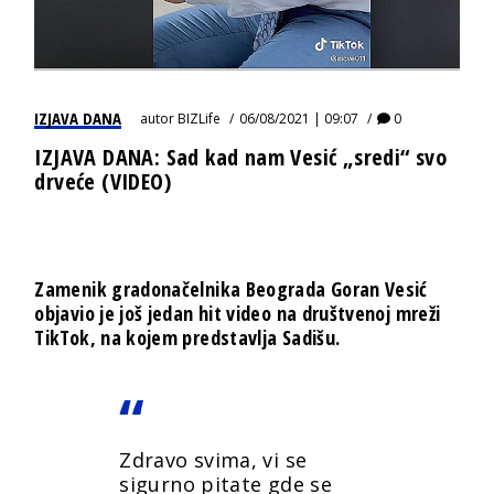
IZJAVA DANA
autor
BIZLife
06/08/2021 | 09:07
0
IZJAVA DANA: Sad kad nam Vesić „sredi“ svo
drveće (VIDEO)
Zamenik gradonačelnika Beograda Goran Vesić
objavio je još jedan hit video na društvenoj mreži
TikTok, na kojem predstavlja Sadišu.
Zdravo svima, vi se
sigurno pitate gde se