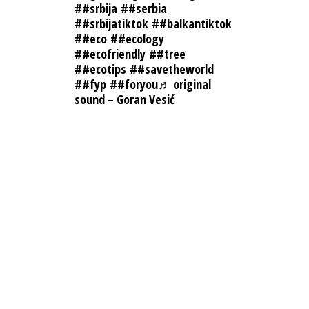
##srbija
##serbia
##srbijatiktok
##balkantiktok
##eco
##ecology
##ecofriendly
##tree
##ecotips
##savetheworld
##fyp
##foryou
♬ original
sound – Goran Vesić