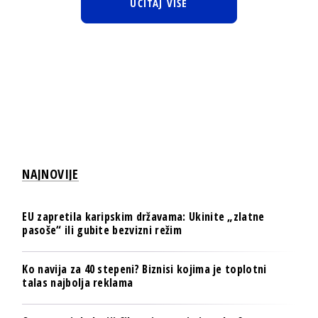
UČITAJ VIŠE
NAJNOVIJE
EU zapretila karipskim državama: Ukinite „zlatne
pasoše“ ili gubite bezvizni režim
Ko navija za 40 stepeni? Biznisi kojima je toplotni
talas najbolja reklama