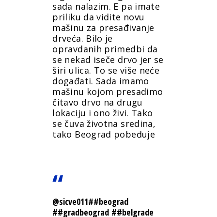
sada nalazim. E pa imate
priliku da vidite novu
mašinu za presađivanje
drveća. Bilo je
opravdanih primedbi da
se nekad iseče drvo jer se
širi ulica. To se više neće
događati. Sada imamo
mašinu kojom presadimo
čitavo drvo na drugu
lokaciju i ono živi. Tako
se čuva životna sredina,
tako Beograd pobeđuje
@sicve011
##beograd
##gradbeograd
##belgrade