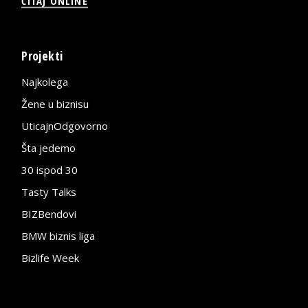
ČITAJ ONLINE
Projekti
Najkolega
Žene u biznisu
UticajnOdgovorno
Šta jedemo
30 ispod 30
Tasty Talks
BIZBendovi
BMW biznis liga
Bizlife Week