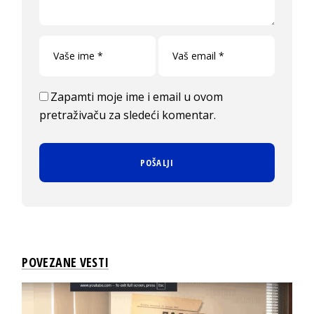
Zapamti moje ime i email u ovom
pretraživaču za sledeći komentar.
POVEZANE VESTI