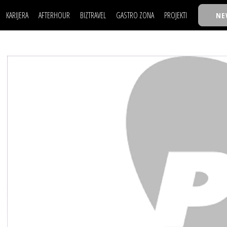
KARIJERA
AFTERHOUR
BIZTRAVEL
GASTRO ZONA
PROJEKTI
NE
POSAO
FILM I SCENA
NAJKOLEGA
LJUDI (HR)
KNJIGE
TASTY TALKS
POSAO
FILM I SCENA
NAJKOLEGA
JE
MOJ UGAO
AUTO SVET
30 ISPOD 30
LJUDI (HR)
KNJIGE
TASTY TALKS
USAVRŠAVANJE
STIL
BACK TO OFFIC
JE
MOJ UGAO
AUTO SVET
30 ISPOD 30
KNOW-HOW
WELLBEING
BIZBENDOVI
USAVRŠAVANJE
STIL
BACK TO OFFIC
BIZKOLEGIJUM
KNOW-HOW
WELLBEING
BIZBENDOVI
BMW BIZNIS LIG
BIZKOLEGIJUM
BIZLIFE WEEK
BMW BIZNIS LIG
IZJAVA GODINE
BIZLIFE WEEK
IZJAVA GODINE