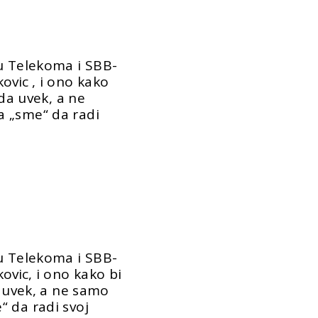
ru Telekoma i SBB-
kovic
, i ono kako
eda uvek, a ne
 „sme“ da radi
ru Telekoma i SBB-
kovic
, i ono kako bi
a uvek, a ne samo
 da radi svoj