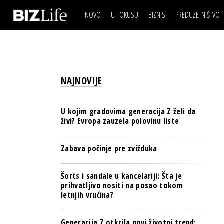
NOVO
U FOKUSU
BIZNIS
PREDUZETNIŠTVO
IZJAVA DANA
BIZNIS SCENA
VIDEO
REAL ESTATE
IZJAVA DANA
BIZNIS SCENA
BREND I KOMUNIKACI
VIDEO
REAL ESTATE
ESG & ENERGY
NAJNOVIJE
BREND I KOMUNIKACI
BANKE
ESG & ENERGY
OSIGURANJE
U kojim gradovima generacija Z želi da
BANKE
živi? Evropa zauzela polovinu liste
TECH I AI
OSIGURANJE
BIZNIS & SPORT
Zabava počinje pre zvižduka
TECH I AI
PULS REGIONA
BIZNIS & SPORT
Šorts i sandale u kancelariji: Šta je
NOVO NA RAFU
prihvatljivo nositi na posao tokom
PULS REGIONA
letnjih vrućina?
NOVO NA RAFU
Generacija Z otkrila novi životni trend: