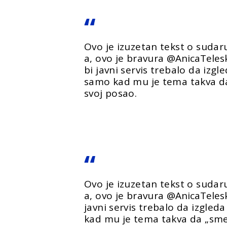
Ovo je izuzetan tekst o suda
a, ovo je bravura
@AnicaTeles
bi javni servis trebalo da izgl
samo kad mu je tema takva da
svoj posao.
Ovo je izuzetan tekst o suda
a, ovo je bravura
@AnicaTeles
javni servis trebalo da izgled
kad mu je tema takva da „sme“