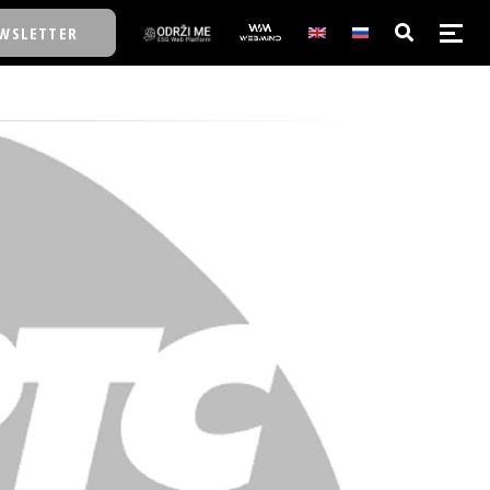
WSLETTER
E/SCHOOL
E/SCHOOL
A
A