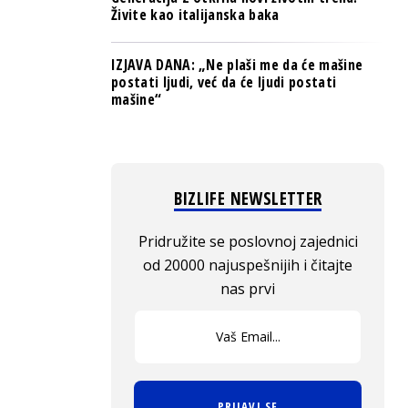
Živite kao italijanska baka
IZJAVA DANA: „Ne plaši me da će mašine
postati ljudi, već da će ljudi postati
mašine“
BIZLIFE NEWSLETTER
Pridružite se poslovnoj zajednici
od 20000 najuspešnijih i čitajte
nas prvi
PRIJAVI SE