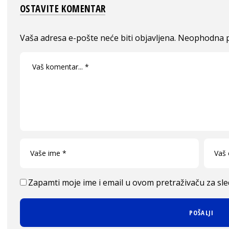
OSTAVITE KOMENTAR
Vaša adresa e-pošte neće biti objavljena.
Neophodna p
Zapamti moje ime i email u ovom pretraživaču za sl