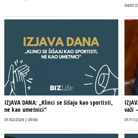
04/01/2
IZJAVA DANA: „Klinci se šišaju kao sportisti,
IZJAV
ne kao umetnici“
važi 
01/02/2026 | 09:00
01/11/2