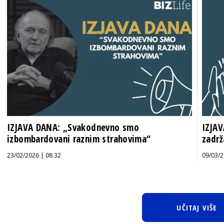
IZJAVA DANA: „Svakodnevno smo
IZJAV
izbombardovani raznim strahovima“
zadrž
23/02/2026 | 08:32
09/03/2
UČITAJ VIŠE