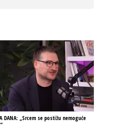
A DANA: „Srcem se postižu nemoguće
i“