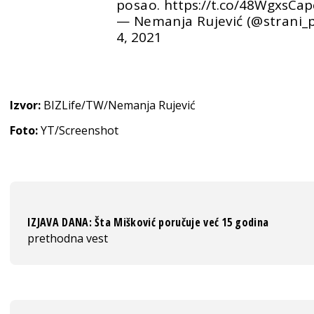
posao.
https://t.co/48WgxsCap
— Nemanja Rujević (@strani_p
4, 2021
Izvor:
BIZLife/TW/Nemanja Rujević
Foto:
YT/Screenshot
IZJAVA DANA: Šta Mišković poručuje već 15 godina
prethodna vest