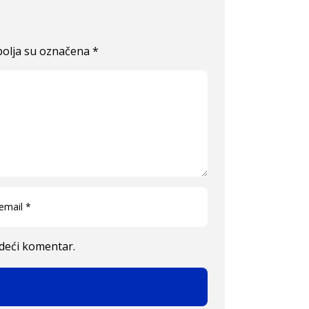
olja su označena
*
edeći komentar.