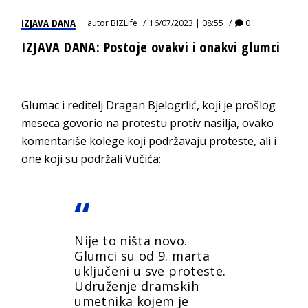
IZJAVA DANA
autor
BIZLife
16/07/2023 | 08:55
0
IZJAVA DANA: Postoje ovakvi i onakvi glumci
Glumac i reditelj Dragan Bjelogrlić, koji je prošlog
meseca govorio na protestu protiv nasilja, ovako
komentariše kolege koji podržavaju proteste, ali i
one koji su podržali Vučića:
Nije to ništa novo.
Glumci su od 9. marta
uključeni u sve proteste.
Udruženje dramskih
umetnika kojem je