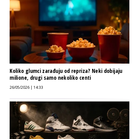
Koliko glumci zarađuju od repriza? Neki dobijaju
milione, drugi samo nekoliko centi
26/05/2026 | 14:33