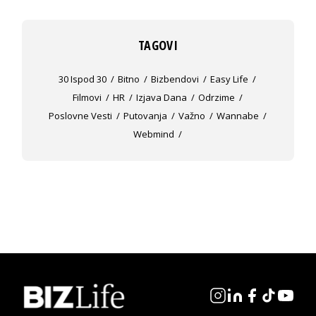
TAGOVI
30 Ispod 30
Bitno
Bizbendovi
Easy Life
Filmovi
HR
Izjava Dana
Odrzime
Poslovne Vesti
Putovanja
Važno
Wannabe
Webmind