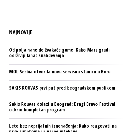
NAJNOVIJE
Od polja nane do žvakaće gume: Kako Mars gradi
održiviji lanac snabdevanja
MOL Serbia otvorila novu servisnu stanicu u Boru
SAKIS ROUVAS prvi put pred beogradskom publikom
Sakis Rouvas dolazi u Beograd: Dragi Bravo Festival
otkrio kompletan program
Leto bez neprijatnih iznenađenja: Kako reagovati na
prve simptome urinarne infekcije