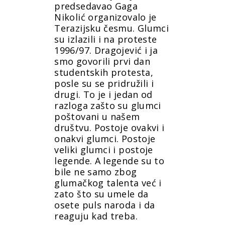
predsedavao Gaga
Nikolić organizovalo je
Terazijsku česmu. Glumci
su izlazili i na proteste
1996/97. Dragojević i ja
smo govorili prvi dan
studentskih protesta,
posle su se pridružili i
drugi. To je i jedan od
razloga zašto su glumci
poštovani u našem
društvu. Postoje ovakvi i
onakvi glumci. Postoje
veliki glumci i postoje
legende. A legende su to
bile ne samo zbog
glumačkog talenta već i
zato što su umele da
osete puls naroda i da
reaguju kad treba.