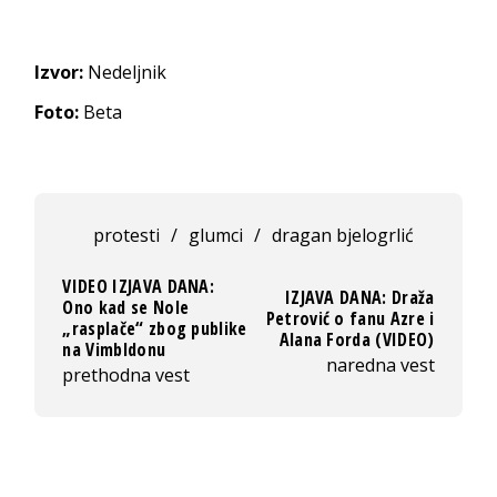
Izvor:
Nedeljnik
Foto:
Beta
protesti
/
glumci
/
dragan bjelogrlić
VIDEO IZJAVA DANA:
IZJAVA DANA: Draža
Ono kad se Nole
Petrović o fanu Azre i
„rasplače“ zbog publike
Alana Forda (VIDEO)
na Vimbldonu
naredna vest
prethodna vest