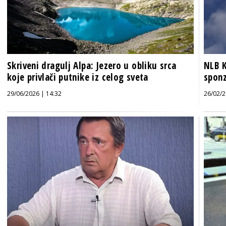
Skriveni dragulj Alpa: Jezero u obliku srca
NLB K
koje privlači putnike iz celog sveta
sponz
29/06/2026 | 14:32
26/02/2