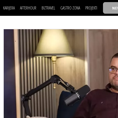
KARIJERA
AFTERHOUR
BIZTRAVEL
GASTRO ZONA
PROJEKTI
NE
POSAO
FILM I SCENA
NAJKOLEGA
LJUDI (HR)
KNJIGE
TASTY TALKS
POSAO
FILM I SCENA
NAJKOLEGA
JE
MOJ UGAO
AUTO SVET
30 ISPOD 30
LJUDI (HR)
KNJIGE
TASTY TALKS
USAVRŠAVANJE
STIL
BACK TO OFFIC
JE
MOJ UGAO
AUTO SVET
30 ISPOD 30
KNOW-HOW
WELLBEING
BIZBENDOVI
USAVRŠAVANJE
STIL
BACK TO OFFIC
BIZKOLEGIJUM
KNOW-HOW
WELLBEING
BIZBENDOVI
BMW BIZNIS LIG
BIZKOLEGIJUM
BIZLIFE WEEK
BMW BIZNIS LIG
IZJAVA GODINE
BIZLIFE WEEK
IZJAVA GODINE