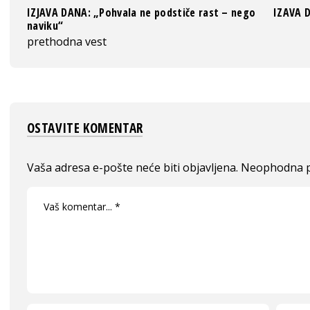
IZJAVA DANA: „Pohvala ne podstiče rast – nego
IZAVA D
naviku“
prethodna vest
OSTAVITE KOMENTAR
Vaša adresa e-pošte neće biti objavljena.
Neophodna p