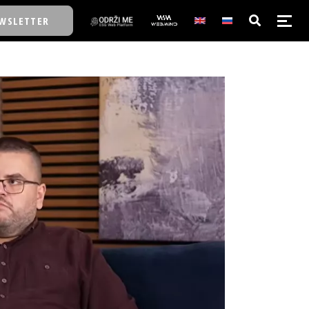
WSLETTER
E/SCHOOL
E/SCHOOL
A
A