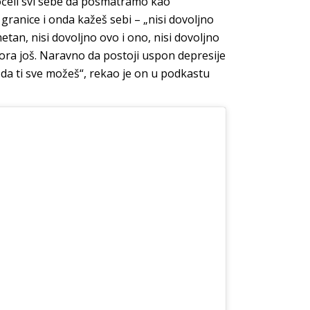
počeli svi sebe da posmatramo kao
granice i onda kažeš sebi – „nisi dovoljno
etan, nisi dovoljno ovo i ono, nisi dovoljno
mora još. Naravno da postoji uspon depresije
 i da ti sve možeš“, rekao je on u podkastu