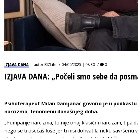
IZJAVA DANA
autor
BIZLife
04/09/2025 | 08:30
0
IZJAVA DANA: „Počeli smo sebe da posm
Psihoterapeut Milan Damjanac govorio je u podkastu
narcizma, fenomenu današnjeg doba.
„Pumpanje narcizma, to nije onaj klasični narcizam, tipa da 
nego se ti osećaš loše jer ti nisi dohvatila neku savršenu