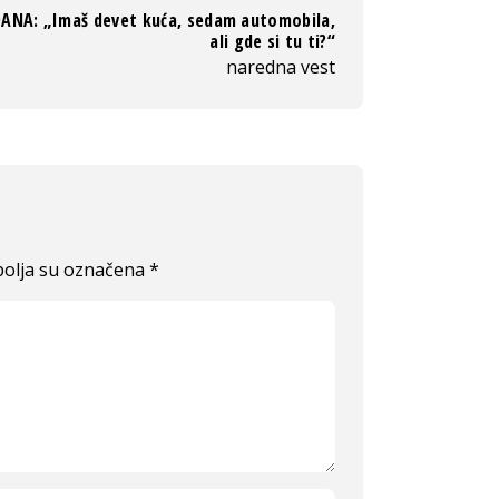
ANA: „Imaš devet kuća, sedam automobila,
ali gde si tu ti?“
naredna vest
olja su označena
*