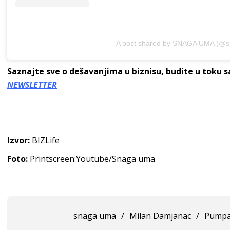
A post shared by SNAGA UMA (@
Saznajte sve o dešavanjima u biznisu, budite u toku 
NEWSLETTER
Izvor:
BIZLife
Foto:
Printscreen:Youtube/Snaga uma
snaga uma
/
Milan Damjanac
/
Pumpa