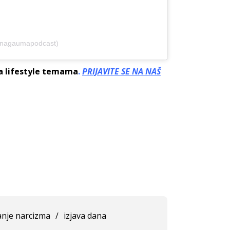
snagaumapodcast)
sa lifestyle temama
.
PRIJAVITE SE NA NAŠ
nje narcizma
/
izjava dana