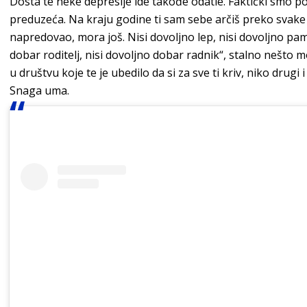
Dosta te neke depresije ide takođe odatle. Faktički smo 
preduzeća. Na kraju godine ti sam sebe arčiš preko svake 
napredovao, mora još. Nisi dovoljno lep, nisi dovoljno pam
dobar roditelj, nisi dovoljno dobar radnik“, stalno nešto 
u društvu koje te je ubedilo da si za sve ti kriv, niko drugi
Snaga uma.