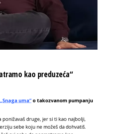
atramo kao preduzeća“
„Snaga uma“
o takozvanom pumpanju
ponižavaš druge, jer si ti kao najbolji,
 verziju sebe koju ne možeš da dohvatiš.