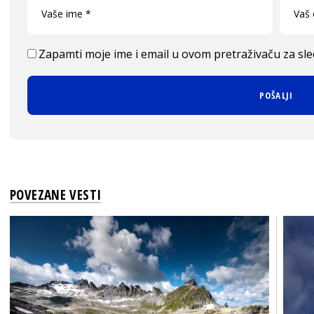
Zapamti moje ime i email u ovom pretraživaču za sl
POVEZANE VESTI