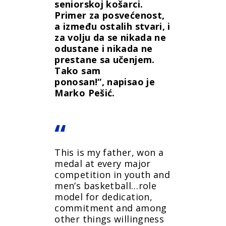
seniorskoj košarci.
Primer za posvećenost,
a između ostalih stvari, i
za volju da se nikada ne
odustane i nikada ne
prestane sa učenjem.
Tako sam
ponosan!“, napisao je
Marko Pešić.
This is my father, won a
medal at every major
competition in youth and
men’s basketball…role
model for dedication,
commitment and among
other things willingness