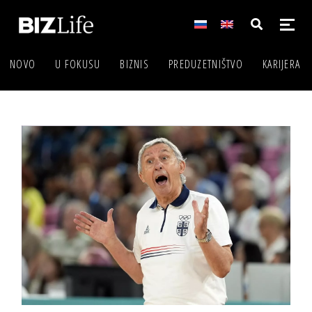
NOVO
U FOKUSU
BIZNIS
PREDUZETNIŠTVO
KARIJERA