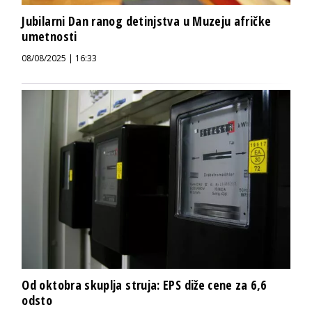
Jubilarni Dan ranog detinjstva u Muzeju afričke
umetnosti
08/08/2025 | 16:33
Od oktobra skuplja struja: EPS diže cene za 6,6
odsto