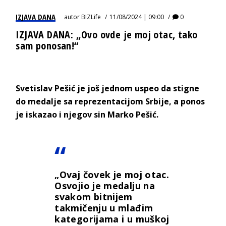
IZJAVA DANA
autor
BIZLife
11/08/2024 | 09:00
0
IZJAVA DANA: „Ovo ovde je moj otac, tako
sam ponosan!“
Svetislav Pešić je još jednom uspeo da stigne
do medalje sa reprezentacijom Srbije, a ponos
je iskazao i njegov sin Marko Pešić.
„Ovaj čovek je moj otac.
Osvojio je medalju na
svakom bitnijem
takmičenju u mlađim
kategorijama i u muškoj