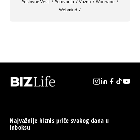
Poslovne Vesti
Putovanja
Važno
Wannabe
Webmind
Najvažnije biznis priče svakog dana u
inboksu