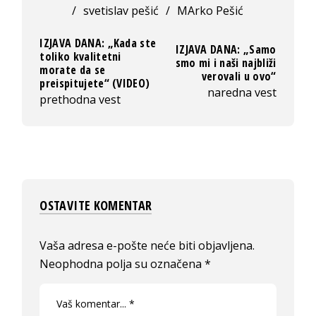
/
svetislav pešić
/
MArko Pešić
IZJAVA DANA: „Kada ste
IZJAVA DANA: „Samo
toliko kvalitetni
smo mi i naši najbliži
morate da se
verovali u ovo“
preispitujete“ (VIDEO)
naredna vest
prethodna vest
OSTAVITE KOMENTAR
Vaša adresa e-pošte neće biti objavljena.
Neophodna polja su označena
*