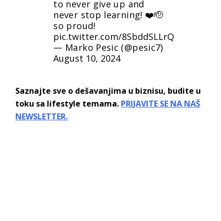
to never give up and
never stop learning! ❤️🫡
so proud!
pic.twitter.com/8SbddSLLrQ
— Marko Pesic (@pesic7)
August 10, 2024
Saznajte sve o dešavanjima u biznisu, budite u
toku sa lifestyle temama.
PRIJAVITE SE NA NAŠ
NEWSLETTER.