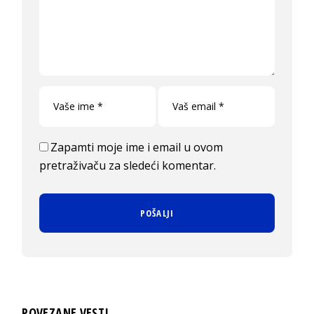
Zapamti moje ime i email u ovom
pretraživaču za sledeći komentar.
POVEZANE VESTI