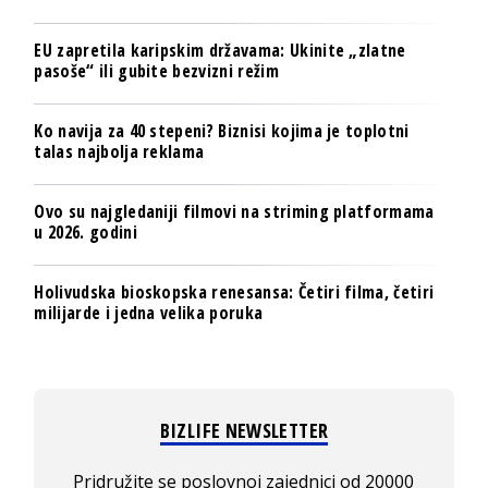
EU zapretila karipskim državama: Ukinite „zlatne
pasoše“ ili gubite bezvizni režim
Ko navija za 40 stepeni? Biznisi kojima je toplotni
talas najbolja reklama
Ovo su najgledaniji filmovi na striming platformama
u 2026. godini
Holivudska bioskopska renesansa: Četiri filma, četiri
milijarde i jedna velika poruka
BIZLIFE NEWSLETTER
Pridružite se poslovnoj zajednici od 20000