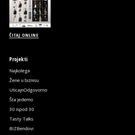
ČITAJ ONLINE
Projekti
Najkolega
Žene u biznisu
UticajnOdgovorno
Šta jedemo
30 ispod 30
Tasty Talks
BIZBendovi