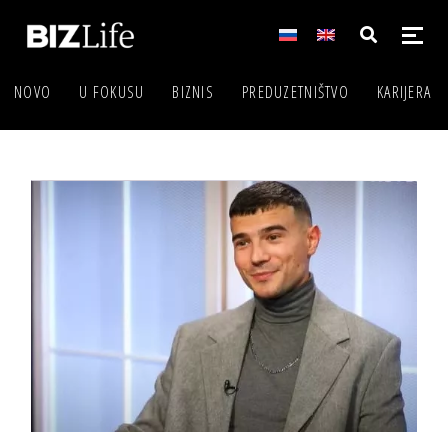
NOVO
U FOKUSU
BIZNIS
PREDUZETNIŠTVO
KARIJERA