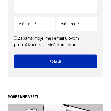
Zapamti moje ime i email u ovom
pretraživaču za sledeći komentar.
POVEZANE VESTI