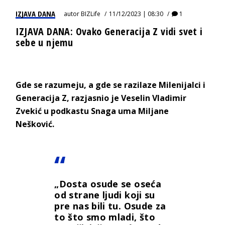
IZJAVA DANA
autor
BIZLife
11/12/2023 | 08:30
1
IZJAVA DANA: Ovako Generacija Z vidi svet i
sebe u njemu
Gde se razumeju, a gde se razilaze Milenijalci i
Generacija Z, razjasnio je Veselin Vladimir
Zvekić u podkastu Snaga uma Miljane
Nešković.
„Dosta osude se oseća
od strane ljudi koji su
pre nas bili tu. Osude za
to što smo mladi, što