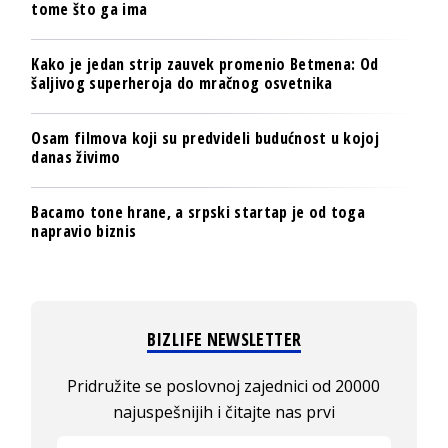
tome što ga ima
Kako je jedan strip zauvek promenio Betmena: Od
šaljivog superheroja do mračnog osvetnika
Osam filmova koji su predvideli budućnost u kojoj
danas živimo
Bacamo tone hrane, a srpski startap je od toga
napravio biznis
BIZLIFE NEWSLETTER
Pridružite se poslovnoj zajednici od 20000
najuspešnijih i čitajte nas prvi