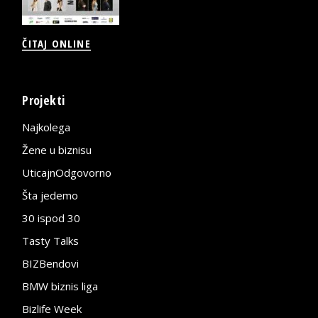
ČITAJ ONLINE
Projekti
Najkolega
Žene u biznisu
UticajnOdgovorno
Šta jedemo
30 ispod 30
Tasty Talks
BIZBendovi
BMW biznis liga
Bizlife Week