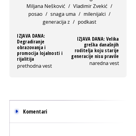
Miljana Nešković
/
Vladimir Zvekić
/
posao
/
snaga uma
/
milenijalci
/
generacija z
/
podkast
IZJAVA DANA:
IZJAVA DANA: Velika
Degradiranje
greška današnjih
obrazovanja i
roditelja koju starije
promocija lojalnosti i
generacije nisu pravile
rijalitija
naredna vest
prethodna vest
Komentari