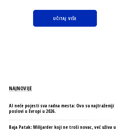
UČITAJ VIŠE
NAJNOVIJE
AI neće pojesti sva radna mesta: Ovo su najtraženiji
poslovi u Evropi u 2026.
Baja Patak: Milijarder koji ne troši novac, već uživa u