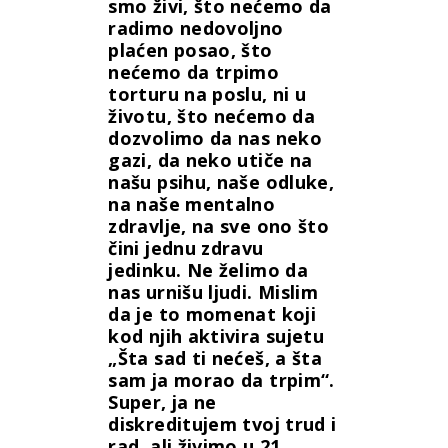
smo živi, što nećemo da
radimo nedovoljno
plaćen posao, što
nećemo da trpimo
torturu na poslu, ni u
životu, što nećemo da
dozvolimo da nas neko
gazi, da neko utiče na
našu psihu, naše odluke,
na naše mentalno
zdravlje, na sve ono što
čini jednu zdravu
jedinku. Ne želimo da
nas urnišu ljudi. Mislim
da je to momenat koji
kod njih aktivira sujetu
„Šta sad ti nećeš, a šta
sam ja morao da trpim“.
Super, ja ne
diskreditujem tvoj trud i
rad, ali živimo u 21.