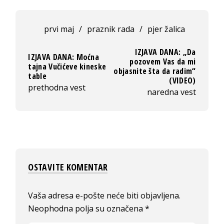
prvi maj
/
praznik rada
/
pjer žalica
IZJAVA DANA: „Da
IZJAVA DANA: Moćna
pozovem Vas da mi
tajna Vučićeve kineske
objasnite šta da radim“
table
(VIDEO)
prethodna vest
naredna vest
OSTAVITE KOMENTAR
Vaša adresa e-pošte neće biti objavljena.
Neophodna polja su označena
*