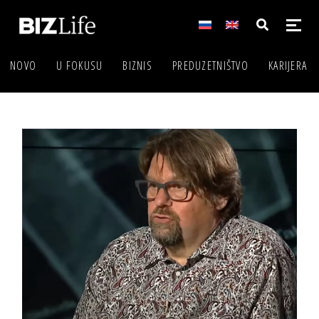
NOVO
U FOKUSU
BIZNIS
PREDUZETNIŠTVO
KARIJERA