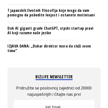
7 japanskih životnih filozofija koje mogu da vam
pomognu da pobedite lenjost i ostanete motivisani
Dok AI giganti grade ChatGPT, srpski startap pravi
AI koji razume naše jezike
IZJAVA DANA: „Dobar direktor mora da služi svom
timu“
BIZLIFE NEWSLETTER
Pridružite se poslovnoj zajednici od 20000
najuspešnijih i čitajte nas prvi