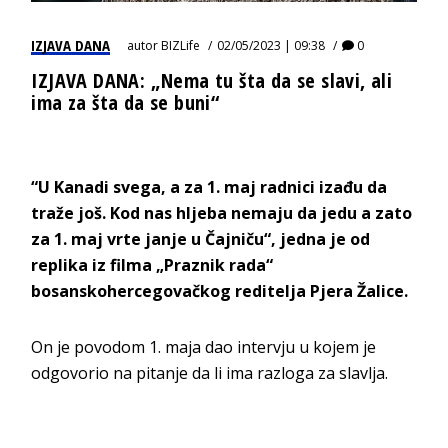
IZJAVA DANA
autor
BIZLife
02/05/2023 | 09:38
0
IZJAVA DANA: „Nema tu šta da se slavi, ali
ima za šta da se buni“
“U Kanadi svega, a za 1. maj radnici izađu da
traže još. Kod nas hljeba nemaju da jedu a zato
za 1. maj vrte janje u Čajniču“, jedna je od
replika iz filma „Praznik rada“
bosanskohercegovačkog reditelja Pjera Žalice.
On je povodom 1. maja dao intervju u kojem je
odgovorio na pitanje da li ima razloga za slavlja.