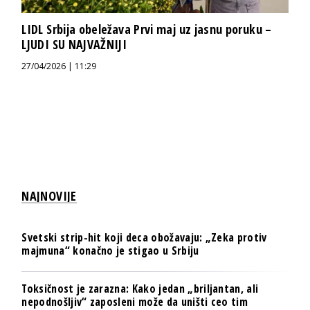
LIDL Srbija obeležava Prvi maj uz jasnu poruku –
LJUDI SU NAJVAŽNIJI
27/04/2026 | 11:29
NAJNOVIJE
Svetski strip-hit koji deca obožavaju: „Zeka protiv
majmuna“ konačno je stigao u Srbiju
Toksičnost je zarazna: Kako jedan „briljantan, ali
nepodnošljiv“ zaposleni može da uništi ceo tim