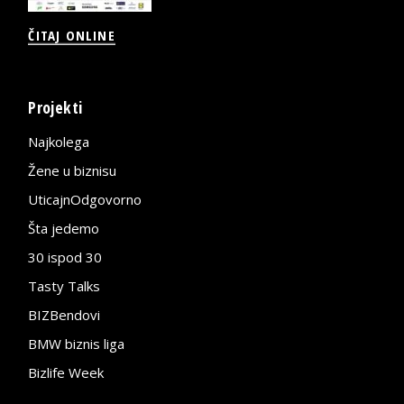
ČITAJ ONLINE
Projekti
Najkolega
Žene u biznisu
UticajnOdgovorno
Šta jedemo
30 ispod 30
Tasty Talks
BIZBendovi
BMW biznis liga
Bizlife Week