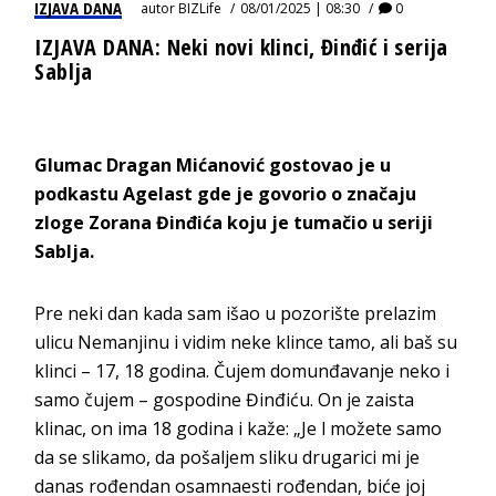
IZJAVA DANA
autor
BIZLife
08/01/2025 | 08:30
0
IZJAVA DANA: Neki novi klinci, Đinđić i serija
Sablja
Glumac Dragan Mićanović gostovao je u
podkastu Agelast gde je govorio o značaju
zloge Zorana Đinđića koju je tumačio u seriji
Sablja.
Pre neki dan kada sam išao u pozorište prelazim
ulicu Nemanjinu i vidim neke klince tamo, ali baš su
klinci – 17, 18 godina. Čujem domunđavanje neko i
samo čujem – gospodine Đinđiću. On je zaista
klinac, on ima 18 godina i kaže: „Je l možete samo
da se slikamo, da pošaljem sliku drugarici mi je
danas rođendan osamnaesti rođendan, biće joj