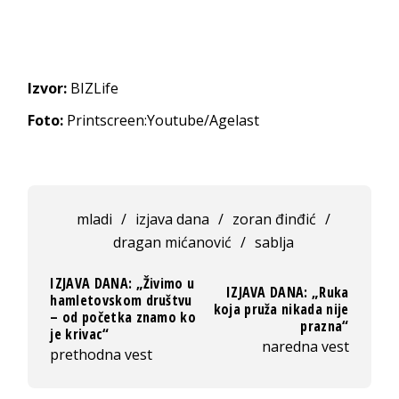
Izvor:
BIZLife
Foto:
Printscreen:Youtube/Agelast
mladi
/
izjava dana
/
zoran đinđić
/
dragan mićanović
/
sablja
IZJAVA DANA: „Živimo u
IZJAVA DANA: „Ruka
hamletovskom društvu
koja pruža nikada nije
– od početka znamo ko
prazna“
je krivac“
naredna vest
prethodna vest