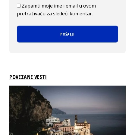
Zapamti moje ime i email u ovom
pretraživaču za sledeći komentar.
POVEZANE VESTI