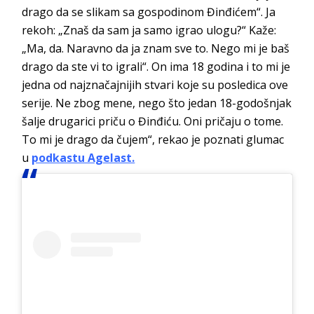
drago da se slikam sa gospodinom Đinđićem“. Ja
rekoh: „Znaš da sam ja samo igrao ulogu?“ Kaže:
„Ma, da. Naravno da ja znam sve to. Nego mi je baš
drago da ste vi to igrali“. On ima 18 godina i to mi je
jedna od najznačajnijih stvari koje su posledica ove
serije. Ne zbog mene, nego što jedan 18-godošnjak
šalje drugarici priču o Đinđiću. Oni pričaju o tome.
To mi je drago da čujem“, rekao je poznati glumac
u
podkastu Agelast.