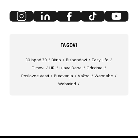
TAGOVI
30 Ispod 30
Bitno
Bizbendovi
Easy Life
Filmovi
HR
Izjava Dana
Odrzime
Poslovne Vesti
Putovanja
Važno
Wannabe
Webmind