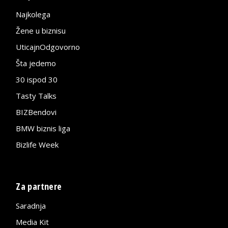
Najkolega
Žene u biznisu
UticajnOdgovorno
Šta jedemo
30 ispod 30
Tasty Talks
BIZBendovi
BMW biznis liga
Bizlife Week
Za partnere
Saradnja
Media Kit