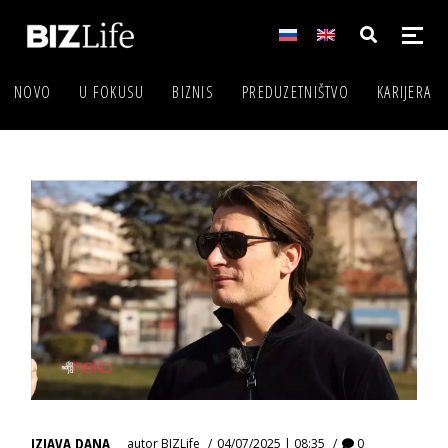
NOVO
U FOKUSU
BIZNIS
PREDUZETNIŠTVO
KARIJERA
IZJAVA DANA
autor
BIZLife
04/07/2025 | 08:35
0