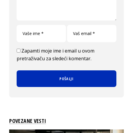
Zapamti moje ime i email u ovom
pretraživaču za sledeći komentar.
POVEZANE VESTI