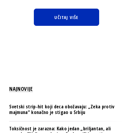
UČITAJ VIŠE
NAJNOVIJE
Svetski strip-hit koji deca obožavaju: „Zeka protiv
majmuna“ konačno je stigao u Srbiju
Toksičnost je zarazna: Kako jedan „briljantan, ali