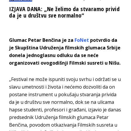
IZJAVA DANA: „Ne želimo da stvaramo privid
da je u društvu sve normalno“
Glumac Petar Benčina je za
FoNet
potvrdio da
je Skupština Udruženja filmskih glumaca Srbije
donela jednoglasnu odluku da se neće
organizovati ovogodišnji Filmski susreti u Nišu.
„Festival ne može ispuniti svoju svrhu i održati se u
slavu umetnosti i života i nećemo dozvoliti da on
postane instrument u pokušaju stvaranja privida
da je u društvu sve normalno, dok se na ulicama
hapse studenti, profesori i građani, izjavio je danas
predsednik Udruženja filmskih glumaca Petar
Benčina, povodom otkazivanja Filmskih susreta u