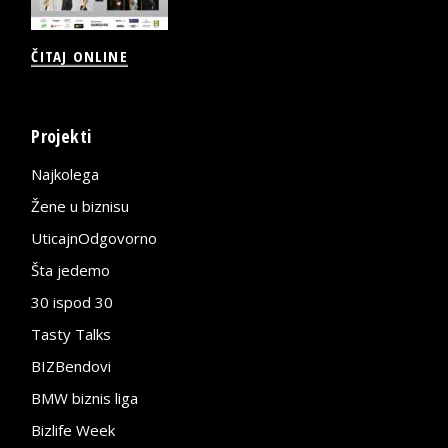
ČITAJ ONLINE
Projekti
Najkolega
Žene u biznisu
UticajnOdgovorno
Šta jedemo
30 ispod 30
Tasty Talks
BIZBendovi
BMW biznis liga
Bizlife Week