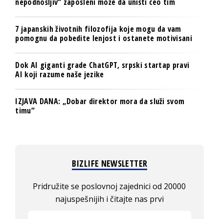
nepodnošljiv“ zaposleni može da uništi ceo tim
7 japanskih životnih filozofija koje mogu da vam
pomognu da pobedite lenjost i ostanete motivisani
Dok AI giganti grade ChatGPT, srpski startap pravi
AI koji razume naše jezike
IZJAVA DANA: „Dobar direktor mora da služi svom
timu“
BIZLIFE NEWSLETTER
Pridružite se poslovnoj zajednici od 20000
najuspešnijih i čitajte nas prvi