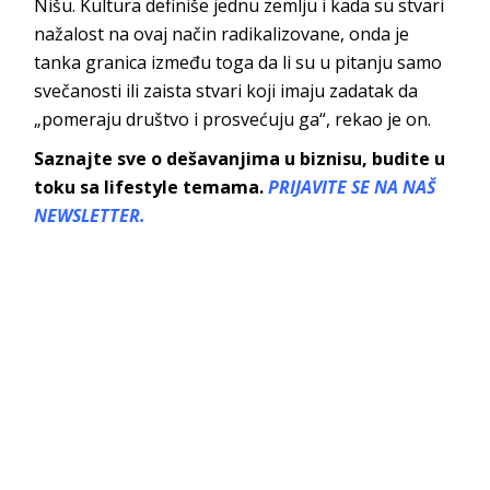
Nišu. Kultura definiše jednu zemlju i kada su stvari
nažalost na ovaj način radikalizovane, onda je
tanka granica između toga da li su u pitanju samo
svečanosti ili zaista stvari koji imaju zadatak da
„pomeraju društvo i prosvećuju ga“, rekao je on.
Saznajte sve o dešavanjima u biznisu, budite u
toku sa lifestyle temama.
PRIJAVITE SE NA NAŠ
NEWSLETTER.