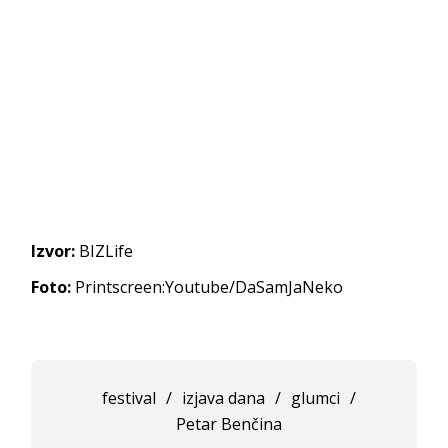
Izvor:
BIZLife
Foto:
Printscreen:Youtube/DaSamJaNeko
festival
/
izjava dana
/
glumci
/
Petar Benčina