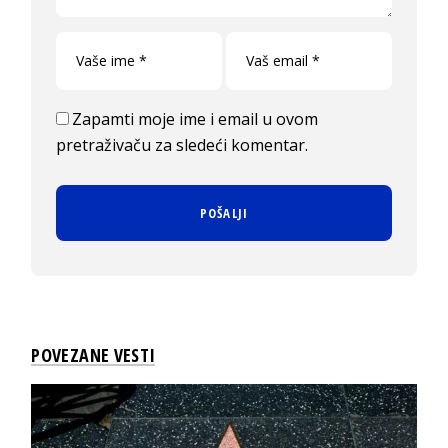
Zapamti moje ime i email u ovom
pretraživaču za sledeći komentar.
POVEZANE VESTI