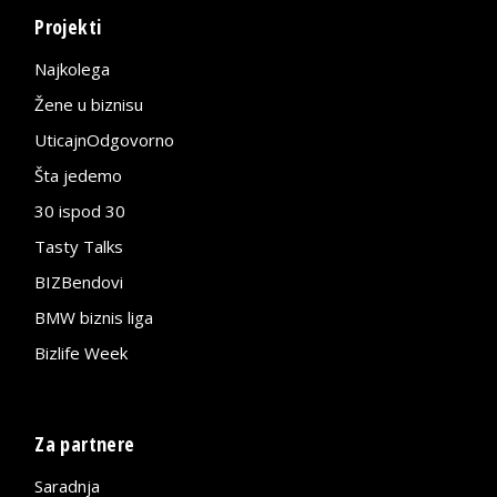
Projekti
Najkolega
Žene u biznisu
UticajnOdgovorno
Šta jedemo
30 ispod 30
Tasty Talks
BIZBendovi
BMW biznis liga
Bizlife Week
Za partnere
Saradnja