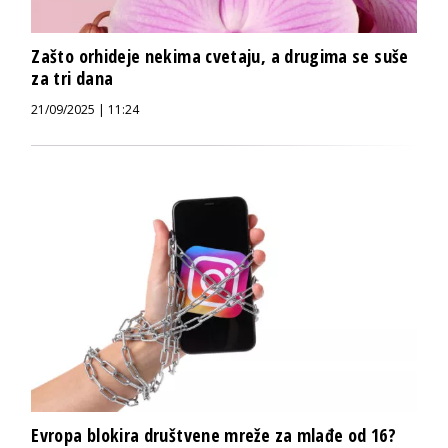
Zašto orhideje nekima cvetaju, a drugima se suše
za tri dana
21/09/2025 | 11:24
Evropa blokira društvene mreže za mlađe od 16?