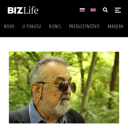
NOVO
U FOKUSU
BIZNIS
PREDUZETNIŠTVO
KARIJERA