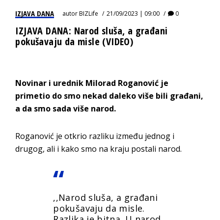
IZJAVA DANA
autor
BIZLife
21/09/2023 | 09:00
0
IZJAVA DANA: Narod sluša, a građani
pokušavaju da misle (VIDEO)
Novinar i urednik Milorad Roganović je
primetio do smo nekad daleko više bili građani,
a da smo sada više narod.
Roganović je otkrio razliku između jednog i
drugog, ali i kako smo na kraju postali narod.
,,Narod sluša, a građani
pokušavaju da misle.
Razlika je bitna. U narod