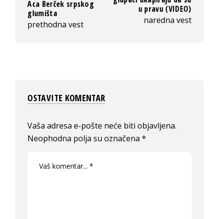
Aca Berček srpskog
u pravu (VIDEO)
glumišta
naredna vest
prethodna vest
OSTAVITE KOMENTAR
Vaša adresa e-pošte neće biti objavljena.
Neophodna polja su označena
*