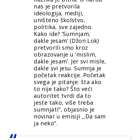
nas je pretvorila
ideologija, mediji,
uništeno školstvo,
politika, sve zajedno.
Kako ide? ‘Sumnjam,
dakle jesam’ (Džon Lok)
pretvorili smo kroz
obrazovanje u ‘mislim,
dakle jesam’. Jer svi misle,
dakle svi jesu. Sumnja je
početak reakcije. Početak
svega je pitanje: šta ako
to nije tako? Što veći
autoritet tvrdi da to
jeste tako, više treba
sumnjati“, objasnio je
novinar u emisiji ,,Da sam
ja neko“.