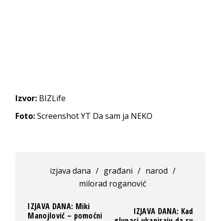
Izvor:
BIZLife
Foto:
Screenshot YT Da sam ja NEKO
izjava dana
/
građani
/
narod
/
milorad roganović
IZJAVA DANA: Miki
IZJAVA DANA: Kad
Manojlović – pomoćni
glupaci ukapiraju da su