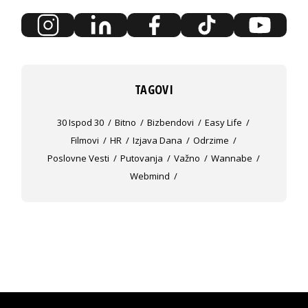
TAGOVI
30 Ispod 30
Bitno
Bizbendovi
Easy Life
Filmovi
HR
Izjava Dana
Odrzime
Poslovne Vesti
Putovanja
Važno
Wannabe
Webmind