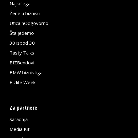
Najkolega
Žene u biznisu
UticajnOdgovorno
Šta jedemo
30 ispod 30
Tasty Talks
BIZBendovi
BMW biznis liga
Bizlife Week
Za partnere
Saradnja
Media Kit