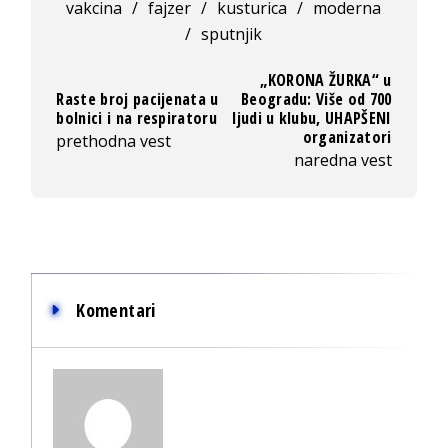
vakcina
/
fajzer
/
kusturica
/
moderna
/
sputnjik
„KORONA ŽURKA“ u
Raste broj pacijenata u
Beogradu: Više od 700
bolnici i na respiratoru
ljudi u klubu, UHAPŠENI
organizatori
prethodna vest
naredna vest
Komentari