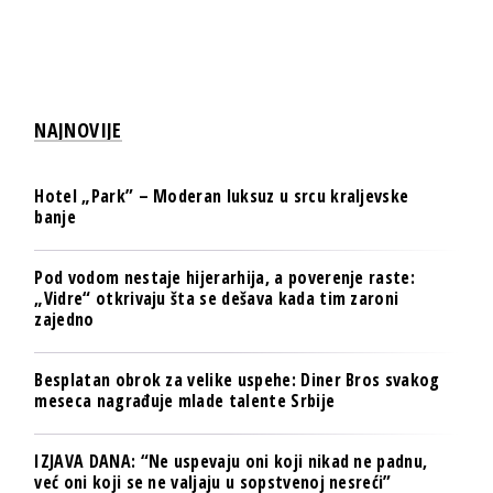
NAJNOVIJE
Hotel „Park” – Moderan luksuz u srcu kraljevske
banje
Pod vodom nestaje hijerarhija, a poverenje raste:
„Vidre“ otkrivaju šta se dešava kada tim zaroni
zajedno
Besplatan obrok za velike uspehe: Diner Bros svakog
meseca nagrađuje mlade talente Srbije
IZJAVA DANA: “Ne uspevaju oni koji nikad ne padnu,
već oni koji se ne valjaju u sopstvenoj nesreći”