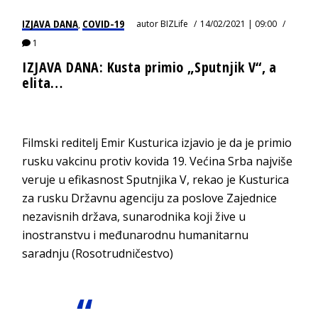
IZJAVA DANA
COVID-19
autor
BIZLife
14/02/2021 | 09:00
,
1
IZJAVA DANA: Kusta primio „Sputnjik V“, a
elita…
Filmski reditelj Emir Kusturica izjavio je da je primio
rusku vakcinu protiv kovida 19. Većina Srba najviše
veruje u efikasnost Sputnjika V, rekao je Kusturica
za rusku Državnu agenciju za poslove Zajednice
nezavisnih država, sunarodnika koji žive u
inostranstvu i međunarodnu humanitarnu
saradnju (Rosotrudničestvo)