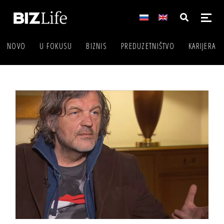
NOVO
U FOKUSU
BIZNIS
PREDUZETNIŠTVO
KARIJERA