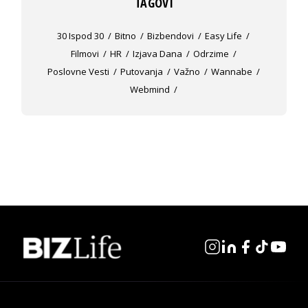
TAGOVI
30 Ispod 30
Bitno
Bizbendovi
Easy Life
Filmovi
HR
Izjava Dana
Odrzime
Poslovne Vesti
Putovanja
Važno
Wannabe
Webmind