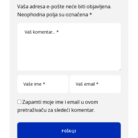
Vaša adresa e-pošte neće biti objavljena.
Neophodna polja su označena
*
Zapamti moje ime i email u ovom
pretraživaču za sledeći komentar.