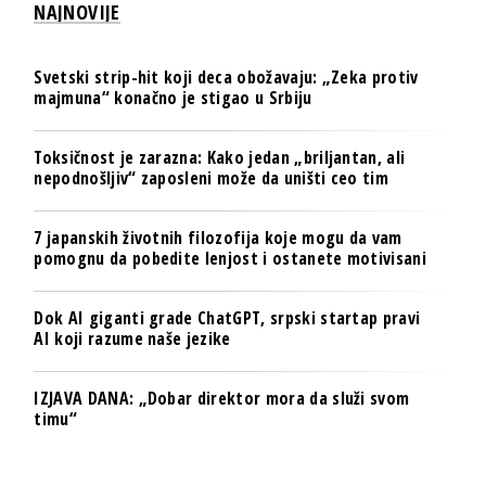
NAJNOVIJE
Svetski strip-hit koji deca obožavaju: „Zeka protiv
majmuna“ konačno je stigao u Srbiju
Toksičnost je zarazna: Kako jedan „briljantan, ali
nepodnošljiv“ zaposleni može da uništi ceo tim
7 japanskih životnih filozofija koje mogu da vam
pomognu da pobedite lenjost i ostanete motivisani
Dok AI giganti grade ChatGPT, srpski startap pravi
AI koji razume naše jezike
IZJAVA DANA: „Dobar direktor mora da služi svom
timu“