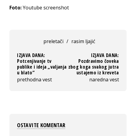
Foto:
Youtube screenshot
preletači
/
rasim ljajić
IZJAVA DANA:
IZJAVA DANA:
Potcenjivanje tv
Pozdravimo čoveka
publike i ideja „valjanja
zbog koga svakog jutra
u blato“
ustajemo iz kreveta
prethodna vest
naredna vest
OSTAVITE KOMENTAR