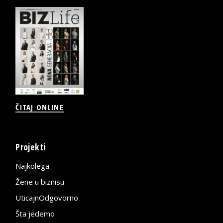
ČITAJ ONLINE
Projekti
Najkolega
Žene u biznisu
UticajnOdgovorno
Šta jedemo