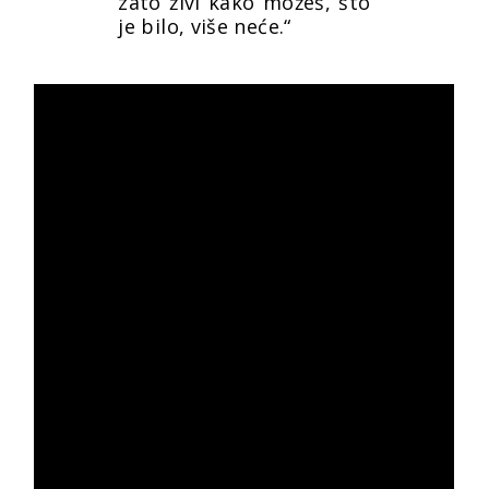
zato živi kako možeš, što
je bilo, više neće.“