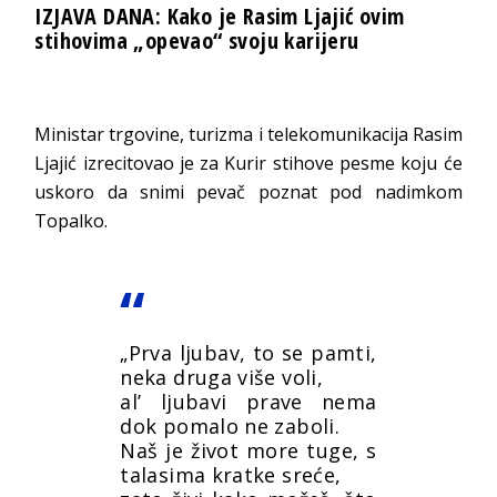
IZJAVA DANA: Kako je Rasim Ljajić ovim
stihovima „opevao“ svoju karijeru
Ministar trgovine, turizma i telekomunikacija Rasim
Ljajić izrecitovao je za Kurir stihove pesme koju će
uskoro da snimi pevač poznat pod nadimkom
Topalko.
„Prva ljubav, to se pamti,
neka druga više voli,
al’ ljubavi prave nema
dok pomalo ne zaboli.
Naš je život more tuge, s
talasima kratke sreće,