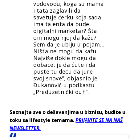
vodovodu, koga su mama
i tata zaglavili da
savetuje ćerku koja sada
ima talenta da bude
digitalni marketar? Šta
oni mogu njoj da kažu?
Sem da je ubiju u pojam…
Ništa ne mogu da kažu.
Najviše dokle mogu da
dobace, je da ćute i da
puste tu decu da jure
svoj snove“, objasnio je
Đukanović u podkastu
„Preduzetnički duh“.
Saznajte sve o dešavanjima u biznisu, budite u
toku sa lifestyle temama.
PRIJAVITE SE NA NAŠ
NEWSLETTER.