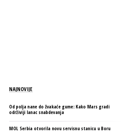
NAJNOVIJE
Od polja nane do žvakaće gume: Kako Mars gradi
održiviji lanac snabdevanja
MOL Serbia otvorila novu servisnu stanicu u Boru