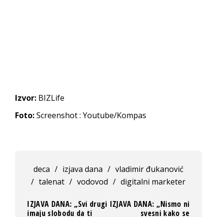
Izvor:
BIZLife
Foto:
Screenshot : Youtube/Kompas
deca
/
izjava dana
/
vladimir đukanović
/
talenat
/
vodovod
/
digitalni marketer
IZJAVA DANA: „Svi drugi
IZJAVA DANA: „Nismo ni
imaju slobodu da ti
svesni kako se