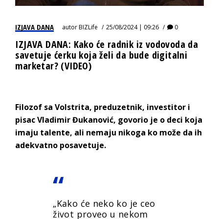
IZJAVA DANA
autor
BIZLife
25/08/2024 | 09:26
0
IZJAVA DANA: Kako će radnik iz vodovoda da
savetuje ćerku koja želi da bude digitalni
marketar? (VIDEO)
Filozof sa Volstrita, preduzetnik, investitor i
pisac Vladimir Đukanović, govorio je o deci koja
imaju talente, ali nemaju nikoga ko može da ih
adekvatno posavetuje.
„Kako će neko ko je ceo
život proveo u nekom