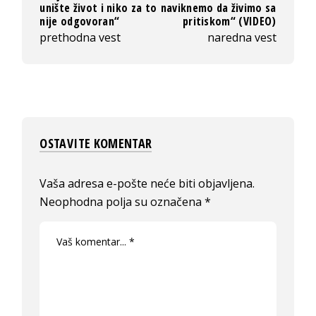
unište život i niko za to
naviknemo da živimo sa
nije odgovoran“
pritiskom“ (VIDEO)
prethodna vest
naredna vest
OSTAVITE KOMENTAR
Vaša adresa e-pošte neće biti objavljena.
Neophodna polja su označena
*