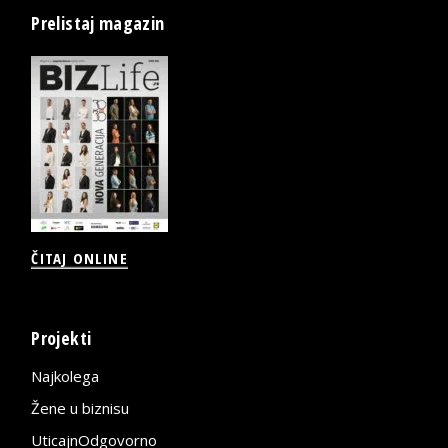
Prelistaj magazin
ČITAJ ONLINE
Projekti
Najkolega
Žene u biznisu
UticajnOdgovorno