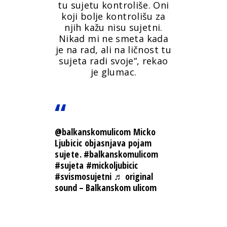
tu sujetu kontroliše. Oni
koji bolje kontrolišu za
njih kažu nisu sujetni.
Nikad mi ne smeta kada
je na rad, ali na ličnost tu
sujeta radi svoje“, rekao
je glumac.
@balkanskomulicom
Micko
Ljubicic objasnjava pojam
sujete.
#balkanskomulicom
#sujeta
#mickoljubicic
#svismosujetni
♬ original
sound – Balkanskom ulicom