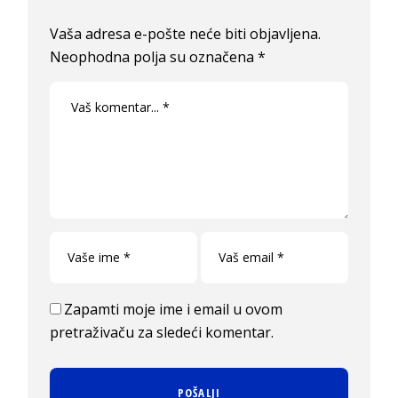
Vaša adresa e-pošte neće biti objavljena.
Neophodna polja su označena
*
Zapamti moje ime i email u ovom
pretraživaču za sledeći komentar.