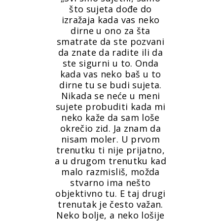
što sujeta dođe do
izražaja kada vas neko
dirne u ono za šta
smatrate da ste pozvani
da znate da radite ili da
ste sigurni u to. Onda
kada vas neko baš u to
dirne tu se budi sujeta.
Nikada se neće u meni
sujete probuditi kada mi
neko kaže da sam loše
okrečio zid. Ja znam da
nisam moler. U prvom
trenutku ti nije prijatno,
a u drugom trenutku kad
malo razmisliš, možda
stvarno ima nešto
objektivno tu. E taj drugi
trenutak je često važan.
Neko bolje, a neko lošije