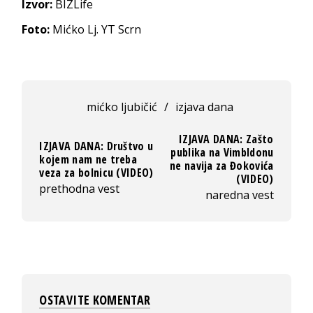
Izvor:
BIZLife
Foto:
Mićko Lj. YT Scrn
mićko ljubičić
/
izjava dana
IZJAVA DANA: Zašto
IZJAVA DANA: Društvo u
publika na Vimbldonu
kojem nam ne treba
ne navija za Đokovića
veza za bolnicu (VIDEO)
(VIDEO)
prethodna vest
naredna vest
OSTAVITE KOMENTAR