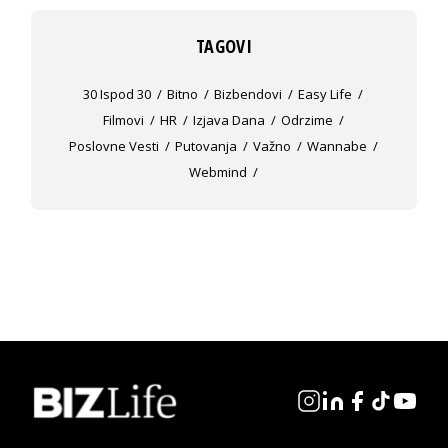
TAGOVI
30 Ispod 30
Bitno
Bizbendovi
Easy Life
Filmovi
HR
Izjava Dana
Odrzime
Poslovne Vesti
Putovanja
Važno
Wannabe
Webmind