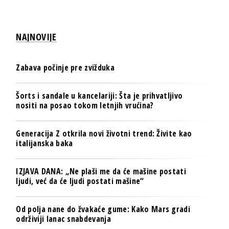
NAJNOVIJE
Zabava počinje pre zvižduka
Šorts i sandale u kancelariji: Šta je prihvatljivo
nositi na posao tokom letnjih vrućina?
Generacija Z otkrila novi životni trend: Živite kao
italijanska baka
IZJAVA DANA: „Ne plaši me da će mašine postati
ljudi, već da će ljudi postati mašine“
Od polja nane do žvakaće gume: Kako Mars gradi
održiviji lanac snabdevanja