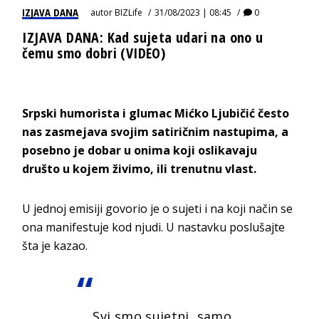
IZJAVA DANA
autor
BIZLife
31/08/2023 | 08:45
0
IZJAVA DANA: Kad sujeta udari na ono u
čemu smo dobri (VIDEO)
Srpski humorista i glumac Mićko Ljubičić često
nas zasmejava svojim satiričnim nastupima, a
posebno je dobar u onima koji oslikavaju
društo u kojem živimo, ili trenutnu vlast.
U jednoj emisiji govorio je o sujeti i na koji način se
ona manifestuje kod njudi. U nastavku poslušajte
šta je kazao.
„Svi smo sujetni, samo