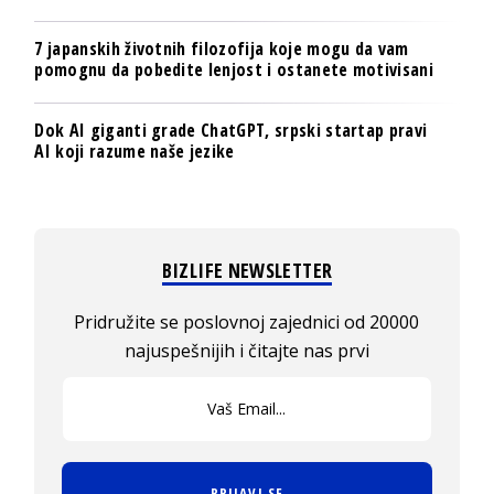
7 japanskih životnih filozofija koje mogu da vam
pomognu da pobedite lenjost i ostanete motivisani
Dok AI giganti grade ChatGPT, srpski startap pravi
AI koji razume naše jezike
BIZLIFE NEWSLETTER
Pridružite se poslovnoj zajednici od 20000
najuspešnijih i čitajte nas prvi
PRIJAVI SE