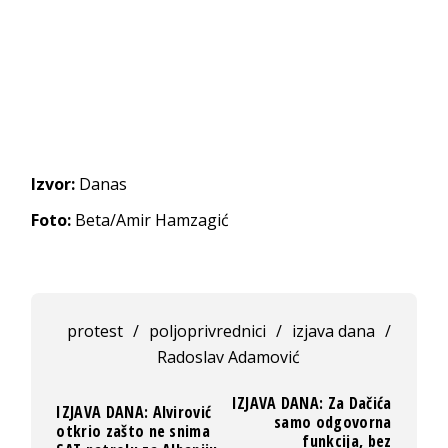
Izvor:
Danas
Foto:
Beta/Amir Hamzagić
protest
/
poljoprivrednici
/
izjava dana
/
Radoslav Adamović
IZJAVA DANA: Za Dačića
IZJAVA DANA: Alvirović
samo odgovorna
otkrio zašto ne snima
funkcija, bez