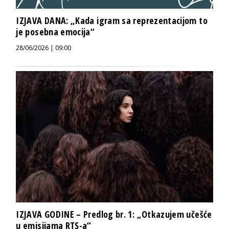
IZJAVA DANA: „Kada igram sa reprezentacijom to
je posebna emocija“
28/06/2026 | 09:00
IZJAVA GODINE – Predlog br. 1: „Otkazujem učešće
u emisijama RTS-a“