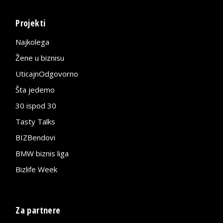
Projekti
Najkolega
Žene u biznisu
UticajnOdgovorno
Šta jedemo
30 ispod 30
Tasty Talks
BIZBendovi
BMW biznis liga
Bizlife Week
Za partnere