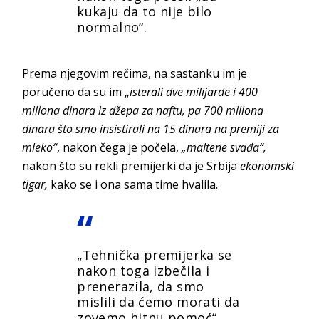
kukaju da to nije bilo
normalno“.
Prema njegovim rečima, na sastanku im je
poručeno da su im „
isterali dve milijarde i 400
miliona dinara iz džepa za naftu, pa 700 miliona
dinara što smo insistirali na 15 dinara na premiji za
mleko“
, nakon čega je počela,
„maltene svađa“,
nakon što su rekli premijerki da je Srbija
ekonomski
tigar,
kako se i ona sama time hvalila.
„Tehnička premijerka se
nakon toga izbečila i
prenerazila, da smo
mislili da ćemo morati da
zovemo hitnu pomoć“,