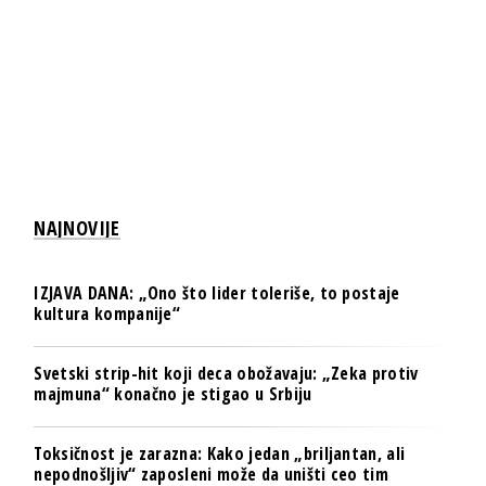
NAJNOVIJE
IZJAVA DANA: „Ono što lider toleriše, to postaje
kultura kompanije“
Svetski strip-hit koji deca obožavaju: „Zeka protiv
majmuna“ konačno je stigao u Srbiju
Toksičnost je zarazna: Kako jedan „briljantan, ali
nepodnošljiv“ zaposleni može da uništi ceo tim