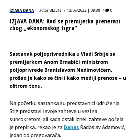
IZJAVA DANA
autor
BIZLife
12/08/2022 | 09:38
0
IZJAVA DANA: Kad se premijerka prenerazi
zbog „ekonomskog tigra“
Sastanak poljoprivrednika u Vladi Srbije sa
premijerkom Anom Brnabić i ministrom
poljoprivrede Branislavom Nedimovićem,
prošao je kako se čini i kako mediji prenose – u
oštrom tonu.
Na početku sastanka su predstavnici udruženja
Stig predstavili svoje zahteve u vezi sa
suncokretom, ali kada ostali izneli zahteve počela
je prepirka, rekao je za
Danas
Radoslav Adamović,
jedan od pregovarača.