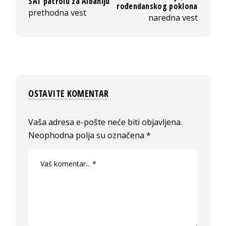
SAT patrolu za Albaniju
rođendanskog poklona
prethodna vest
naredna vest
OSTAVITE KOMENTAR
Vaša adresa e-pošte neće biti objavljena.
Neophodna polja su označena
*