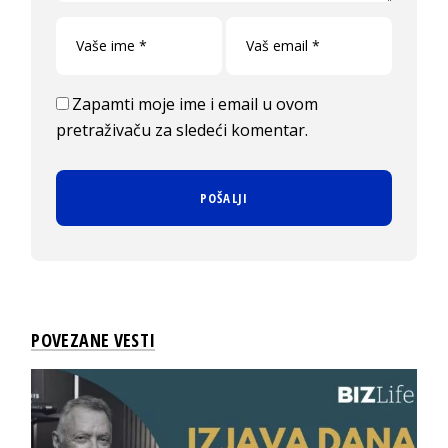
Zapamti moje ime i email u ovom
pretraživaču za sledeći komentar.
POVEZANE VESTI