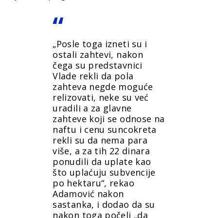
„Posle toga izneti su i
ostali zahtevi, nakon
čega su predstavnici
Vlade rekli da pola
zahteva negde moguće
relizovati, neke su već
uradili a za glavne
zahteve koji se odnose na
naftu i cenu suncokreta
rekli su da nema para
više, a za tih 22 dinara
ponudili da uplate kao
što uplaćuju subvencije
po hektaru“, rekao
Adamović nakon
sastanka, i dodao da su
nakon toga počeli „da