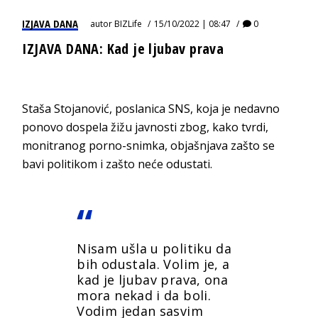
IZJAVA DANA
autor
BIZLife
15/10/2022 | 08:47
0
IZJAVA DANA: Kad je ljubav prava
Staša Stojanović, poslanica SNS, koja je nedavno
ponovo dospela žižu javnosti zbog, kako tvrdi,
monitranog porno-snimka, objašnjava zašto se
bavi politikom i zašto neće odustati.
Nisam ušla u politiku da
bih odustala. Volim je, a
kad je ljubav prava, ona
mora nekad i da boli.
Vodim jedan sasvim