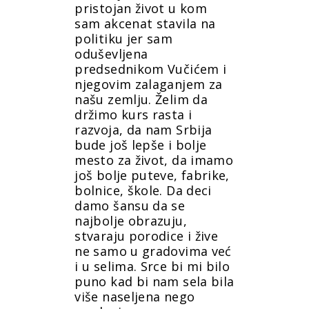
pristojan život u kom
sam akcenat stavila na
politiku jer sam
oduševljena
predsednikom Vučićem i
njegovim zalaganjem za
našu zemlju. Želim da
držimo kurs rasta i
razvoja, da nam Srbija
bude još lepše i bolje
mesto za život, da imamo
još bolje puteve, fabrike,
bolnice, škole. Da deci
damo šansu da se
najbolje obrazuju,
stvaraju porodice i žive
ne samo u gradovima već
i u selima. Srce bi mi bilo
puno kad bi nam sela bila
više naseljena nego