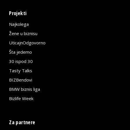
Projekti
Najkolega
Žene u biznisu
UticajnOdgovorno
Šta jedemo
30 ispod 30
Tasty Talks
BIZBendovi
BMW biznis liga
Bizlife Week
Za partnere