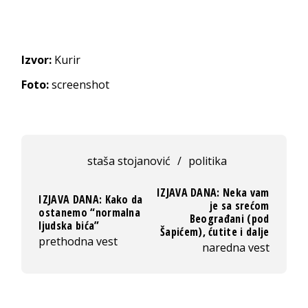
Izvor:
Kurir
Foto:
screenshot
staša stojanović
/
politika
IZJAVA DANA: Neka vam
IZJAVA DANA: Kako da
je sa srećom
ostanemo “normalna
Beograđani (pod
ljudska bića”
Šapićem), ćutite i dalje
prethodna vest
naredna vest