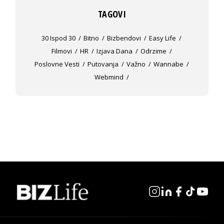
TAGOVI
30 Ispod 30
Bitno
Bizbendovi
Easy Life
Filmovi
HR
Izjava Dana
Odrzime
Poslovne Vesti
Putovanja
Važno
Wannabe
Webmind