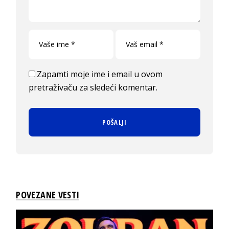
Zapamti moje ime i email u ovom
pretraživaču za sledeći komentar.
POVEZANE VESTI