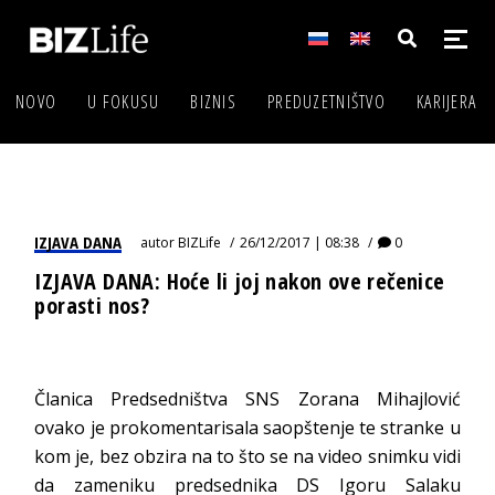
NOVO
U FOKUSU
BIZNIS
PREDUZETNIŠTVO
KARIJERA
IZJAVA DANA
autor
BIZLife
26/12/2017 | 08:38
0
IZJAVA DANA: Hoće li joj nakon ove rečenice
porasti nos?
Članica Predsedništva SNS Zorana Mihajlović
ovako je prokomentarisala saopštenje te stranke u
kom je, bez obzira na to što se na video snimku vidi
da zameniku predsednika DS Igoru Salaku