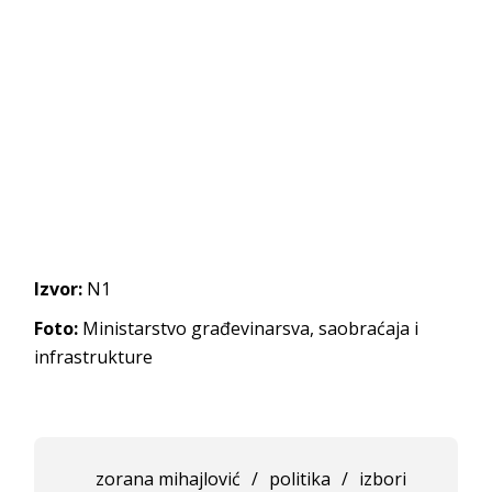
Izvor:
N1
Foto:
Ministarstvo građevinarsva, saobraćaja i
infrastrukture
zorana mihajlović
/
politika
/
izbori