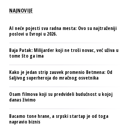
NAJNOVIJE
AI neće pojesti sva radna mesta: Ovo su najtraženiji
poslovi u Evropi u 2026.
Baja Patak: Milijarder koji ne troši novac, već uživa u
tome što ga ima
Kako je jedan strip zauvek promenio Betmena: Od
šaljivog superheroja do mračnog osvetnika
Osam filmova koji su predvideli budućnost u kojoj
danas živimo
Bacamo tone hrane, a srpski startap je od toga
napravio biznis