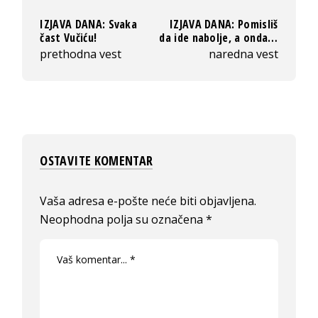
IZJAVA DANA: Svaka
IZJAVA DANA: Pomisliš
čast Vučiću!
da ide nabolje, a onda…
prethodna vest
naredna vest
OSTAVITE KOMENTAR
Vaša adresa e-pošte neće biti objavljena.
Neophodna polja su označena
*