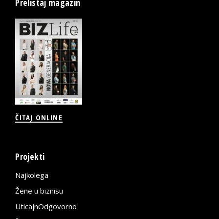
Prelistaj magazin
ČITAJ ONLINE
Projekti
Najkolega
Žene u biznisu
UticajnOdgovorno