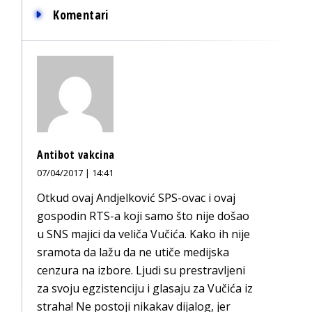
Komentari
Antibot vakcina
07/04/2017 | 14:41
Otkud ovaj Andjelković SPS-ovac i ovaj
gospodin RTS-a koji samo što nije došao
u SNS majici da veliča Vučića. Kako ih nije
sramota da lažu da ne utiče medijska
cenzura na izbore. Ljudi su prestravljeni
za svoju egzistenciju i glasaju za Vučića iz
straha! Ne postoji nikakav dijalog, jer