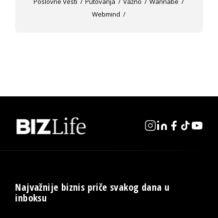
Poslovne Vesti
Putovanja
Važno
Wannabe
Webmind
Najvažnije biznis priče svakog dana u
inboksu