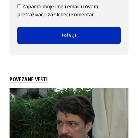
Zapamti moje ime i email u ovom
pretraživaču za sledeći komentar.
POVEZANE VESTI