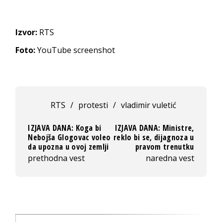
Izvor:
RTS
Foto:
YouTube screenshot
RTS
/
protesti
/
vladimir vuletić
IZJAVA DANA: Koga bi
IZJAVA DANA: Ministre,
Nebojša Glogovac voleo
reklo bi se, dijagnoza u
da upozna u ovoj zemlji
pravom trenutku
prethodna vest
naredna vest