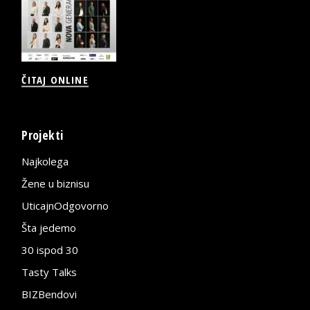
ČITAJ ONLINE
Projekti
Najkolega
Žene u biznisu
UticajnOdgovorno
Šta jedemo
30 ispod 30
Tasty Talks
BIZBendovi