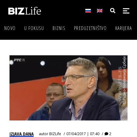
NOVO
U FOKUSU
BIZNIS
PREDUZETNIŠTVO
KARIJERA
IZJAVA DANA
autor
BIZLife
07/04/2017 | 07:40
2