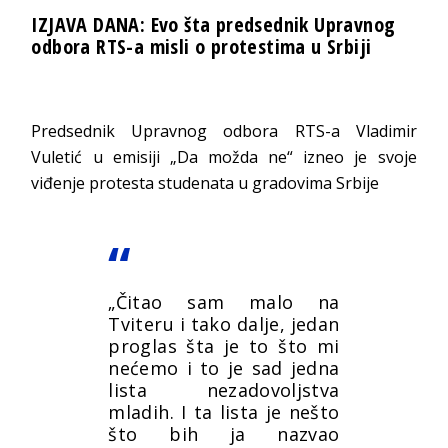
IZJAVA DANA: Evo šta predsednik Upravnog
odbora RTS-a misli o protestima u Srbiji
Predsednik Upravnog odbora RTS-a Vladimir
Vuletić u emisiji „Da možda ne“ izneo je svoje
viđenje protesta studenata u gradovima Srbije
„Čitao sam malo na
Tviteru i tako dalje, jedan
proglas šta je to što mi
nećemo i to je sad jedna
lista nezadovoljstva
mladih. I ta lista je nešto
što bih ja nazvao