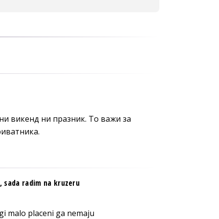
ни викенд ни празник. То важи за
риватника.
 sada radim na kruzeru
gi malo placeni ga nemaju