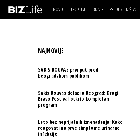
NOVO
U FOKUSU
BIZNIS
PREDUZETNIŠTVO
IZJAVA DANA
BIZNIS SCENA
VIDEO
REAL ESTATE
IZJAVA DANA
BIZNIS SCENA
BREND I KOMUNIKACI
VIDEO
REAL ESTATE
ESG & ENERGY
NAJNOVIJE
BREND I KOMUNIKACI
BANKE
ESG & ENERGY
OSIGURANJE
SAKIS ROUVAS prvi put pred
BANKE
beogradskom publikom
TECH I AI
OSIGURANJE
BIZNIS & SPORT
Sakis Rouvas dolazi u Beograd: Dragi
TECH I AI
Bravo Festival otkrio kompletan
PULS REGIONA
program
BIZNIS & SPORT
NOVO NA RAFU
PULS REGIONA
Leto bez neprijatnih iznenađenja: Kako
reagovati na prve simptome urinarne
NOVO NA RAFU
infekcije