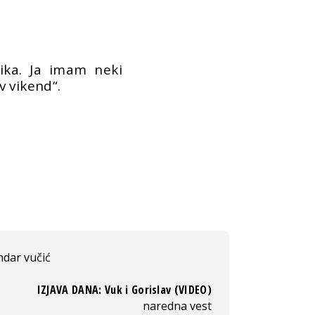
ika. Ja imam neki
 vikend“.
ndar vučić
IZJAVA DANA: Vuk i Gorislav (VIDEO)
naredna vest