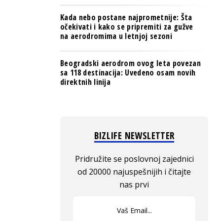
Kada nebo postane najprometnije: Šta
očekivati i kako se pripremiti za gužve
na aerodromima u letnjoj sezoni
Beogradski aerodrom ovog leta povezan
sa 118 destinacija: Uvedeno osam novih
direktnih linija
BIZLIFE NEWSLETTER
Pridružite se poslovnoj zajednici
od 20000 najuspešnijih i čitajte
nas prvi