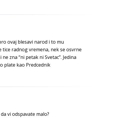
ro ovaj blesavi narod i to mu
e tice radnog vremena, nek se osvrne
i ne zna “ni petak ni Svetac”. Jedina
vno plate kao Predcednik
A da vi odspavate malo?