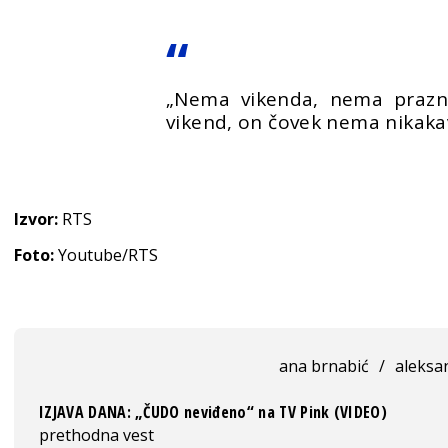
„Nema vikenda, nema prazn
vikend, on čovek nema nikakav
Izvor:
RTS
Foto:
Youtube/RTS
ana brnabić
/
aleksa
IZJAVA DANA: „ČUDO neviđeno“ na TV Pink (VIDEO)
prethodna vest