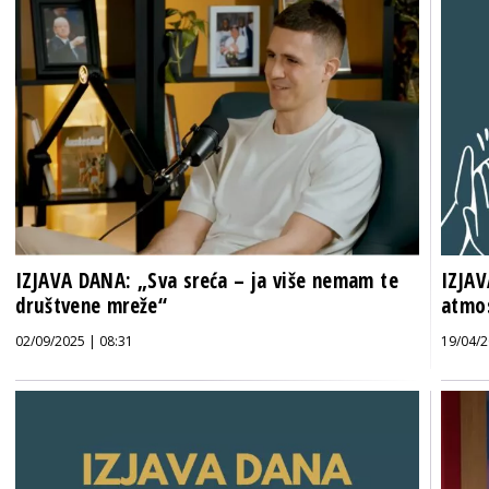
IZJAVA DANA: „Sva sreća – ja više nemam te
IZJAV
društvene mreže“
atmo
02/09/2025 | 08:31
19/04/2