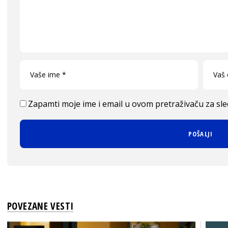
Zapamti moje ime i email u ovom pretraživaču za sl
POVEZANE VESTI