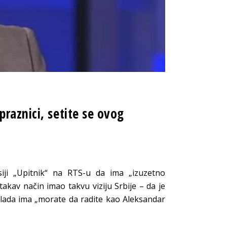
raznici, setite se ovog
siji „Upitnik“ na RTS-u da ima „izuzetno
akav način imao takvu viziju Srbije – da je
Vlada ima „morate da radite kao Aleksandar