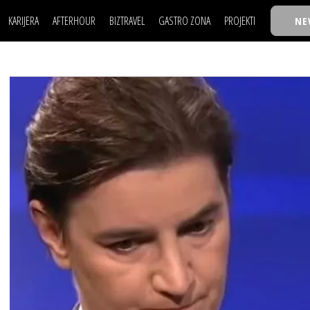
KARIJERA
AFTERHOUR
BIZTRAVEL
GASTRO ZONA
PROJEKTI
NE
POSAO
FILM I SCENA
NAJKOLEGA
LJUDI (HR)
KNJIGE
TASTY TALKS
POSAO
FILM I SCENA
NAJKOLEGA
JE
MOJ UGAO
AUTO SVET
30 ISPOD 30
LJUDI (HR)
KNJIGE
TASTY TALKS
USAVRŠAVANJE
STIL
BACK TO OFFICE/SCHOOL
JE
MOJ UGAO
AUTO SVET
30 ISPOD 30
KNOW-HOW
WELLBEING
BIZBENDOVI
USAVRŠAVANJE
STIL
BACK TO OFFICE/SCHOOL
BIZKOLEGIJUM
KNOW-HOW
WELLBEING
BIZBENDOVI
BMW BIZNIS LIGA
BIZKOLEGIJUM
BIZLIFE WEEK
BMW BIZNIS LIGA
IZJAVA GODINE
BIZLIFE WEEK
IZJAVA GODINE