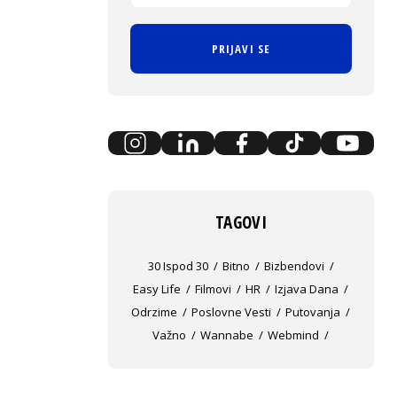
PRIJAVI SE
TAGOVI
30 Ispod 30
Bitno
Bizbendovi
Easy Life
Filmovi
HR
Izjava Dana
Odrzime
Poslovne Vesti
Putovanja
Važno
Wannabe
Webmind