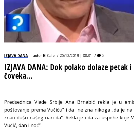
IZJAVA DANA
autor
BIZLife
25/12/2019 | 08:31
5
IZJAVA DANA: Dok polako dolaze petak i p
čoveka…
Predsednica Vlade Srbije Ana Brnabić rekla je u emi
poštovanje prema Vučiću“ i da ne zna nikoga „da je na t
znao dušu našeg naroda“. Rekla je i da za uspehe koje 
Vučić, dan i noć“.