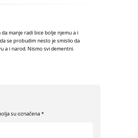
da manje radi bice bolje njemu a i
da se probudim nesto je smislio da
vu a i narod. Nismo svi dementni.
olja su označena
*