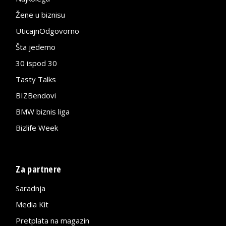
Žene u biznisu
UticajnOdgovorno
Šta jedemo
30 ispod 30
Tasty Talks
BIZBendovi
BMW biznis liga
Bizlife Week
Za partnere
Saradnja
Media Kit
Pretplata na magazin