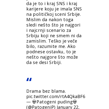
da je to i kraj SNS i kraj
karijere koju je imala SNS
na političkoj sceni Srbije.
Mislim da nakon toga
sledi nešto što je najgori
i najcrnji scenario za
Srbiju koji ne smem ni da
zamislim. Teško je veče
bilo, razumite me. Ako
podnese ostavku, to je
nešto najgore što može
da se desi Srbiji.
Drama bez blama.
pic.twitter.com/rtA4QkaBF6
— 💀Patogeni puding💀
(@PatogeniP)
January 22,