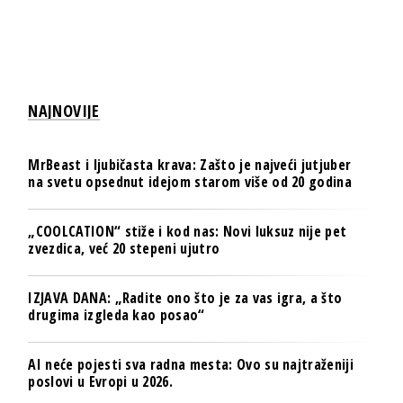
NAJNOVIJE
MrBeast i ljubičasta krava: Zašto je najveći jutjuber
na svetu opsednut idejom starom više od 20 godina
„COOLCATION“ stiže i kod nas: Novi luksuz nije pet
zvezdica, već 20 stepeni ujutro
IZJAVA DANA: „Radite ono što je za vas igra, a što
drugima izgleda kao posao“
AI neće pojesti sva radna mesta: Ovo su najtraženiji
poslovi u Evropi u 2026.