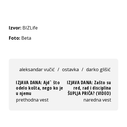
Izvor:
BIZLife
Foto:
Beta
aleksandar vučić
/
ostavka
/
darko glišić
IZJAVA DANA: Аjd` što
IZJAVA DANA: Zašto su
odelo košta, nego ko je
red, rad i disciplina
u njemu
ŠUPLJA PRIČA? (VIDEO)
prethodna vest
naredna vest