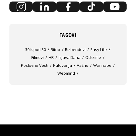
TAGOVI
30 Ispod 30
Bitno
Bizbendovi
Easy Life
Filmovi
HR
Izjava Dana
Odrzime
Poslovne Vesti
Putovanja
Važno
Wannabe
Webmind