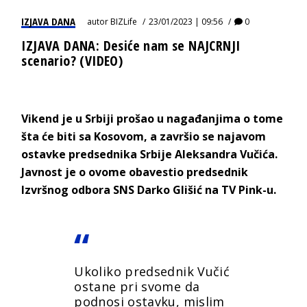
IZJAVA DANA
autor
BIZLife
23/01/2023 | 09:56
0
IZJAVA DANA: Desiće nam se NAJCRNJI
scenario? (VIDEO)
Vikend je u Srbiji prošao u nagađanjima o tome
šta će biti sa Kosovom, a završio se najavom
ostavke predsednika Srbije Aleksandra Vučića.
Javnost je o ovome obavestio predsednik
Izvršnog odbora SNS Darko Glišić na TV Pink-u.
Ukoliko predsednik Vučić
ostane pri svome da
podnosi ostavku, mislim