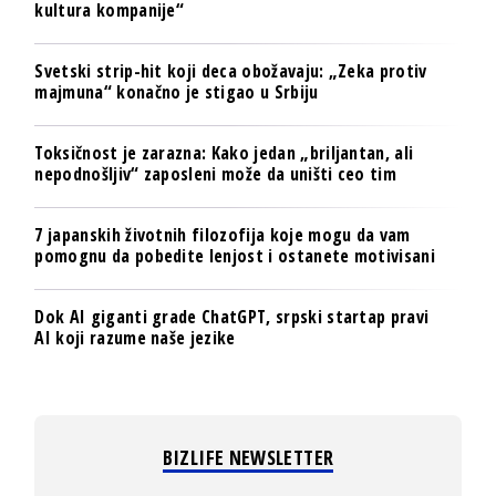
kultura kompanije“
Svetski strip-hit koji deca obožavaju: „Zeka protiv
majmuna“ konačno je stigao u Srbiju
Toksičnost je zarazna: Kako jedan „briljantan, ali
nepodnošljiv“ zaposleni može da uništi ceo tim
7 japanskih životnih filozofija koje mogu da vam
pomognu da pobedite lenjost i ostanete motivisani
Dok AI giganti grade ChatGPT, srpski startap pravi
AI koji razume naše jezike
BIZLIFE NEWSLETTER