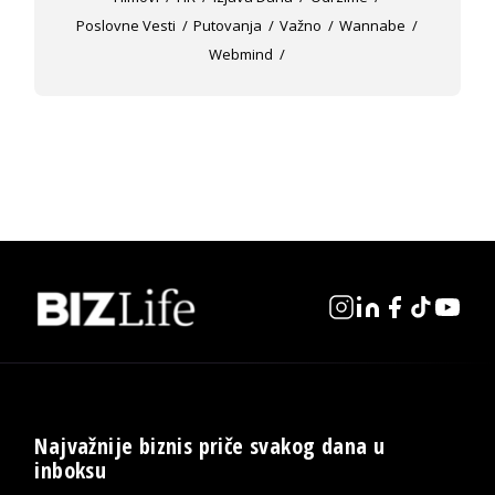
Poslovne Vesti
Putovanja
Važno
Wannabe
Webmind
Najvažnije biznis priče svakog dana u
inboksu