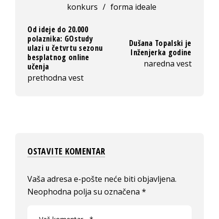
konkurs
/
forma ideale
Od ideje do 20.000
polaznika: GOstudy
Dušana Topalski je
ulazi u četvrtu sezonu
Inženjerka godine
besplatnog online
naredna vest
učenja
prethodna vest
OSTAVITE KOMENTAR
Vaša adresa e-pošte neće biti objavljena.
Neophodna polja su označena
*