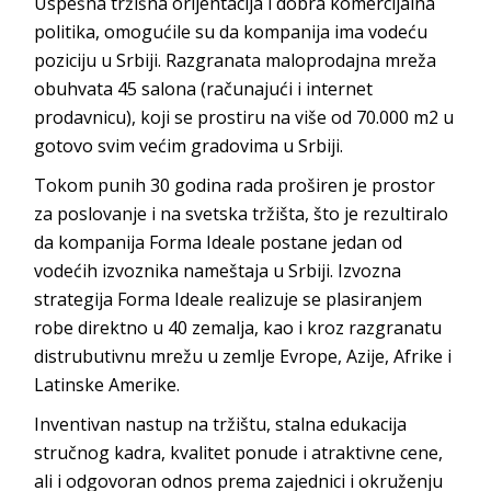
Uspešna tržišna orijentacija i dobra komercijalna
politika, omogućile su da kompanija ima vodeću
poziciju u Srbiji. Razgranata maloprodajna mreža
obuhvata 45 salona (računajući i internet
prodavnicu), koji se prostiru na više od 70.000 m2 u
gotovo svim većim gradovima u Srbiji.
Tokom punih 30 godina rada proširen je prostor
za poslovanje i na svetska tržišta, što je rezultiralo
da kompanija Forma Ideale postane jedan od
vodećih izvoznika nameštaja u Srbiji. Izvozna
strategija Forma Ideale realizuje se plasiranjem
robe direktno u 40 zemalja, kao i kroz razgranatu
distrubutivnu mrežu u zemlje Evrope, Azije, Afrike i
Latinske Amerike.
Inventivan nastup na tržištu, stalna edukacija
stručnog kadra, kvalitet ponude i atraktivne cene,
ali i odgovoran odnos prema zajednici i okruženju