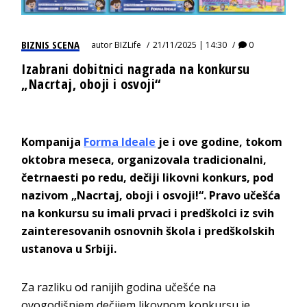
BIZNIS SCENA
autor
BIZLife
21/11/2025 | 14:30
0
Izabrani dobitnici nagrada na konkursu
„Nacrtaj, oboji i osvoji“
Kompanija
Forma Ideale
je i ove godine, tokom
oktobra meseca, organizovala tradicionalni,
četrnaesti po redu, dečiji likovni konkurs, pod
nazivom „Nacrtaj, oboji i osvoji!“. Pravo učešća
na konkursu su imali prvaci i predškolci iz svih
zainteresovanih osnovnih škola i predškolskih
ustanova u Srbiji.
Za razliku od ranijih godina učešće na
ovogodišnjem dečijem likovnom konkursu je,