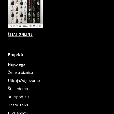
ČITAJ ONLINE
Projekti
Najkolega
Žene u biznisu
UticajnOdgovorno
Šta jedemo
30 ispod 30
Tasty Talks
BIZBendovi