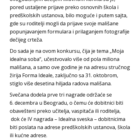
pored ustaljene prijave preko osnovnih škola i
predškolskih ustanova, bilo moguće i putem sajta,
gde su roditelji mogli da prijave svoje mališane
popunjavanjem formulara i prilaganjem fotografije
dečijeg crteža.
Do sada je na ovom konkursu, čija je tema „Moja
idealna soba“, učestvovalo više od pola miliona
mališana, a samo ove godine je na adresu stručnog
žirija Forma Ideale, zaključno sa 31. oktobrom,
stiglo više desetina hiljada radova mališana.
Svečana dodela prve tri nagrade održaće se
6. decembra u Beogradu, o čemu će dobitnici biti
obavešteni preko učitelja, vaspitača ili roditelja,
dok će IV nagrada – Idealna sveska – dobitnicima
biti poslata na adrese predškolskih ustanova, škola
ili kućne adrese.