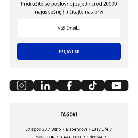
Pridružite se poslovnoj zajednici od 20000
najuspešnijih i čitajte nas prvi
PRIJAVI SE
TAGOVI
30 Ispod 30
Bitno
Bizbendovi
Easy Life
Filmovi
HR
Izjava Dana
Odrzime