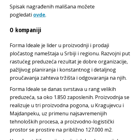
Spisak nagrađenih mališana možete
pogledati
ovde
.
O kompaniji
Forma Ideale je lider u proizvodnji i prodaji
pločastog nameštaja u Srbiji i regionu. Razvojni put
rastućeg preduzeća rezultat je dobre organizacije,
pažljivog planiranja i konstantnog i detaljnog
proučavanja zahteva tržišta i odgovaranja na njih.
Forma Ideale se danas svrstava u rang velikih
preduzeća, sa oko 1.850 zaposlenih. Proizvodnja se
realizuje u tri proizvodna pogona, u Kragujevcu i
Majdanpeku, uz primenu najsavremenijih
tehnoloških procesa, a proizvodno-logistički
prostor se prostire na približno 127.000 m2.