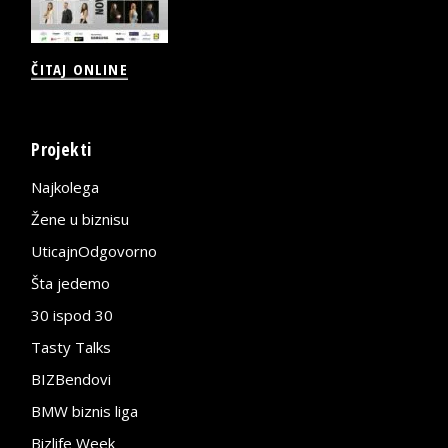
ČITAJ ONLINE
Projekti
Najkolega
Žene u biznisu
UticajnOdgovorno
Šta jedemo
30 ispod 30
Tasty Talks
BIZBendovi
BMW biznis liga
Bizlife Week