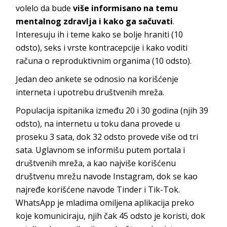
volelo da bude
više informisano na temu
mentalnog zdravlja i kako ga sačuvati
.
Interesuju ih i teme kako se bolje hraniti (10
odsto), seks i vrste kontracepcije i kako voditi
računa o reproduktivnim organima (10 odsto).
Jedan deo ankete se odnosio na korišćenje
interneta i upotrebu društvenih mreža.
Populacija ispitanika između 20 i 30 godina (njih 39
odsto), na internetu u toku dana provede u
proseku 3 sata, dok 32 odsto provede više od tri
sata. Uglavnom se informišu putem portala i
društvenih mreža, a kao najviše korišćenu
društvenu mrežu navode Instagram, dok se kao
najređe korišćene navode Tinder i Tik-Tok.
WhatsApp je mladima omiljena aplikacija preko
koje komuniciraju, njih čak 45 odsto je koristi, dok