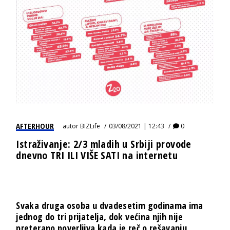
AFTERHOUR
autor
BIZLife
03/08/2021 | 12:43
0
Istraživanje: 2/3 mladih u Srbiji provode
dnevno TRI ILI VIŠE SATI na internetu
Svaka druga osoba u dvadesetim godinama ima
jednog do tri prijatelja, dok većina njih nije
preterano poverljiva kada je reč o rešavanju