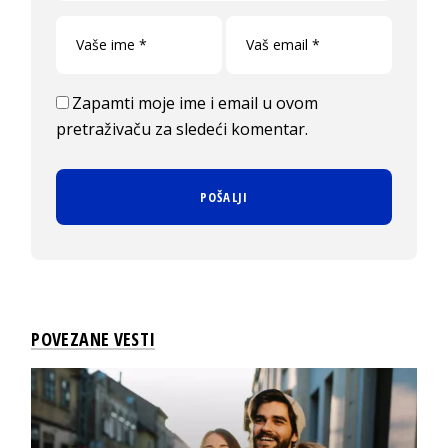
Zapamti moje ime i email u ovom
pretraživaču za sledeći komentar.
POVEZANE VESTI