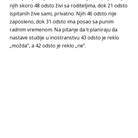
njih skoro 48 odsto živi sa roditeljima, dok 21 odsto
ispitanih žive sami, privatno. Njih 46 odsto nije
zaposleno, dok 31 odsto ima posao sa punim
radnim vremenom. Na pitanje da li planiraju da
nastave studije u inostranstvu 43 odsto je reklo
„možda”, a 42 odsto je reklo „ne”.