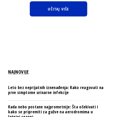
UČITAJ VIŠE
NAJNOVIJE
Leto bez neprijatnih iznenađenja: Kako reagovati na
prve simptome urinarne infekcije
Kada nebo postane najprometnije: Šta očekivati i
kako se pripremiti za gužve na aerodromima u
letnjoj sezoni