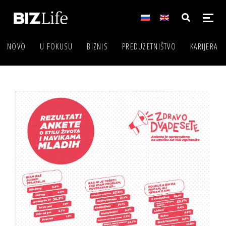
NOVO
U FOKUSU
BIZNIS
PREDUZETNIŠTVO
KARIJERA