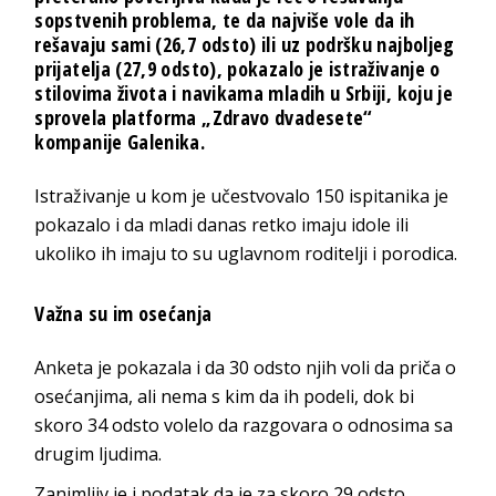
sopstvenih problema, te da najviše vole da ih
rešavaju sami (26,7 odsto) ili uz podršku najboljeg
prijatelja (27,9 odsto), pokazalo je istraživanje o
stilovima života i navikama mladih u Srbiji, koju je
sprovela platforma „Zdravo dvadesete“
kompanije Galenika.
Istraživanje u kom je učestvovalo 150 ispitanika je
pokazalo i da mladi danas retko imaju idole ili
ukoliko ih imaju to su uglavnom roditelji i porodica.
Važna su im osećanja
Anketa je pokazala i da 30 odsto njih voli da priča o
osećanjima, ali nema s kim da ih podeli, dok bi
skoro 34 odsto volelo da razgovara o odnosima sa
drugim ljudima.
Zanimljiv je i podatak da je za skoro 29 odsto