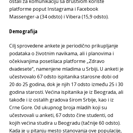
ostali za komunikaciju sa društvom koriste
platforme poput Instagrama i Facebook
Massenger-a (34 odsto) i Vibera (15,9 odsto).
Demografija
Cilj sprovedene ankete je periodično prikupljanje
podataka o životnim navikama, ali i planovima i
očekivanjima posetilaca platforme „Zdravo
dvadesete“, namenjene mladima u Srbiji
.
U anketi je
učestvovalo 67 odsto ispitanika starosne dobi od
20 do 25 godina, dok je njih 17 odsto između 25 i 30
godina starosti. Većina ispitanika je iz Beograda, ali
takođe i iz ostalih gradova širom Srbije, kao i iz
Crne Gore. Od ukupnog broja mladih koji su
učestvovali u anketi, 67 odsto čine studenti, od
kojih većina studira u Beogradu (tačnije 60 odsto).
Kada je u pitanju mesto stanovanja ove populacije,