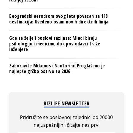
Beogradski aerodrom ovog leta povezan sa 118
destinacija: Uvedeno osam novih direktnih linija
Gde se želje i poslovi razilaze: Mladi biraju
psihologiju i medicinu, dok poslodavci traže
inženjere
Zaboravite Mikonos i Santorini: Proglašeno je
najlepše grčko ostrvo za 2026.
BIZLIFE NEWSLETTER
Pridružite se poslovnoj zajednici od 20000
najuspešnijih i čitajte nas prvi