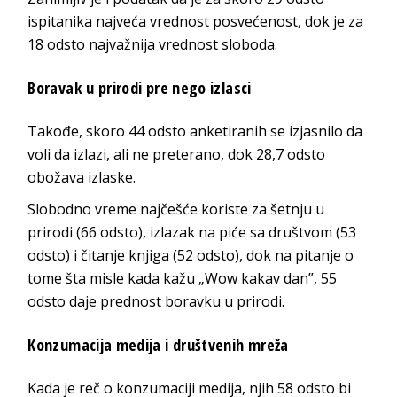
ispitanika najveća vrednost posvećenost, dok je za
18 odsto najvažnija vrednost sloboda.
Boravak u prirodi pre nego izlasci
Takođe, skoro 44 odsto anketiranih se izjasnilo da
voli da izlazi, ali ne preterano, dok 28,7 odsto
obožava izlaske.
Slobodno vreme najčešće koriste za šetnju u
prirodi (66 odsto), izlazak na piće sa društvom (53
odsto) i čitanje knjiga (52 odsto), dok na pitanje o
tome šta misle kada kažu „Wow kakav dan”, 55
odsto daje prednost boravku u prirodi.
Konzumacija medija i društvenih mreža
Kada je reč o konzumaciji medija, njih 58 odsto bi