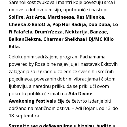
Šarenolikost zvukova i mantri koje povezuju srca i
umove u duhovnu misiju, upotpuniće i nastupi
Solfire, Ast Arta, Martineesa, Ras Milenka,
Cheeka & BaloO-a, Pop Hor Radija, Dub Duba, Lo
Fi Falafela, Drum’n’zeza, Nektarija, Banzae,
BalkanElektra, Charmer Sheikhsa i DJ/MC Killo
Killa.
Celokupnim sadržajem, program Pachamama
powered by Rosa bine najavljuje i nastavak Exitovih
zalaganja za izgradnju zajednice svesnih i srećnih
pojedinaca, povezanih dobrim vibracijama i čistom
ljubavlju, a narednu priliku da se priključi ovom
pokretu publika će imati na
Ada Divine
Awakening festivalu
čije će četvrto izdanje biti
održano na matičnom ostrvu – Adi Bojani, od 13. do
18. septembra.
Saznajte sve o dešavanjima u biznisu, budite u