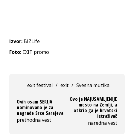
Izvor:
BIZLife
Foto:
EXIT promo
exit festival
/
exit
/
Svesna muzika
Ovo je NAJUSAMLJENIJE
Ovih osam SERIJA
mesto na Zemlji, a
nominovano je za
otkrio ga je hrvatski
nagrade Srce Sarajeva
istraživač
prethodna vest
naredna vest