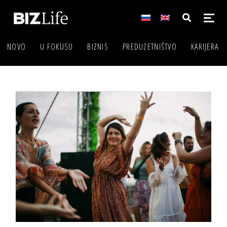
NOVO
U FOKUSU
BIZNIS
PREDUZETNIŠTVO
KARIJERA