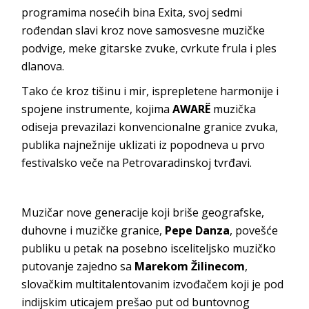
programima nosećih bina Exita, svoj sedmi
rođendan slavi kroz nove samosvesne muzičke
podvige, meke gitarske zvuke, cvrkute frula i ples
dlanova.
Tako će kroz tišinu i mir, isprepletene harmonije i
spojene instrumente, kojima
AWARË
muzička
odiseja prevazilazi konvencionalne granice zvuka,
publika najnežnije uklizati iz popodneva u prvo
festivalsko veče na Petrovaradinskoj tvrđavi.
Muzičar nove generacije koji briše geografske,
duhovne i muzičke granice,
Pepe Danza
, povešće
publiku u petak na posebno isceliteljsko muzičko
putovanje zajedno sa
Marekom Žilinecom
,
slovačkim multitalentovanim izvođačem koji je pod
indijskim uticajem prešao put od buntovnog