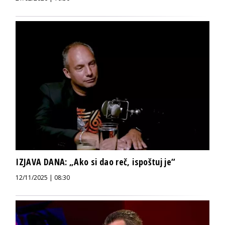
IZJAVA DANA: „Ako si dao reč, ispoštuj je“
12/11/2025 | 08:30