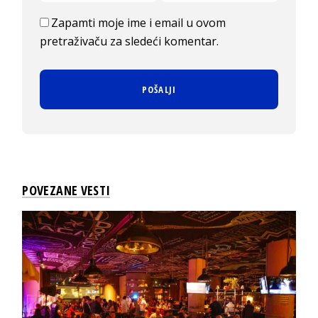
Zapamti moje ime i email u ovom
pretraživaču za sledeći komentar.
POVEZANE VESTI