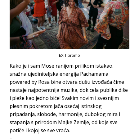
EXIT promo
Kako je i sam Mose ranijom prilikom istakao,
snažna ujediniteljska energija Pachamama
powered by Rosa bine otvara dušu izvođača čime
nastaje najpotentnija muzika, dok cela publika diše
i pleše kao jedno biće! Svakim novim i svesnijim
plesnim pokretom jača osećaj istinskog
pripadanja, slobode, harmonije, dubokog mira i
stapanja s prirodom Majke Zemlje, od koje sve
potiče i kojoj se sve vraća.