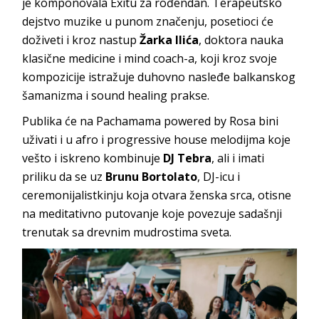
je komponovala Exitu za rođendan. Terapeutsko
dejstvo muzike u punom značenju, posetioci će
doživeti i kroz nastup
Žarka Ilića
, doktora nauka
klasične medicine i mind coach-a, koji kroz svoje
kompozicije istražuje duhovno nasleđe balkanskog
šamanizma i sound healing prakse.
Publika će na Pachamama powered by Rosa bini
uživati i u afro i progressive house melodijma koje
vešto i iskreno kombinuje
DJ Tebra
, ali i imati
priliku da se uz
Brunu Bortolato
, DJ-icu i
ceremonijalistkinju koja otvara ženska srca, otisne
na meditativno putovanje koje povezuje sadašnji
trenutak sa drevnim mudrostima sveta.