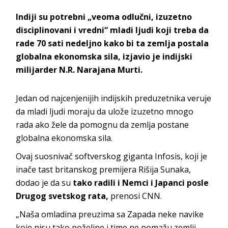
Indiji su potrebni „veoma odlučni, izuzetno
disciplinovani i vredni“ mladi ljudi koji treba da
rade 70 sati nedeljno kako bi ta zemlja postala
globalna ekonomska sila, izjavio je indijski
milijarder N.R. Narajana Murti.
Jedan od najcenjenijih indijskih preduzetnika veruje
da mladi ljudi moraju da ulože izuzetno mnogo
rada ako žele da pomognu da zemlja postane
globalna ekonomska sila.
Ovaj suosnivač softverskog giganta Infosis, koji je
inače tast britanskog premijera Rišija Sunaka,
dodao je da su
tako radili i Nemci i Japanci posle
Drugog svetskog rata,
prenosi CNN.
„Naša omladina preuzima sa Zapada neke navike
koje nisu tako poželjne i time ne pomažu zemlji.