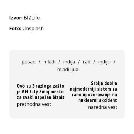
Izvor:
BIZLife
Foto:
Unsplash
posao
/
mladi
/
indija
/
rad
/
indijci
/
mladi ljudi
Srbija dobila
Ovo su 3 razloga zašto
najmoderniji sistem za
je AFI City Zmaj mesto
rano upozoravanje na
za svaki uspešan biznis
nuklearni akcident
prethodna vest
naredna vest