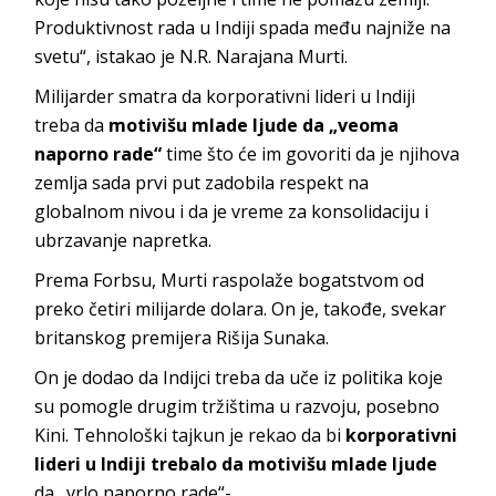
Produktivnost rada u Indiji spada među najniže na
svetu“, istakao je N.R. Narajana Murti.
Milijarder smatra da korporativni lideri u Indiji
treba da
motivišu mlade ljude da „veoma
naporno rade“
time što će im govoriti da je njihova
zemlja sada prvi put zadobila respekt na
globalnom nivou i da je vreme za konsolidaciju i
ubrzavanje napretka.
Prema Forbsu, Murti raspolaže bogatstvom od
preko četiri milijarde dolara. On je, takođe, svekar
britanskog premijera Rišija Sunaka.
On je dodao da Indijci treba da uče iz politika koje
su pomogle drugim tržištima u razvoju, posebno
Kini. Tehnološki tajkun je rekao da bi
korporativni
lideri u Indiji trebalo da motivišu mlade ljude
da „vrlo naporno rade“-