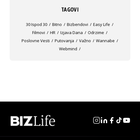
TAGOVI
30 Ispod 30
Bitno
Bizbendovi
Easy Life
Filmovi
HR
Izjava Dana
Odrzime
Poslovne Vesti
Putovanja
Važno
Wannabe
Webmind