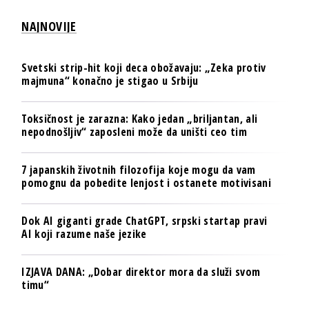
NAJNOVIJE
Svetski strip-hit koji deca obožavaju: „Zeka protiv
majmuna“ konačno je stigao u Srbiju
Toksičnost je zarazna: Kako jedan „briljantan, ali
nepodnošljiv“ zaposleni može da uništi ceo tim
7 japanskih životnih filozofija koje mogu da vam
pomognu da pobedite lenjost i ostanete motivisani
Dok AI giganti grade ChatGPT, srpski startap pravi
AI koji razume naše jezike
IZJAVA DANA: „Dobar direktor mora da služi svom
timu“