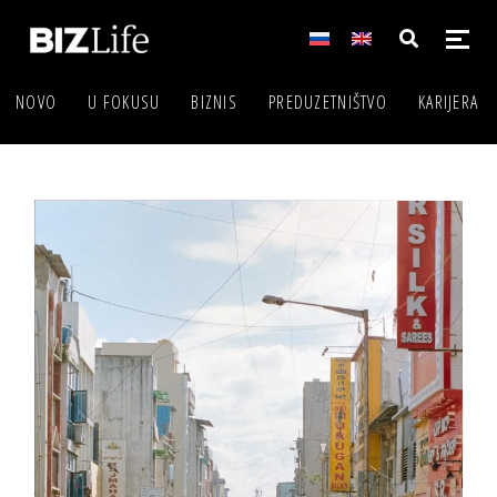
NOVO
U FOKUSU
BIZNIS
PREDUZETNIŠTVO
KARIJERA