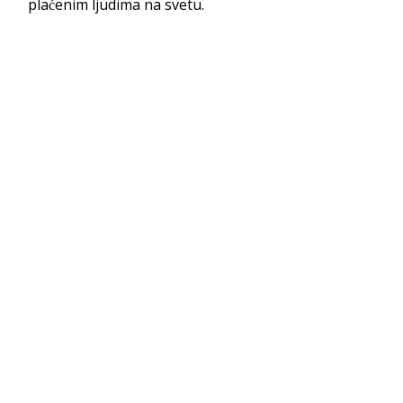
plaćenim ljudima na svetu.