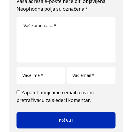
Vaša adresa e-pošte neće biti objavljena.
Neophodna polja su označena
*
Zapamti moje ime i email u ovom
pretraživaču za sledeći komentar.