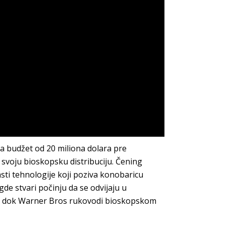
ima budžet od 20 miliona dolara pre
 svoju bioskopsku distribuciju. Čening
asti tehnologije koji poziva konobaricu
de stvari počinju da se odvijaju u
u, dok Warner Bros rukovodi bioskopskom