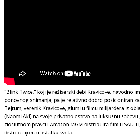
“Blink Twice,” koji je režiserski debi Kravicove, navodno 
ponovnog snimanja, pa je relativno dobro pozicioniran za
Tejtum, verenik Kravicove, glumi u filmu milijardera iz obl
(Naomi Aki) na svoje privatno ostrvo na luksuznu zabavu g
zloslutnom pravcu. Amazon MGM distribuira film u SAD-
distribucijom u ostatku sveta.