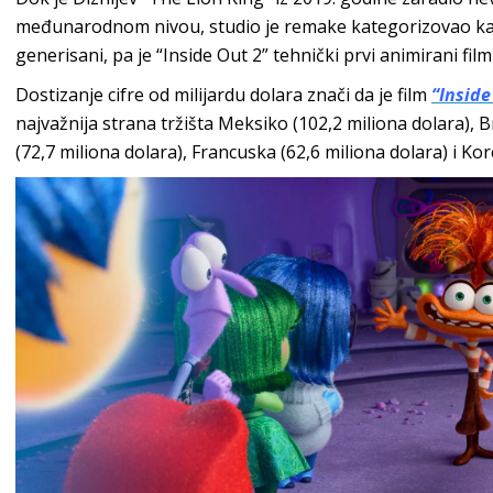
međunarodnom nivou, studio je remake kategorizovao kao 
generisani, pa je “Inside Out 2” tehnički prvi animirani fi
Dostizanje cifre od milijardu dolara znači da je film
“Inside
najvažnija strana tržišta Meksiko (102,2 miliona dolara), Br
(72,7 miliona dolara), Francuska (62,6 miliona dolara) i Kor