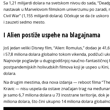
Sa 1,21 milijardi dolara na svetskom nivou do sada, “Dead
nastavak u Marvelovom filmskom univerzumu po zaradi, n
Civil War” (1,155 milijardi dolara). Očekuje se da će uskoro
i zauzeti sedmo mesto.
I Alien postiže uspehe na blagajnama
Još jedan veliki Disney film, “Alien: Romulus,” dodao je 4
i 57,8 miliona dolara globalno tokom vikenda, podižući uk
Najnovije poglavlje u dugogodišnjoj naučno-fantastičnoj h
postpandemijskih holivudskih filmova koji je uspeo u Kini,
dolara.
Na drugim mestima, dva nova izdanja — reboot filma “The C
Kravic — nisu uspela da ostave značajan trag na međunaro
je samo 6,7 miliona dolara u 73 inostrane teritorije, dok 
miliona dolara, što čini ukupno 14 miliona dolara globalno,