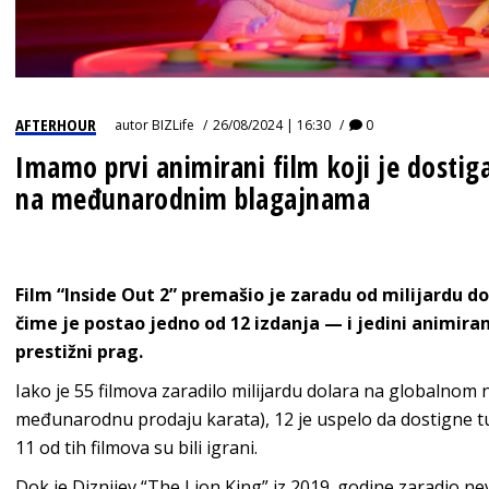
IZJAVA GODINE
AFTERHOUR
autor
BIZLife
26/08/2024 | 16:30
0
Imamo prvi animirani film koji je dosti
na međunarodnim blagajnama
Film “Inside Out 2” premašio je zaradu od milijardu
čime je postao jedno od 12 izdanja — i jedini animiran
prestižni prag.
Iako je 55 filmova zaradilo milijardu dolara na globalnom 
međunarodnu prodaju karata), 12 je uspelo da dostigne t
11 od tih filmova su bili igrani.
Dok je Diznijev “The Lion King” iz 2019. godine zaradio ne