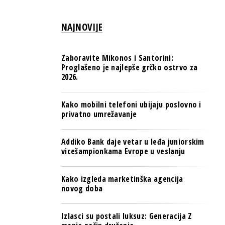
PULS REGIONA
NAJNOVIJE
NOVO NA RAFU
Zaboravite Mikonos i Santorini:
Proglašeno je najlepše grčko ostrvo za
2026.
Kako mobilni telefoni ubijaju poslovno i
privatno umrežavanje
Addiko Bank daje vetar u leđa juniorskim
vicešampionkama Evrope u veslanju
Kako izgleda marketinška agencija
novog doba
Izlasci su postali luksuz: Generacija Z