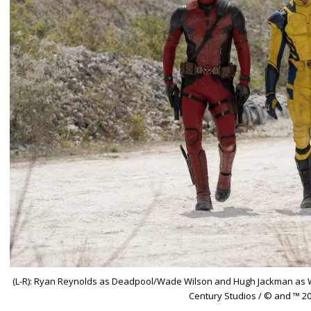
(L-R): Ryan Reynolds as Deadpool/Wade Wilson and Hugh Jackman as W
Century Studios / © and ™ 2