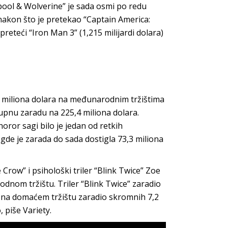
pool & Wolverine” je sada osmi po redu
akon što je pretekao “Captain America:
 preteći “Iron Man 3” (1,215 milijardi dolara)
1,6 miliona dolara na međunarodnim tržištima
upnu zaradu na 225,4 miliona dolara.
oror sagi bilo je jedan od retkih
 gde je zarada do sada dostigla 73,3 miliona
row” i psihološki triler “Blink Twice” Zoe
dnom tržištu. Triler “Blink Twice” zaradio
je na domaćem tržištu zaradio skromnih 7,2
 piše Variety.