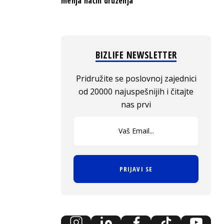
menja način druženja
BIZLIFE NEWSLETTER
Pridružite se poslovnoj zajednici
od 20000 najuspešnijih i čitajte
nas prvi
PRIJAVI SE