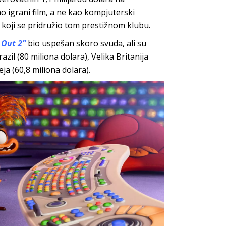
igrani film, a ne kao kompjuterski
lm koji se pridružio tom prestižnom klubu.
 Out 2”
bio uspešan skoro svuda, ali su
azil (80 miliona dolara), Velika Britanija
eja (60,8 miliona dolara).