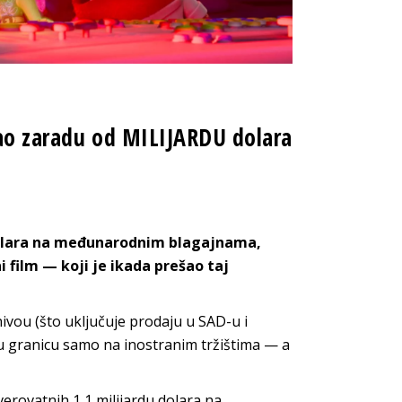
gao zaradu od MILIJARDU dolara
 dolara na međunarodnim blagajnama,
i film — koji je ikada prešao taj
nivou (što uključuje prodaju u SAD-u i
u granicu samo na inostranim tržištima — a
verovatnih 1,1 milijardu dolara na