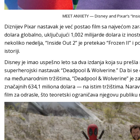
MEET ANXIETY — Disney and Pixar’s “Insid
Diznijev Pixar nastavak je već postao film sa najvećom za
dolara globalno, uključujući 1,002 milijarde dolara iz inos
nekoliko nedelja, “Inside Out 2” je pretekao “Frozen II” i
istoriji.
Disney je imao uspešno leto sa dva izdanja koja su prešla 
superherojski nastavak “Deadpool & Wolverine.” Da bi se d
na međunarodnim tržištima, “Deadpool & Wolverine” je za
značajnih 634,1 miliona dolara — na istim tržištima. Nara
film za odrasle, što teoretski ograničava njegovu publiku 