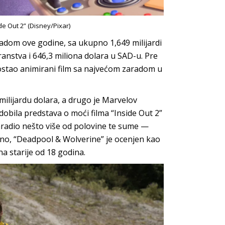
e Out 2” (Disney/Pixar)
radom ove godine, sa ukupno 1,649 milijardi
transtva i 646,3 miliona dolara u SAD-u. Pre
 postao animirani film sa najvećom zaradom u
milijardu dolara, a drugo je Marvelov
obila predstava o moći filma “Inside Out 2”
radio nešto više od polovine te sume —
vno, “Deadpool & Wolverine” je ocenjen kao
na starije od 18 godina.