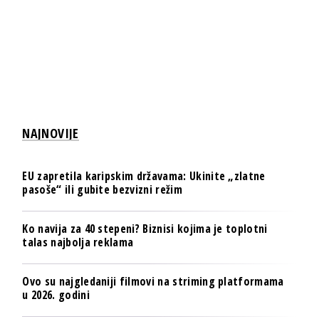
NAJNOVIJE
EU zapretila karipskim državama: Ukinite „zlatne
pasoše“ ili gubite bezvizni režim
Ko navija za 40 stepeni? Biznisi kojima je toplotni
talas najbolja reklama
Ovo su najgledaniji filmovi na striming platformama
u 2026. godini