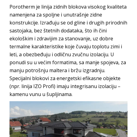
Porotherm
je linija zidnih blokova visokog kvaliteta
namenjena za spoljne i unutrašnje zidne
konstrukcije. Izrađuju se od gline i drugih prirodnih
sastojaka, bez štetnih dodataka, što ih čini
ekološkim i zdravijim za stanovanje, uz dobre
termalne karakteristike koje čuvaju toplotu zimi i
leti, a obezbeđuju i odličnu zvučnu izolaciju. U
ponudi su u većim formatima, sa manje spojeva, za
manju potrošnju maltera i bržu izgradnju.
Specijalni blokovi za energetski efikasne objekte
(npr. linija
IZO Profi
) imaju integrisanu izolaciju –
kamenu vunu u š
upljinama.