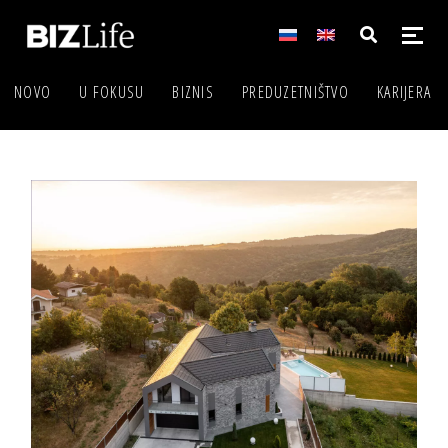
NOVO
U FOKUSU
BIZNIS
PREDUZETNIŠTVO
KARIJERA