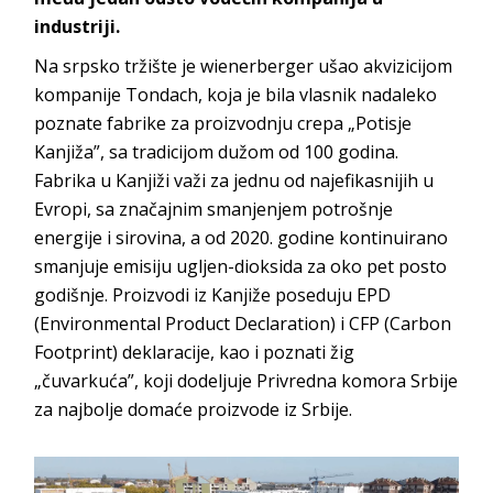
i
ndustriji.
Na srpsko tržište je
wienerberger
ušao akvizicijom
kompanije
Tondach
, koja je bila vlasnik nadaleko
poznate fabrike za proizvodnju crepa „Potisje
Kanjiža”, sa tradicijom dužom od 100 godina.
Fabrika u Kanjiži važi za jednu od najefikasnijih u
Evropi, sa značajnim smanjenjem potrošnje
energije i sirovina, a od 2020. godine kontinuirano
smanjuje emisiju ugljen-dioksida za oko pet posto
godišnje. Proizvodi iz Kanjiže poseduju EPD
(
Environmental
Product Declaration
) i CFP (
Carbon
Footprint
) deklaracije, kao i poznati žig
„čuvarkuća”, koji dodeljuje Privredna komora Srbije
za najbolje domaće proizvode
iz Srbije.