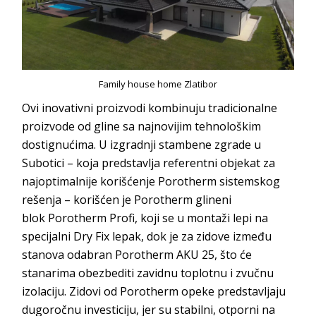
Family house home Zlatibor
Ovi inovativni proizvodi kombinuju tradicionalne
proizvode od gline sa najnovijim tehnološkim
dostignućima. U izgradnji stambene zgrade u
Subotici – koja predstavlja referentni objekat za
najoptimalnije korišćenje
Porotherm
sistemskog
rešenja – korišćen je
Porotherm
glineni
blok
Porotherm Profi
, koji se u montaži lepi na
specijalni
Dry Fix
lepak, dok je za zidove između
stanova odabran
Porotherm AKU 25
, što će
stanarima obezbediti zavidnu toplotnu i zvučnu
izolaciju. Zidovi od
Porotherm
opeke predstavljaju
dugoročnu investiciju, jer su stabilni, otporni na