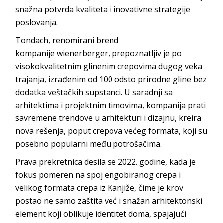
snažna potvrda kvaliteta i inovativne strategije
p
oslovanja.
Tondach
,
renomirani brend
kompanije
wienerberger
, prepoznatljiv je po
visokokvalitetnim glinenim crepovima dugog veka
trajanja, izrađenim od 100 odsto prirodne gline bez
dodatka veštačkih supstanci. U saradnji sa
arhitektima i projektnim timovima, kompanija prati
savremene trendove u arhitekturi i dizajnu, kreira
nova rešenja, poput crepova većeg formata, koji su
posebno popularni među po
trošačima.
Prava prekretnica desila se 2022. godine, kada je
fokus pomeren na spoj engobiranog crepa i
velikog formata crepa iz Kanjiže, čime je krov
postao ne samo zaštita već i snažan arhitektonski
element koji oblikuje identitet doma, spajajući