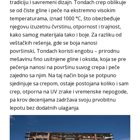
tradiciju i savremeni dizajn.
Tondach
crep oblikuje
se od čiste gline i peče na ekstremno visokim
temperaturama, iznad 1000 °C, što obezbeđuje
njegovu izuzetnu čvrstinu, otpornost i trajnost,
kako samog materijala tako i boje. Za razliku od
veštačkih rešenja, gde se boja nanosi
površinski,
Tondach
koristi engobu – prirodnu
mešavinu fino usitnjene gline i oksida, koja se pre
pečenja nanosi na površinu suvog crepa i peče
zajedno sa njim. Na taj način boja se potpuno
sjedinjuje sa crepom, ostaje postojana koliko i sam
crep, otporna na UV zrake i vremenske nepogode,
pa krov decenijama zadržava svoju prvobitnu
lepotu bez dodatnih
ulaganja.