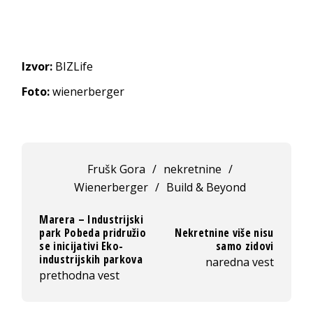
Izvor:
BIZLife
Foto:
wienerberger
Frušk Gora
/
nekretnine
/
Wienerberger
/
Build & Beyond
Marera – Industrijski
park Pobeda pridružio
Nekretnine više nisu
se inicijativi Eko-
samo zidovi
industrijskih parkova
naredna vest
prethodna vest