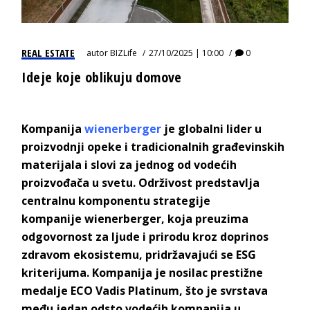
REAL ESTATE
autor
BIZLife
27/10/2025 | 10:00
0
Ideje koje oblikuju domove
K
ompanija
wienerberger
je globalni lider u
proizvodnji opeke i tradicionalnih građevinskih
materijala i slovi za jednog od vodećih
proizvođača u svetu.
Održivost predstavlja
centralnu komponentu strategije
kompanije
wienerberger
, koja preuzima
odgovornost za ljude i prirodu kroz doprinos
zdravom ekosistemu, pridržavajući se ESG
kriterijuma.
Kompanija je nosilac prestižne
medalje
ECO Vadis Platinum
, što je svrstava
među jedan odsto vodećih kompanija u