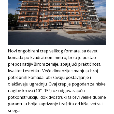
Novi engobirani crep velikog formata, sa devet
komada po kvadratnom metru, brzo je postao
prepoznatljiv širom zemlje, spajajući praktičnost,
kvalitet i estetiku. Veće dimenzije smanjuju broj
potrebnih komada, ubrzavaju postavljanje i
olakšavaju ugradnju. Ovaj crep je pogodan za niske
nagibe krova (10°–15°) uz odgovarajuću
potkonstrukciju, dok dvostruki falcevi velike dubine
garantuju bolje zaptivanje i zaštitu od kiše, vetr
a i
snega.