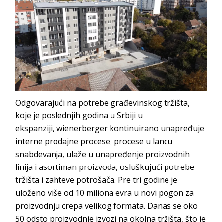
Odgovarajući na potrebe građevinskog tržišta,
koje je poslednjih godina u Srbiji u
ekspanziji,
wienerberger
kontinuirano unapređuje
interne prodajne procese, procese u lancu
snabdevanja, ulaže u unapređenje proizvodnih
linija i asortiman proizvoda, osluškujući potrebe
tržišta i zahteve potrošača. Pre tri godine je
uloženo više od 10 miliona evra u novi pogon za
proizvodnju crepa velikog formata. Danas se oko
50 odsto proizvodnje izvozi na okolna tržišta, što je