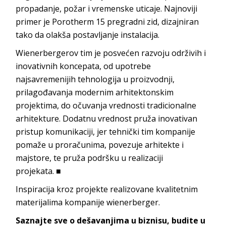
propadanje, požar i vremenske uticaje. Najnoviji
primer je
Porotherm 15
pregradni zid, dizajniran
tako da olakša postavljanje in
stalacija.
Wienerbergerov
tim je posvećen razvoju održivih i
inovativnih koncepata, od upotrebe
najsavremenijih tehnologija u proizvodnji,
prilagođavanja modernim arhitektonskim
projektima, do očuvanja vrednosti tradicionalne
arhitekture. Dodatnu vrednost pruža inovativan
pristup komunikaciji, jer tehnički tim kompanije
pomaže u proračunima, povezuje arhitekte i
majstore, te pruža podršku u realizaciji
pr
ojekata.
■
Inspiracija kroz projekte realizovane kvalitetnim
materijalima kompanije wienerberger.
Saznajte sve o dešavanjima u biznisu, budite u