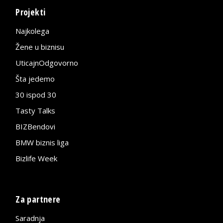
Projekti
Najkolega
Žene u biznisu
UticajnOdgovorno
Šta jedemo
30 ispod 30
Tasty Talks
BIZBendovi
BMW biznis liga
Bizlife Week
Za partnere
Saradnja