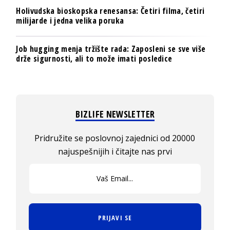
Holivudska bioskopska renesansa: Četiri filma, četiri
milijarde i jedna velika poruka
Job hugging menja tržište rada: Zaposleni se sve više
drže sigurnosti, ali to može imati posledice
BIZLIFE NEWSLETTER
Pridružite se poslovnoj zajednici od 20000
najuspešnijih i čitajte nas prvi
PRIJAVI SE