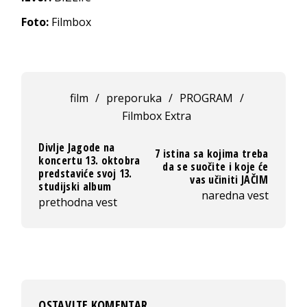
Foto:
Filmbox
film
/
preporuka
/
PROGRAM
/
Filmbox Extra
Divlje Jagode na
7 istina sa kojima treba
koncertu 13. oktobra
da se suočite i koje će
predstaviće svoj 13.
vas učiniti JAČIM
studijski album
naredna vest
prethodna vest
OSTAVITE KOMENTAR