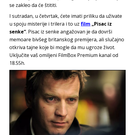
se zakleo da će štititi.
I sutradan, u četvrtak, ćete imati priliku da uživate
u spoju misterije i trilera i to uz
film
„Pisac iz
senke“
. Pisac iz senke angažovan je da dovrši
memoare bivšeg britanskog premijera, ali slučajno
otkriva tajne koje bi mogle da mu ugroze život.
Uključite vaš omiljeni FilmBox Premium kanal od
18.55h.