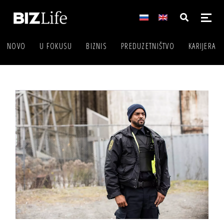
NOVO
U FOKUSU
BIZNIS
PREDUZETNIŠTVO
KARIJERA