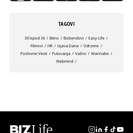
TAGOVI
30 Ispod 30
Bitno
Bizbendovi
Easy Life
Filmovi
HR
Izjava Dana
Odrzime
Poslovne Vesti
Putovanja
Važno
Wannabe
Webmind