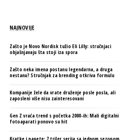
NAJNOVIJE
Zašto je Novo Nordisk tužio Eli Lilly: stručnjaci
objašnjavaju šta stoji iza spora
Zašto neka imena postanu legendarna, a druga
nestanu? Stručnjak za brending otkriva formulu
Kompanije žele da vrate druženje posle posla, ali
zaposleni više nisu zainteresovani
Gen Z vraća trend s početka 2000-ih: Mali digitalni
fotoaparati ponovo su hit
Kratke i napete: 7 triler serija sa jednom sezonom