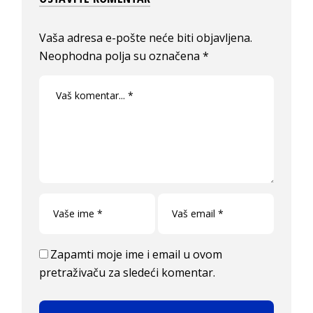
Vaša adresa e-pošte neće biti objavljena.
Neophodna polja su označena
*
Zapamti moje ime i email u ovom
pretraživaču za sledeći komentar.