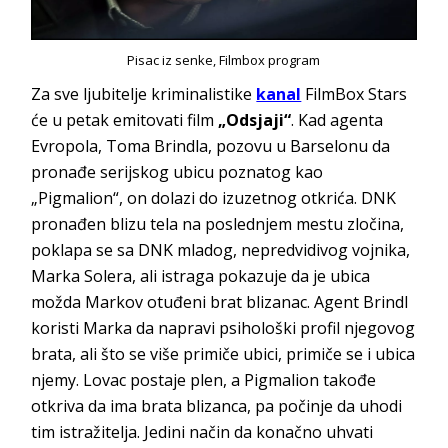
Pisac iz senke, Filmbox program
Za sve ljubitelje kriminalistike
kanal
FilmBox Stars
će u petak emitovati film
„Odsjaji“
. Kad agenta
Evropola, Toma Brindla, pozovu u Barselonu da
pronađe serijskog ubicu poznatog kao
„Pigmalion“, on dolazi do izuzetnog otkrića. DNK
pronađen blizu tela na poslednjem mestu zločina,
poklapa se sa DNK mladog, nepredvidivog vojnika,
Marka Solera, ali istraga pokazuje da je ubica
možda Markov otuđeni brat blizanac. Agent Brindl
koristi Marka da napravi psihološki profil njegovog
brata, ali što se više primiče ubici, primiče se i ubica
njemy. Lovac postaje plen, a Pigmalion takođe
otkriva da ima brata blizanca, pa počinje da uhodi
tim istražitelja. Jedini način da konačno uhvati