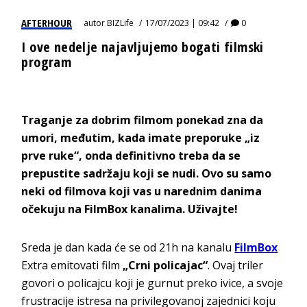
AFTERHOUR
autor
BIZLife
17/07/2023 | 09:42
0
I ove nedelje najavljujemo bogati filmski
program
Traganje za dobrim filmom ponekad zna da
umori, međutim, kada imate preporuke „iz
prve ruke“, onda definitivno treba da se
prepustite sadržaju koji se nudi. Ovo su samo
neki od filmova koji vas u narednim danima
očekuju na FilmBox kanalima. Uživajte!
Sreda je dan kada će se od 21h na kanalu
FilmBox
Extra emitovati film
„Crni policajac“
. Ovaj triler
govori o policajcu koji je gurnut preko ivice, a svoje
frustracije istresa na privilegovanoj zajednici koju